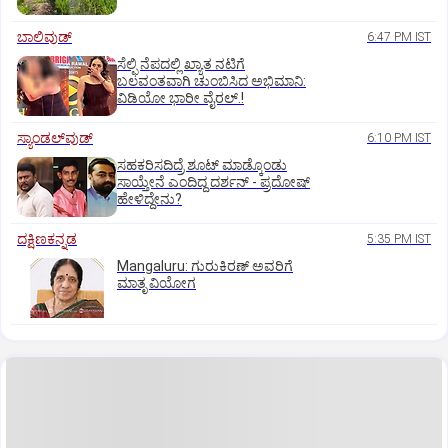
ಬಾಲಿವುಡ್‌
6:47 PM IST
ಸೆಲ್ಫಿ ನೆಪದಲ್ಲಿ ಖ್ಯಾತ ನಟಿಗೆ
ಬಲವಂತವಾಗಿ ಚುಂಬಿಸಿದ ಅಭಿಮಾನಿ:
ವಿಡಿಯೋ ಭಾರೀ ವೈರಲ್.!
ಸ್ಯಾಂಡಲ್‌ವುಡ್‌
6:10 PM IST
ಸಹಕರಿಸದಿದ್ರೆ ಶೂಟ್‌ ಮಾಡ್ಕೊಂಡು
ಸಾಯ್ತೇನೆ ಎಂದಿದ್ದ ದರ್ಶನ್‌ - ಪ್ರದೋಷ್‌
ಹೇಳಿದ್ದೇನು?
ದಕ್ಷಿಣಕನ್ನಡ
5:35 PM IST
Mangaluru: ಗುರುಕಿರಣ್ ಅವರಿಗೆ
ಮಾತೃ ವಿಯೋಗ