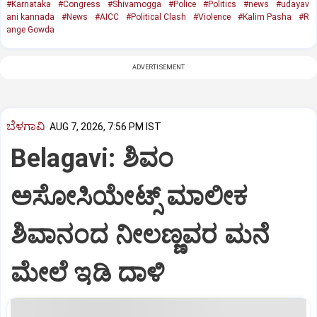
#Karnataka
#Congress
#Shivamogga
#Police
#Politics
#news
#udayav
ani kannada
#News
#AICC
#Political Clash
#Violence
#Kalim Pasha
#R
ange Gowda
ADVERTISEMENT
ಬೆಳಗಾವಿ
AUG 7, 2026, 7:56 PM IST
Belagavi: ಶಿವಂ
ಅಸೋಸಿಯೇಟ್ಸ್ ಮಾಲೀಕ
ಶಿವಾನಂದ ನೀಲಣ್ಣವರ ಮನೆ
ಮೇಲೆ ಇಡಿ‌ ದಾಳಿ