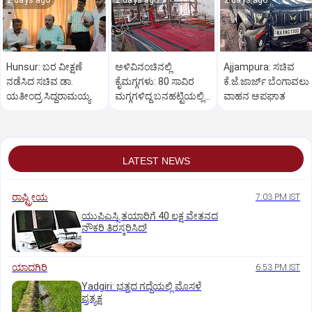
2 days ago
2 days ago
2 days ago
Hunsur: ಬರ ವೀಕ್ಷಣೆ
ಅಳಿವಿನಂಚಿನಲ್ಲಿ
Ajjampura: ಸಚಿವ
ನಡೆಸಿದ ಸಚಿವ ಡಾ.
ಕೈಮಗ್ಗಗಳು: 80 ಸಾವಿರ
ಕೆ.ಜೆ.ಜಾರ್ಜ್ ಬೆಂಗಾವಲು
ಯತೀಂದ್ರ ಸಿದ್ದರಾಮಯ್ಯ
ಮಗ್ಗಗಳಿದ್ದ ಬನಹಟ್ಟಿಯಲ್ಲಿ
ವಾಹನ ಅಪಘಾತ
ಉಳಿದಿರುವುದು ಕೇವಲ 18!
LATEST NEWS
ರಾಷ್ಟ್ರೀಯ
7:03 PM IST
ಯುಪಿಎಸ್ಸಿ ತಯಾರಿಗೆ 40 ಲಕ್ಷ ವೇತನದ
ನೌಕರಿ ತಿರಸ್ಕರಿಸಿದ!
ಯಾದಗಿರಿ
6:53 PM IST
Yadgiri: ಭತ್ತದ ಗದ್ದೆಯಲ್ಲಿ ಮೊಸಳೆ
ಪ್ರತ್ಯಕ್ಷ