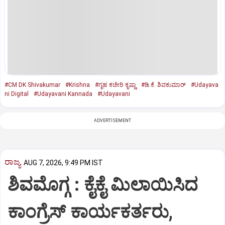
#CM DK Shivakumar
#Krishna
#ಗೃಹ ಕಚೇರಿ ಕೃಷ್ಣಾ
#ಡಿ.ಕೆ. ಶಿವಕುಮಾರ್
#Udayava
ni Digital
#Udayavani Kannada
#Udayavani
ADVERTISEMENT
ರಾಜ್ಯ
AUG 7, 2026, 9:49 PM IST
ಶಿವಮೊಗ್ಗ : ಕೈಕೈ ಮಿಲಾಯಿಸಿದ
ಕಾಂಗ್ರೆಸ್ ಕಾರ್ಯಕರ್ತರು,