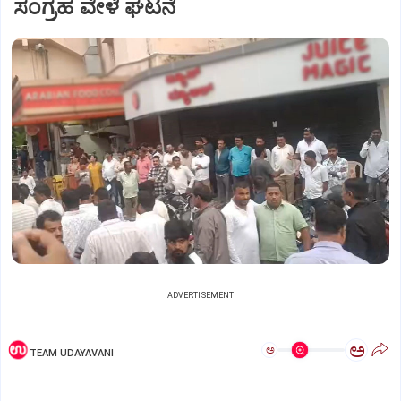
ಸಂಗ್ರಹ ವೇಳೆ ಘಟನೆ
ADVERTISEMENT
ಅ
ಅ
TEAM UDAYAVANI