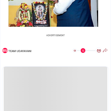
ADVERTISEMENT
ಅ
ಅ
TEAM UDAYAVANI