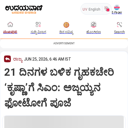
UV
English
E-Paper
ಮುಖಪುಟ
ಸುದ್ದಿ ವಿಭಾಗ
ದಿನ ಭವಿಷ್ಯ
ಹೊಂಗಿರಣ
Search
ADVERTISEMENT
ರಾಜ್ಯ
JUN 25, 2026, 6:46 AM IST
21 ದಿನಗಳ ಬಳಿಕ ಗೃಹಕಚೇರಿ
‘ಕೃಷ್ಣಾ’ಗೆ ಸಿಎಂ: ಅಜ್ಜಯ್ಯನ
ಫೋಟೋಗೆ ಪೂಜೆ