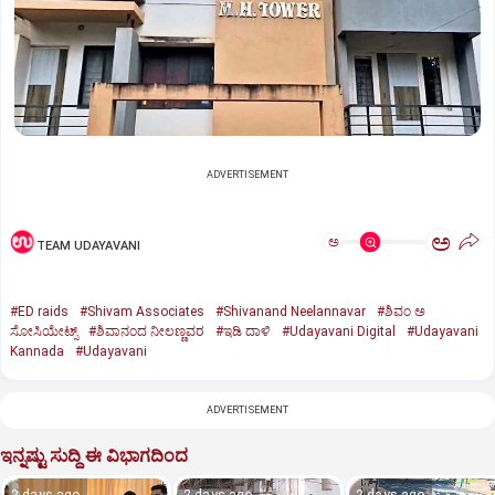
ADVERTISEMENT
ಅ
ಅ
TEAM UDAYAVANI
#ED raids
#Shivam Associates
#Shivanand Neelannavar
#ಶಿವಂ ಅ
ಸೋಸಿಯೇಟ್ಸ್
#ಶಿವಾನಂದ ನೀಲಣ್ಣವರ
#ಇಡಿ ದಾಳಿ
#Udayavani Digital
#Udayavani
Kannada
#Udayavani
ADVERTISEMENT
ಇನ್ನಷ್ಟು ಸುದ್ದಿ ಈ ವಿಭಾಗದಿಂದ