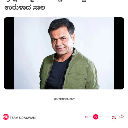
ಉರುಳಾದ ಸಾಲ
ADVERTISEMENT
ಅ
ಅ
TEAM UDAYAVANI