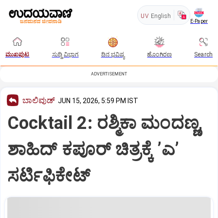
UV
English
E-Paper
ಮುಖಪುಟ
ಸುದ್ದಿ ವಿಭಾಗ
ದಿನ ಭವಿಷ್ಯ
ಹೊಂಗಿರಣ
Search
ADVERTISEMENT
ಬಾಲಿವುಡ್‌
JUN 15, 2026, 5:59 PM IST
Cocktail 2: ರಶ್ಮಿಕಾ ಮಂದಣ್ಣ,
ಶಾಹಿದ್‌ ಕಪೂರ್‌ ಚಿತ್ರಕ್ಕೆ ʼಎʼ
ಸರ್ಟಿಫಿಕೇಟ್