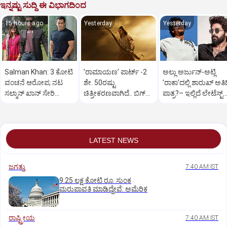
ಇನ್ನಷ್ಟು ಸುದ್ದಿ ಈ ವಿಭಾಗದಿಂದ
15 hours ago
Yesterday
Yesterday
Salman Khan: 3 ಕೋಟಿ
ʼರಾಮಾಯಣʼ ಪಾರ್ಟ್‌ -2
ಅಲ್ಲು ಅರ್ಜುನ್‌-ಅಟ್ಲಿ
ವಂಚನೆ ಆರೋಪ; ನಟ
ಶೇ. 50ರಷ್ಟು
ʼರಾಕಾʼದಲ್ಲಿ ಶಾರುಖ್‌ ಅತಿ
ಸಲ್ಮಾನ್‌ ಖಾನ್‌ ಸೇರಿ
ಚಿತ್ರೀಕರಣವಾಗಿದೆ.. ಬಿಗ್‌
ಪಾತ್ರ?– ಇಲ್ಲಿದೆ ಲೇಟೆಸ್ಟ್‌
ಮೂವರಿಗೆ ಸಮನ್ಸ್‌ ಜಾರಿ
ಅಪ್ಡೇಟ್‌ ಕೊಟ್ಟ ರಣ್ಬೀರ್
ಅಪ್ಡೇಟ್
LATEST NEWS
ಜಗತ್ತು
7:40 AM IST
9.25 ಲಕ್ಷ ಕೋಟಿ ರೂ. ಸುಂಕ
ಮರುಪಾವತಿ ಮಾಡಿದ್ದೇವೆ: ಅಮೆರಿಕ
ರಾಷ್ಟ್ರೀಯ
7:40 AM IST