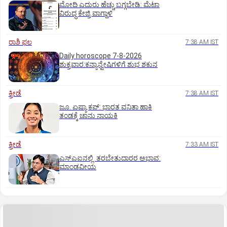
ಮೋದಿ ಎದುರು ಹೆಚ್ಚು ಬಗ್ಗಬೇಡಿ: ಮೆಟಾ
ವಿರುದ್ಧ ಕೇಜ್ರಿ ವಾಗ್ದಾಳಿ
ರಾಶಿ ಫಲ
7:38 AM IST
Daily horoscope 7-8-2026
ಶುಕ್ರವಾರ:ಕನ್ಯಾನ್ವೇಷಿಗಳಿಗೆ ಶುಭ ಶಕುನ
ಕ್ರೀಡೆ
7:38 AM IST
ಜೂ. ಏಷ್ಯಾ ಕಪ್‌: ಭಾರತ ವನಿತಾ ಹಾಕಿ
ತಂಡಕ್ಕೆ ಚಾನು ನಾಯಕಿ
ಕ್ರೀಡೆ
7:33 AM IST
ಎಸ್‌ಎಐನಲ್ಲಿ ತರಬೇತುದಾರರ ಅಭಾವ:
ಮಾಂಡವೀಯ