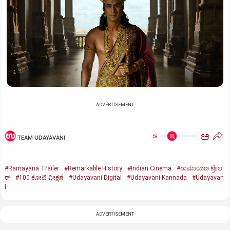
ADVERTISEMENT
ಅ
ಅ
TEAM UDAYAVANI
#Ramayana Trailer
#Remarkable History
#Indian Cinema
#ರಾಮಾಯಣ ಟ್ರೇಲ
ರ್‌
#100 ಕೋಟಿ ವೀಕ್ಷಣೆ
#Udayavani Digital
#Udayavani Kannada
#Udayavan
i
ADVERTISEMENT