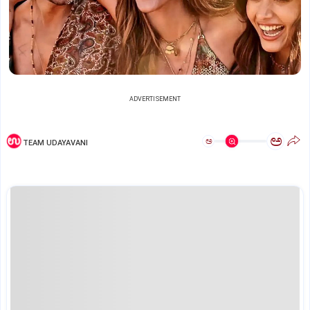
ADVERTISEMENT
ಅ
ಅ
TEAM UDAYAVANI