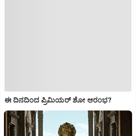
ಈ ದಿನದಿಂದ ಪ್ರಿಮಿಯರ್‌ ಶೋ ಆರಂಭ?