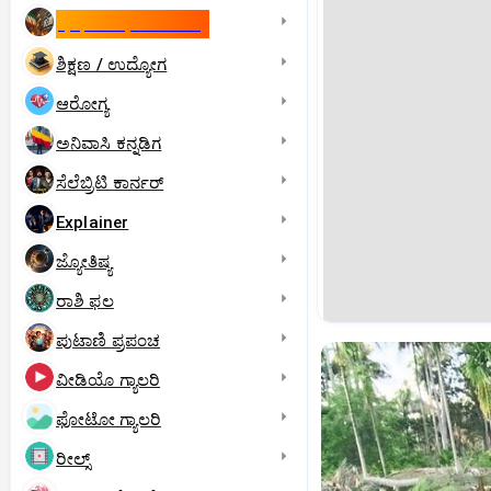
ಇಸ್ರೇಲ್- ಇರಾನ್‌ ಯುದ್ಧ
ಶಿಕ್ಷಣ / ಉದ್ಯೋಗ
ಆರೋಗ್ಯ
ಅನಿವಾಸಿ ಕನ್ನಡಿಗ
ಸೆಲೆಬ್ರಿಟಿ ಕಾರ್ನರ್‌
Explainer
ಜ್ಯೋತಿಷ್ಯ
ರಾಶಿ ಫಲ
ಪುಟಾಣಿ ಪ್ರಪಂಚ
ವೀಡಿಯೊ ಗ್ಯಾಲರಿ
ಫೋಟೋ ಗ್ಯಾಲರಿ
ರೀಲ್ಸ್