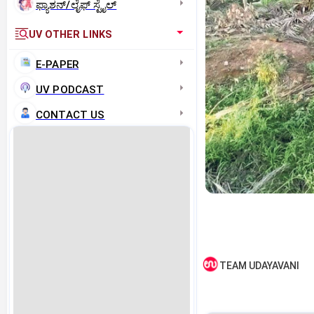
ಫ್ಯಾಶನ್/ಲೈಫ್‌ ಸ್ಟೈಲ್
UV OTHER LINKS
E-PAPER
UV PODCAST
CONTACT US
TEAM UDAYAVANI