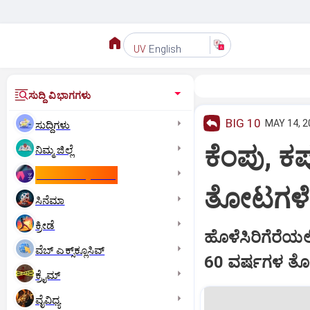
English
UV
ಸುದ್ದಿ ವಿಭಾಗಗಳು
BIG 10
MAY 14, 2
ಸುದ್ದಿಗಳು
ಕೆಂಪು, ಕಪ
ನಿಮ್ಮ ಜಿಲ್ಲೆ
ಕಾಮನ್‌ ವೆಲ್ತ್‌ ಗೇಮ್ಸ್‌
ತೋಟಗಳೇ
ಸಿನೆಮಾ
ಕ್ರೀಡೆ
ಹೊಳೆಸಿರಿಗೆರೆಯಲ
ವೆಬ್ ಎಕ್ಸ್‌ಕ್ಲೂಸಿವ್
60 ವರ್ಷಗಳ ತೋಟ
ಕ್ರೈಮ್
ವೈವಿಧ್ಯ