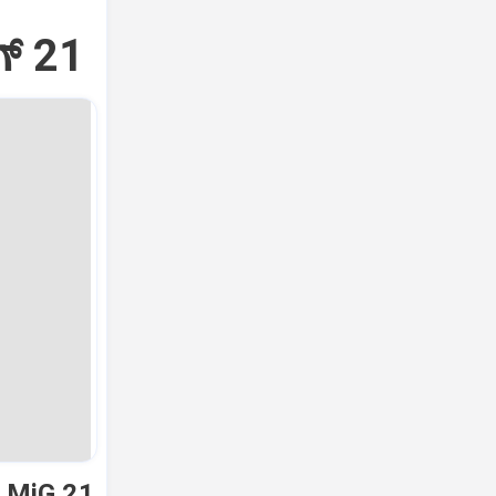
್‌ 21
ಿ MiG 21