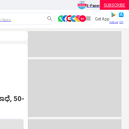
SUBSCRIBE
E-Paper
Get App
h News
Android
iOS
ಬಾಧೆ, 50-