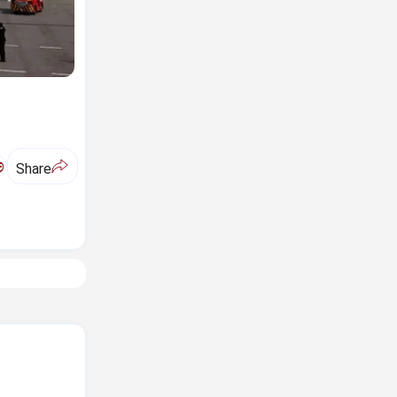
ಅ
Share