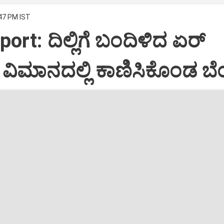
:47 PM IST
port: ದಿಲ್ಲಿಗೆ ಬಂದಿಳಿದ ಏರ್‌
ಿಮಾನದಲ್ಲಿ ಕಾಣಿಸಿಕೊಂಡ ಬೆಂ