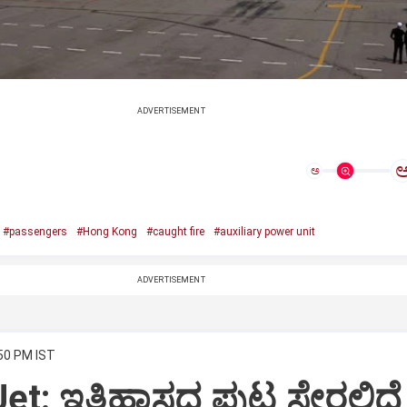
ADVERTISEMENT
ಅ
#passengers
#Hong Kong
#caught fire
#auxiliary power unit
ADVERTISEMENT
:50 PM IST
Jet: ಇತಿಹಾಸದ ಪುಟ ಸೇರಲಿದೆ