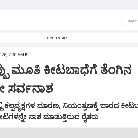
Searc
ADVERTISEMENT
025, 7:40 AM IST
್ಪು ಮೂತಿ ಕೀಟಬಾಧೆಗೆ ತೆಂಗಿನ
 ಸರ್ವನಾಶ
್ಲಿ ಕಲ್ಪವೃಕ್ಷಗಳ ಮಾರಣ, ನಿಯಂತ್ರಣಕ್ಕೆ ಬಾರದ ಕೀಟ
ಗಳನ್ನೇ ನಾಶ ಮಾಡುತ್ತಿರುವ ರೈತರು