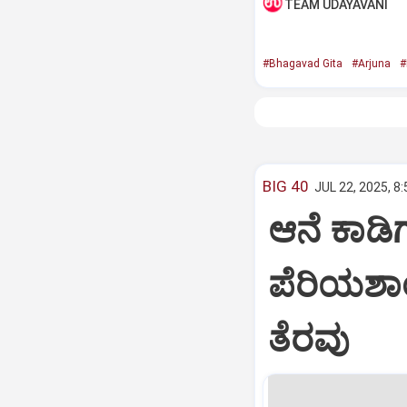
TEAM UDAYAVANI
#Bhagavad Gita
#Arjuna
#
BIG 40
JUL 22, 2025, 8
ಆನೆ ಕಾಡಿಗ
ಪೆರಿಯಶಾ
ತೆರವು