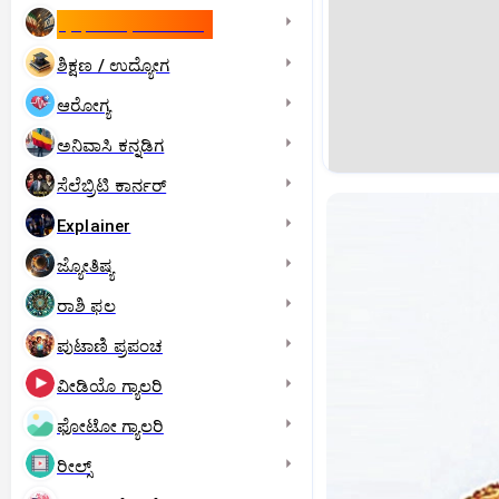
ಇಸ್ರೇಲ್- ಇರಾನ್‌ ಯುದ್ಧ
ಶಿಕ್ಷಣ / ಉದ್ಯೋಗ
ಆರೋಗ್ಯ
ಅನಿವಾಸಿ ಕನ್ನಡಿಗ
ಸೆಲೆಬ್ರಿಟಿ ಕಾರ್ನರ್‌
Explainer
ಜ್ಯೋತಿಷ್ಯ
ರಾಶಿ ಫಲ
ಪುಟಾಣಿ ಪ್ರಪಂಚ
ವೀಡಿಯೊ ಗ್ಯಾಲರಿ
ಫೋಟೋ ಗ್ಯಾಲರಿ
ರೀಲ್ಸ್