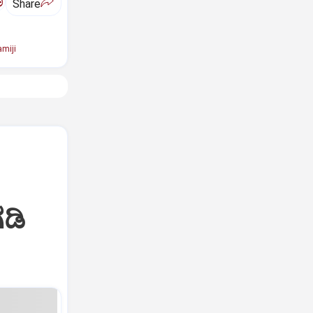
ಅ
Share
miji
ಡಿ