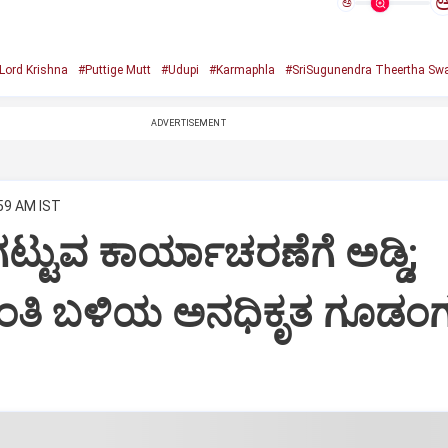
ಅ
Lord Krishna
#Puttige Mutt
#Udupi
#Karmaphla
#SriSugunendra Theertha Swa
ADVERTISEMENT
:59 AM IST
ಟ್ಟುವ ಕಾರ್ಯಾಚರಣೆಗೆ ಅಡ್ಡಿ;
ಂತಿ ಬಳಿಯ ಅನಧಿಕೃತ ಗೂಡಂಗ