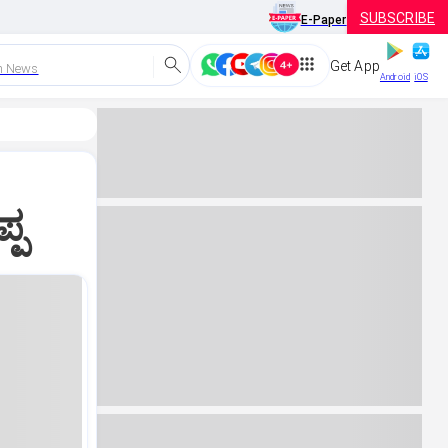
SUBSCRIBE
E-Paper
Get App
h News
Android
iOS
್ಪ