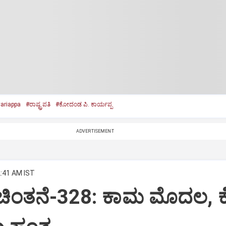
ariappa
#ರಾಷ್ಟ್ರಪತಿ
#ಕೋದಂಡ ಪಿ. ಕಾರ್ಯಪ್ಪ
ADVERTISEMENT
2:41 AM IST
 ಚಿಂತನೆ-328: ಕಾಮ ಮೊದಲ, 