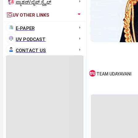
ಫ್ಯಾಶನ್/ಲೈಫ್‌ ಸ್ಟೈಲ್
UV OTHER LINKS
E-PAPER
UV PODCAST
CONTACT US
TEAM UDAYAVANI