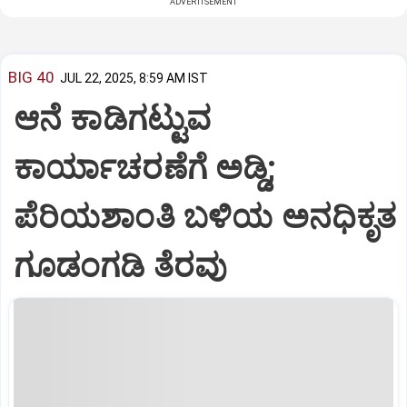
ADVERTISEMENT
BIG 40
JUL 22, 2025, 8:59 AM IST
ಆನೆ ಕಾಡಿಗಟ್ಟುವ
ಕಾರ್ಯಾಚರಣೆಗೆ ಅಡ್ಡಿ;
ಪೆರಿಯಶಾಂತಿ ಬಳಿಯ ಅನಧಿಕೃತ
ಗೂಡಂಗಡಿ ತೆರವು