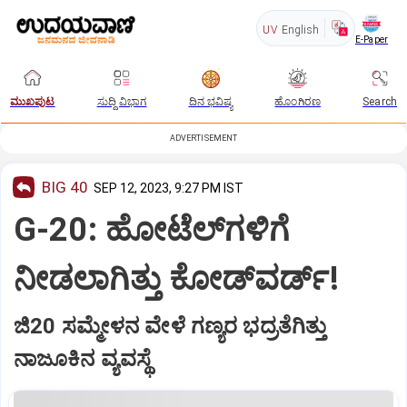
UV
English
E-Paper
ಮುಖಪುಟ
ಸುದ್ದಿ ವಿಭಾಗ
ದಿನ ಭವಿಷ್ಯ
ಹೊಂಗಿರಣ
Search
ADVERTISEMENT
BIG 40
SEP 12, 2023, 9:27 PM IST
G-20: ಹೋಟೆಲ್‌ಗ‌ಳಿಗೆ
ನೀಡಲಾಗಿತ್ತು ಕೋಡ್‌ವರ್ಡ್‌!
ಜಿ20 ಸಮ್ಮೇಳನ ವೇಳೆ ಗಣ್ಯರ ಭದ್ರತೆಗಿತ್ತು
ನಾಜೂಕಿನ ವ್ಯವಸ್ಥೆ