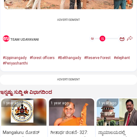
ADVERTISEMENT
ಅ
ಅ
TEAM UDAYAVANI
#Uppinangady
#forest officers
#Belthangady
#Reserve Forest
#elephant
#Periyashanthi
ADVERTISEMENT
ಇನ್ನಷ್ಟು ಸುದ್ದಿ ಈ ವಿಭಾಗದಿಂದ
1 year ago
1 year ago
1 year ago
Mangaluru: ರೋಶನ್‌
ಗೀತಾರ್ಥ ಚಿಂತನೆ- 327:
ನ್ಯಾಯಾಲಯದಲ್ಲಿ