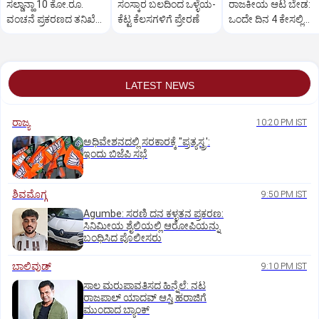
ಸಲ್ಡಾನ್ಹಾ 10 ಕೋ.ರೂ.
ಸಂಸ್ಕಾರ ಬಲದಿಂದ ಒಳ್ಳೆಯ-
ರಾಜಕೀಯ ಆಟ ಬೇಡ:
ವಂಚನೆ ಪ್ರಕರಣದ ತನಿಖೆ
ಕೆಟ್ಟ ಕೆಲಸಗಳಿಗೆ ಪ್ರೇರಣೆ
ಒಂದೇ ದಿನ 4 ಕೇಸಲ್ಲಿ
ಸಿಐಡಿಗೆ ವರ್ಗ
ಸುಪ್ರೀಂಕೋರ್ಟ್‌ ಅಭಿಮ
LATEST NEWS
ರಾಜ್ಯ
10:20 PM IST
ಅಧಿವೇಶನದಲ್ಲಿ ಸರಕಾರಕ್ಕೆ "ಪ್ರತ್ಯಸ್ತ್ರ':
ಇಂದು ಬಿಜೆಪಿ ಸಭೆ
ಶಿವಮೊಗ್ಗ
9:50 PM IST
Agumbe: ಸರಣಿ ದನ ಕಳ್ಳತನ ಪ್ರಕರಣ:
ಸಿನಿಮೀಯ ಶೈಲಿಯಲ್ಲಿ ಆರೋಪಿಯನ್ನು
ಬಂಧಿಸಿದ ಪೊಲೀಸರು
ಬಾಲಿವುಡ್‌
9:10 PM IST
ಸಾಲ ಮರುಪಾವತಿಸದ ಹಿನ್ನೆಲೆ: ನಟ
ರಾಜಪಾಲ್ ಯಾದವ್‌ ಆಸ್ತಿ ಹರಾಜಿಗೆ
ಮುಂದಾದ ಬ್ಯಾಂಕ್