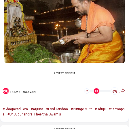
ADVERTISEMENT
ಅ
ಅ
TEAM UDAYAVANI
#Bhagavad Gita
#Arjuna
#Lord Krishna
#Puttige Mutt
#Udupi
#Karmaphl
a
#SriSugunendra Theertha Swamiji