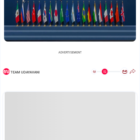
ADVERTISEMENT
ಅ
ಅ
TEAM UDAYAVANI