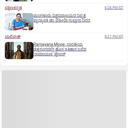
ದಕ್ಷಿಣಕನ್ನಡ
8:28 PM IST
ಮಂಗಳೂರು ವಿಶ್ವವಿದ್ಯಾಲಯದ ನಿವೃತ್ತ
ಪ್ರಾಧ್ಯಾಪಕಿ ಡಾ. ವಹೀದಾ ಸುಲ್ತಾನಾ ನಿಧನ
ಬಾಲಿವುಡ್‌
8:21 PM IST
Ramayana Movie: ಭಾರತೀಯ
ಚಿತ್ರರಂಗದಲ್ಲೇ ಹೊಸ ಇತಿಹಾಸ ಬರೆದ
ʼರಾಮಾಯಣʼ ಟ್ರೇಲರ್