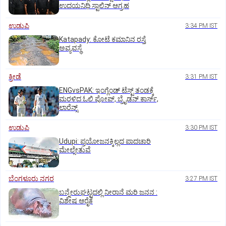
ಉದಯನಿಧಿ ಸ್ಟಾಲಿನ್ ಆಗ್ರಹ
ಉಡುಪಿ
3:34 PM IST
Katapady: ಕೋಟೆ ಕಮಾನಿನ ರಸ್ತೆ
ಅವ್ಯವಸ್ಥೆ
ಕ್ರೀಡೆ
3:31 PM IST
ENGvsPAK: ಇಂಗ್ಲೆಂಡ್‌ ಟೆಸ್ಟ್‌ ತಂಡಕ್ಕೆ
ಮರಳಿದ ಓಲಿ ಪೋಪ್, ಬ್ರೈಡನ್ ಕಾರ್ಸ್,
ಲಾರೆನ್ಸ್
ಉಡುಪಿ
3:30 PM IST
Udupi: ಪ್ರಯೋಜನಕ್ಕಿಲ್ಲದ ಪಾದಚಾರಿ
ಮೇಲ್ಸೇತುವೆ
ಬೆಂಗಳೂರು ನಗರ
3:27 PM IST
ಬನ್ನೇರುಘಟ್ಟದಲ್ಲಿ ನೀರಾನೆ ಮರಿ ಜನನ :
ವಿಶೇಷ ಆರೈಕೆ