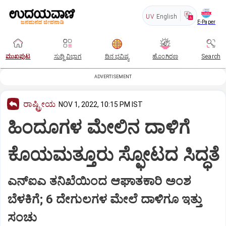
UV
English
E-Paper
ಮುಖಪುಟ
ಸುದ್ದಿ ವಿಭಾಗ
ದಿನ ಭವಿಷ್ಯ
ಹೊಂಗಿರಣ
Search
ADVERTISEMENT
ರಾಷ್ಟ್ರೀಯ
NOV 1, 2022, 10:15 PM IST
ಹಿಂದೂಗಳ ಮೇಲಿನ ದಾಳಿಗೆ
ಕೊಯಮತ್ತೂರು ಸ್ಫೋಟದ ಸಿದ್ಧತೆ
ಎನ್‌ಐಎ ತನಿಖೆಯಿಂದ ಆಘಾತಕಾರಿ ಅಂಶ
ಬೆಳಕಿಗೆ; 6 ದೇಗುಲಗಳ ಮೇಲೆ ದಾಳಿಗೂ ಇತ್ತು
ಸಂಚು