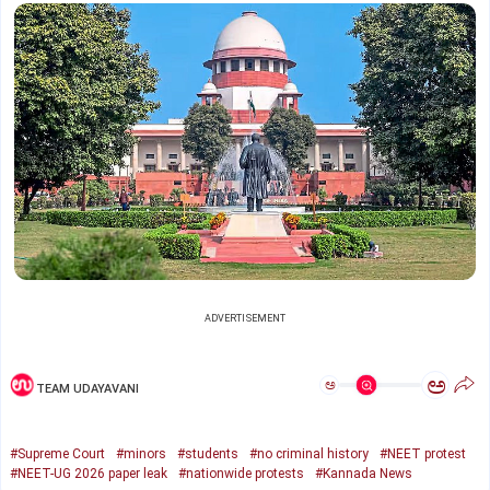
ADVERTISEMENT
ಅ
ಅ
TEAM UDAYAVANI
#Supreme Court
#minors
#students
#no criminal history
#NEET protest
#NEET-UG 2026 paper leak
#nationwide protests
#Kannada News