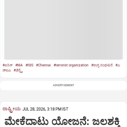
#ಐಸಿಸ್‌
#NIA
#ISIS
#Chennai
#terrorist organization
#ಉಗ್ರ ಸಂಘಟನೆ
#ಎ
ನ್‌ಐಎ
#ಚೆನ್ನೈ
ADVERTISEMENT
ರಾಷ್ಟ್ರೀಯ
JUL 28, 2026, 3:18 PM IST
ಮೇಕೆದಾಟು ಯೋಜನೆ: ಜಲಶಕ್ತಿ