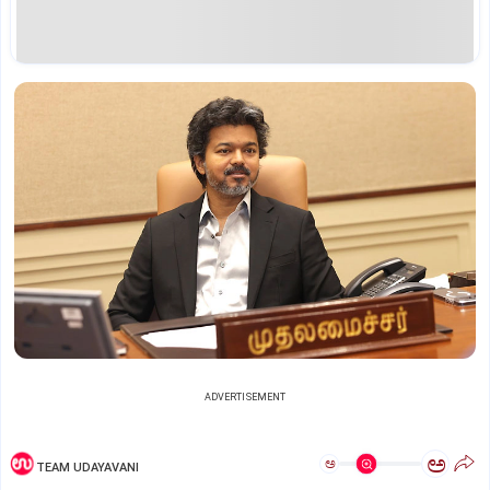
ADVERTISEMENT
ಅ
ಅ
TEAM UDAYAVANI