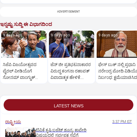
ADVERTISEMENT
ಇನ್ನಷ್ಟು ಸುದ್ದಿ ಈ ವಿಭಾಗದಿಂದ
9 days ago
9 days ago
9 days ago
ಸಿಜೆಪಿ ವಿಜಯೋತ್ಸವದ
ಜೆನ್ ಜೀ ಪ್ರತಿಭಟನಾಕಾರರ
ಫೇಸ್‌ ಬುಕ್ ನಲ್ಲಿ ಪ್ರಧಾನಿ
ವೈರಲ್ ವೀಡಿಯೊಗೆ
ವಿರುದ್ಧ ಕಂಗನಾ ರಣಾವತ್
ನರೇಂದ್ರ ಮೋದಿ ವಿಡಿ
ಸೋನಮ್ ವಾಂಗ್ಚುಕ್
ವಿವಾದಾತ್ಮಕ ಹೇಳಿಕೆ:
ನಿರ್ಬಂಧ: ಕ್ಷಮೆಯಾಚಿಸಿದ
ಪ್ರತಿಕ್ರಿಯೆ
ವ್ಯಾಪಕ ಆಕ್ರೋಶ
ಮೆಟಾ
LATEST NEWS
ರಾಷ್ಟ್ರೀಯ
3:37 PM IST
ಟಿವಿಕೆ ಕೃಷಿ ಬಜೆಟ್ ಶೂನ್ಯ; ಕಾವೇರಿ
ವಿಷಯದಲ್ಲಿ ಸರ್ವಪಕ್ಷ ಸಭೆಗೆ