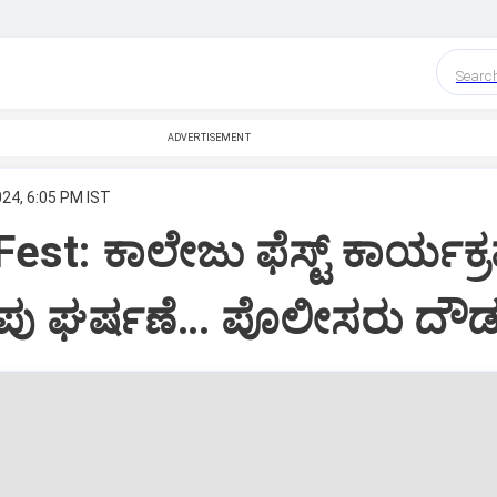
Searc
ADVERTISEMENT
24, 6:05 PM IST
Fest: ಕಾಲೇಜು ಫೆಸ್ಟ್ ಕಾರ್ಯಕ
ಂಪು ಘರ್ಷಣೆ… ಪೊಲೀಸರು ದೌಡ