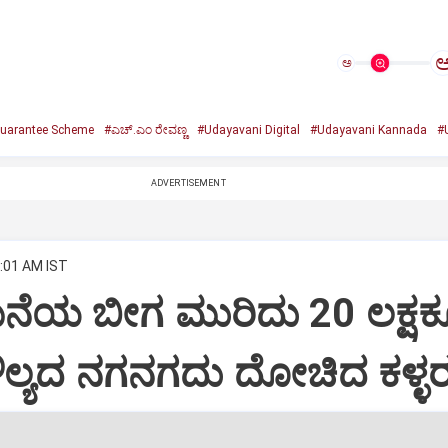
ಅ
uarantee Scheme
#ಎಚ್.ಎಂ ರೇವಣ್ಣ
#Udayavani Digital
#Udayavani Kannada
#
ADVERTISEMENT
0:01 AM IST
ನೆಯ ಬೀಗ ಮುರಿದು 20 ಲಕ್ಷಕ್
ಲ್ಯದ ನಗನಗದು ದೋಚಿದ ಕಳ್ಳರ