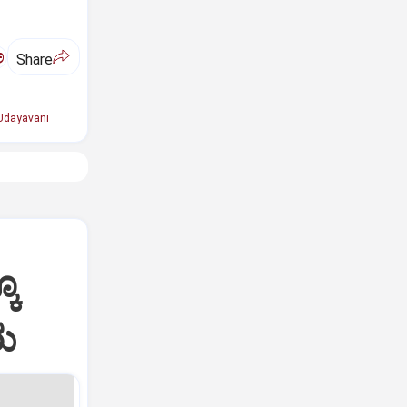
ಅ
Share
Udayavani
ಕೂ
ು