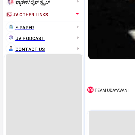
ಫ್ಯಾಶನ್/ಲೈಫ್‌ ಸ್ಟೈಲ್
UV OTHER LINKS
E-PAPER
UV PODCAST
CONTACT US
TEAM UDAYAVANI