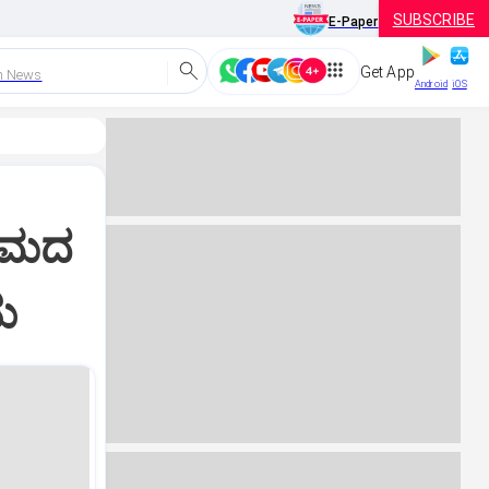
SUBSCRIBE
E-Paper
Get App
h News
Android
iOS
್ರಮದ
ು