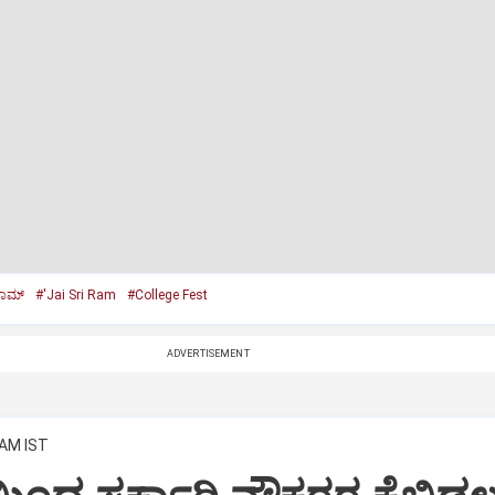
ರಾಮ್‌
#'Jai Sri Ram
#College Fest
ADVERTISEMENT
 AM IST