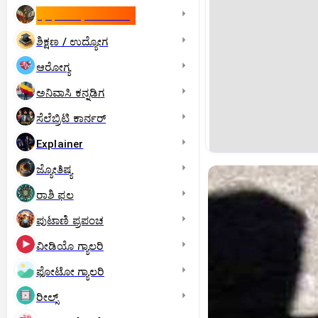
ಇಸ್ರೇಲ್- ಇರಾನ್‌ ಯುದ್ಧ
ಶಿಕ್ಷಣ / ಉದ್ಯೋಗ
ಆರೋಗ್ಯ
ಅನಿವಾಸಿ ಕನ್ನಡಿಗ
ಸೆಲೆಬ್ರಿಟಿ ಕಾರ್ನರ್‌
Explainer
ಜ್ಯೋತಿಷ್ಯ
ರಾಶಿ ಫಲ
ಪುಟಾಣಿ ಪ್ರಪಂಚ
ವೀಡಿಯೊ ಗ್ಯಾಲರಿ
ಫೋಟೋ ಗ್ಯಾಲರಿ
ರೀಲ್ಸ್