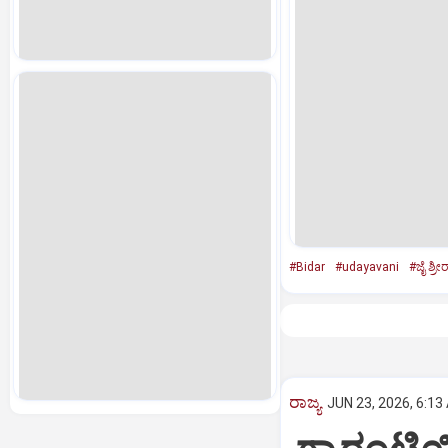
#Bidar
#udayavani
#ಜೈ ಶ್ರೀ
ರಾಜ್ಯ
JUN 23, 2026, 6:13