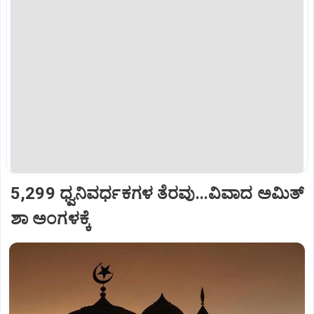
5,299 ಧ್ವನಿವರ್ಧಕಗಳ ತೆರವು...ವಿವಾದ ಅಮಿತ್
ಶಾ ಅಂಗಳಕ್ಕೆ