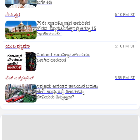
ಖರ್ಗೆ ಕಿಡಿ
ದೇಸಿ ಸ್ವರ
6:10 PM IST
79ನೇ ಸ್ವಾತಂತ್ರ್ಯೋತ್ಸವ ಅಮೆರಿಕದ
ಗೌರವ: ಮ್ಯಾಸಚೂಸೆಟ್ಸ್‌ನಲ್ಲಿ ಆಗಸ್ಟ್‌ 15
"ಇಂಡಿಯಾ ಡೇ'
ಯುವಿ ಫ್ಯೂಷನ್
6:10 PM IST
Garland: ಗುಣವಿಲ್ಲದ ಸೌಂದರ್ಯ
ಒಣಗಿದ ಹಾರದಂತೆ
ವೆಬ್ ಎಕ್ಸ್‌ಕ್ಲೂಸಿವ್
5:58 PM IST
ನಿವೃತ್ತಿಯ ಅನಂತರ ಚೀನಿಯರ ಬದುಕು
ಹೇಗೆ: ಹಾವು, ಕಪ್ಪೆ, ಕೀಟಗಳನ್ನು
ಚೀನಿಯರು ತಿನ್ನುತ್ತಾರಾ?