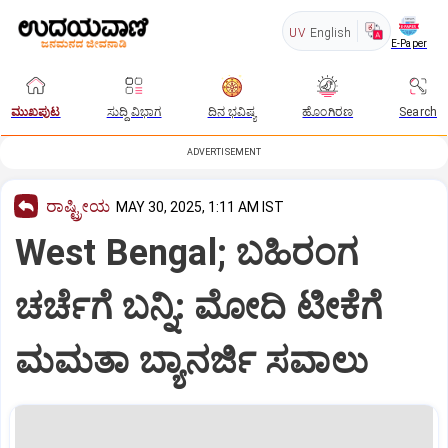
UV
English
E-Paper
ಮುಖಪುಟ
ಸುದ್ದಿ ವಿಭಾಗ
ದಿನ ಭವಿಷ್ಯ
ಹೊಂಗಿರಣ
Search
ADVERTISEMENT
ರಾಷ್ಟ್ರೀಯ
MAY 30, 2025, 1:11 AM IST
West Bengal; ಬಹಿರಂಗ
ಚರ್ಚೆಗೆ ಬನ್ನಿ: ಮೋದಿ ಟೀಕೆಗೆ
ಮಮತಾ ಬ್ಯಾನರ್ಜಿ ಸವಾಲು