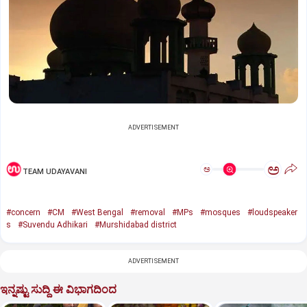
ADVERTISEMENT
ಅ
ಅ
TEAM UDAYAVANI
#concern
#CM
#West Bengal
#removal
#MPs
#mosques
#loudspeaker
s
#Suvendu Adhikari
#Murshidabad district
ADVERTISEMENT
ಇನ್ನಷ್ಟು ಸುದ್ದಿ ಈ ವಿಭಾಗದಿಂದ