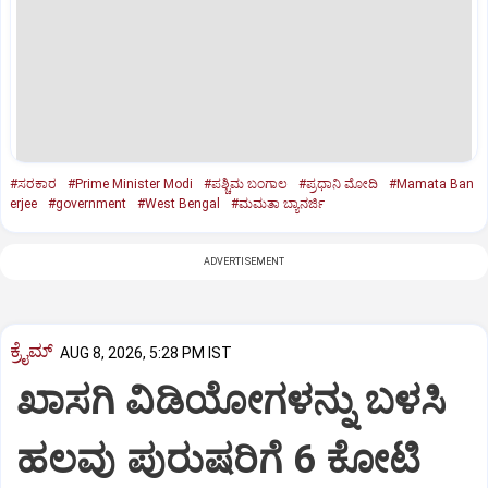
#ಸರಕಾರ
#Prime Minister Modi
#ಪಶ್ಚಿಮ ಬಂಗಾಲ
#ಪ್ರಧಾನಿ ಮೋದಿ
#Mamata Ban
erjee
#government
#West Bengal
#ಮಮತಾ ಬ್ಯಾನರ್ಜಿ
ADVERTISEMENT
ಕ್ರೈಮ್
AUG 8, 2026, 5:28 PM IST
ಖಾಸಗಿ ವಿಡಿಯೋಗಳನ್ನು ಬಳಸಿ
ಹಲವು ಪುರುಷರಿಗೆ 6 ಕೋಟಿ