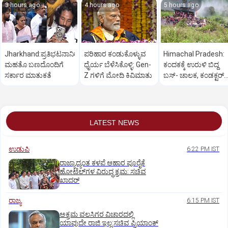
3 hours ago
4 hours ago
5 hours ago
Jharkhand:ಪ್ರತಿಭಟನಾನಿರತ
ಪರಿಹಾರ ಕಂಡುಕೊಳ್ಳುವ
Himachal Pradesh:
ಮಹತೊ ಬಣದೊಂದಿಗೆ
ಧೈರ್ಯ ಬೆಳೆಸಿಕೊಳ್ಳಿ: Gen-
ಕಂದಕಕ್ಕೆ ಉರುಳಿ ಬಿದ್ದ
ಸರ್ಕಾರ ಮಾತುಕತೆ
Z ಗಳಿಗೆ ಮೋದಿ ಕಿವಿಮಾತು
ಬಸ್-‌ ಚಾಲಕ, ಕಂಡಕ್ಟರ್‌
ಸೇರಿ 8 ಮಂದಿ ಸಾವು
LATEST NEWS
ಉಡುಪಿ
6:22 PM IST
ರಾಜ್ಯಾದ್ಯಂತ ಕಳಪೆ ಆಹಾರ ಪೂರೈಕೆ
ಹೋಟೆಲ್‌ಗಳ ವಿರುದ್ಧ ಕ್ರಮ: ಸಚಿವ
ಖಾದರ್
ರಾಜ್ಯ
6:15 PM IST
ಅಕ್ರಮ ವಲಸಿಗರ ವಿಚಾರದಲ್ಲಿ
ಯಾವುದೇ ರಾಜಿ ಇಲ್ಲ:ಸಚಿವ ಪ್ರಿಯಾಂಕ್