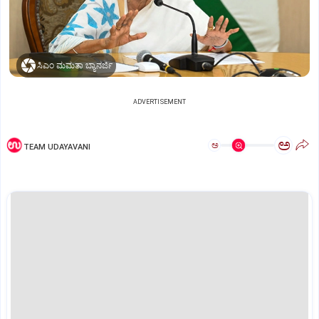
ಸಿಎಂ ಮಮತಾ ಬ್ಯಾನರ್ಜಿ
ADVERTISEMENT
ಅ
ಅ
TEAM UDAYAVANI