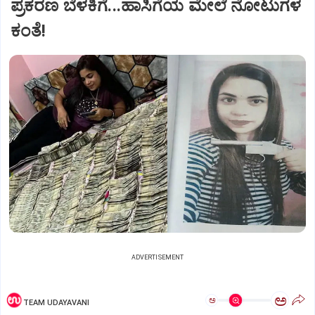
ಪ್ರಕರಣ ಬೆಳಕಿಗೆ...ಹಾಸಿಗೆಯ ಮೇಲೆ ನೋಟುಗಳ
ಕಂತೆ!
ADVERTISEMENT
ಅ
ಅ
TEAM UDAYAVANI