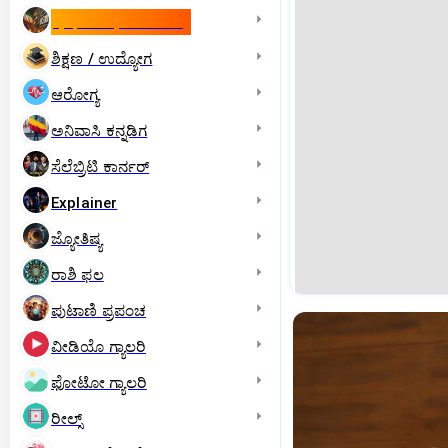
ಇಸ್ರೇಲ್- ಇರಾನ್‌ ಯುದ್ಧ
ಶಿಕ್ಷಣ / ಉದ್ಯೋಗ
ಆರೋಗ್ಯ
ಅನಿವಾಸಿ ಕನ್ನಡಿಗ
ಸೆಲೆಬ್ರಿಟಿ ಕಾರ್ನರ್‌
Explainer
ಜ್ಯೋತಿಷ್ಯ
ರಾಶಿ ಫಲ
ಪುಟಾಣಿ ಪ್ರಪಂಚ
ವೀಡಿಯೊ ಗ್ಯಾಲರಿ
ಫೋಟೋ ಗ್ಯಾಲರಿ
ರೀಲ್ಸ್