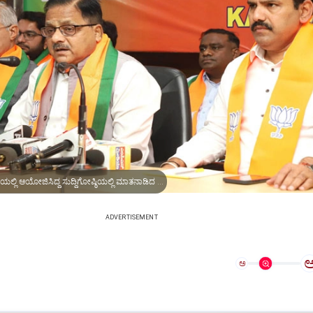
ಬೆಂಗಳೂರಿನ ಬಿಜೆಪಿ ಕಚೇರಿಯಲ್ಲಿ ಆಯೋಜಿಸಿದ್ದ ಸುದ್ದಿಗೋಷ್ಠಿಯಲ್ಲಿ ಮಾತನಾಡಿದ ರಾಜ್ಯ ಉಸ್ತುವಾರಿ ಡಾ.ರಾಧಾಮೋಹನ್‌ ದಾಸ್‌ ಅಗರ್ವಾಲ್‌
ADVERTISEMENT
ಅ