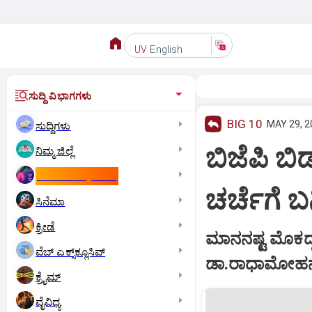
English
UV
ಸುದ್ದಿ ವಿಭಾಗಗಳು
BIG 10
MAY 29, 2
ಸುದ್ದಿಗಳು
ಬಿಜೆಪಿ ಬಿ
ನಿಮ್ಮ ಜಿಲ್ಲೆ
ಕಾಮನ್‌ ವೆಲ್ತ್‌ ಗೇಮ್ಸ್‌
ಚರ್ಚೆಗೆ ಬ
ಸಿನೆಮಾ
ಕ್ರೀಡೆ
ಮಾನನಷ್ಟ ಮೊಕದ್ದ
ವೆಬ್ ಎಕ್ಸ್‌ಕ್ಲೂಸಿವ್
ಡಾ.ರಾಧಾಮೋಹನ್‌
ಕ್ರೈಮ್
ವೈವಿಧ್ಯ