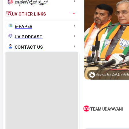
ಫ್ಯಾಶನ್/ಲೈಫ್‌ ಸ್ಟೈಲ್
UV OTHER LINKS
E-PAPER
UV PODCAST
CONTACT US
TEAM UDAYAVANI