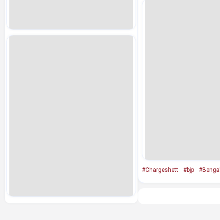
#Chargeshett
#bjp
#Benga