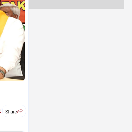
ಅ
Share