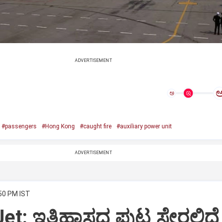
ADVERTISEMENT
ಅ
#passengers
#Hong Kong
#caught fire
#auxiliary power unit
ADVERTISEMENT
:50 PM IST
Jet: ಇತಿಹಾಸದ ಪುಟ ಸೇರಲಿದೆ