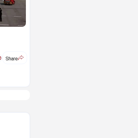
ಅ
Share