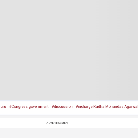
luru
#Congress government
#discussion
#incharge Radha Mohandas Agarwa
ADVERTISEMENT