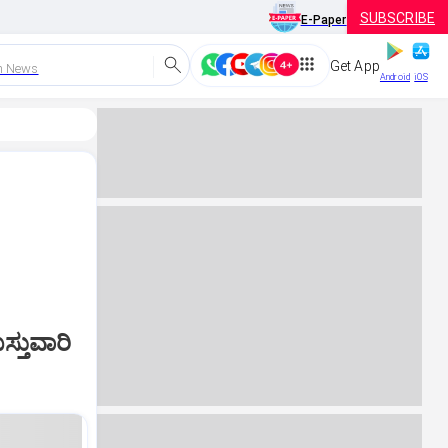
SUBSCRIBE
E-Paper
Get App
h News
Android
iOS
”
್ತುವಾರಿ