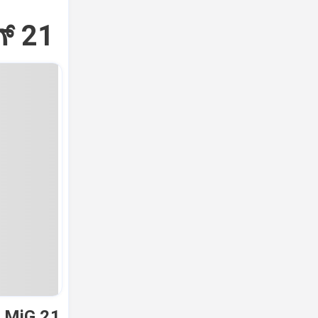
್‌ 21
ಿ MiG 21