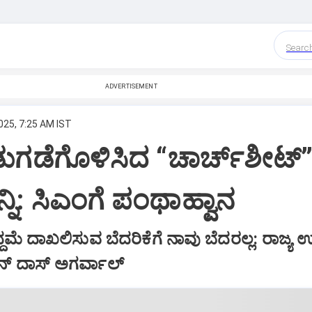
Searc
ADVERTISEMENT
025, 7:25 AM IST
ಡುಗಡೆಗೊಳಿಸಿದ “ಚಾರ್ಚ್‌ಶೀಟ್‌
ನ್ನಿ: ಸಿಎಂಗೆ ಪಂಥಾಹ್ವಾನ
ಮೆ ದಾಖಲಿಸುವ ಬೆದರಿಕೆಗೆ ನಾವು ಬೆದರಲ್ಲ: ರಾಜ್ಯ ಉಸ
 ದಾಸ್‌ ಅಗರ್ವಾಲ್‌