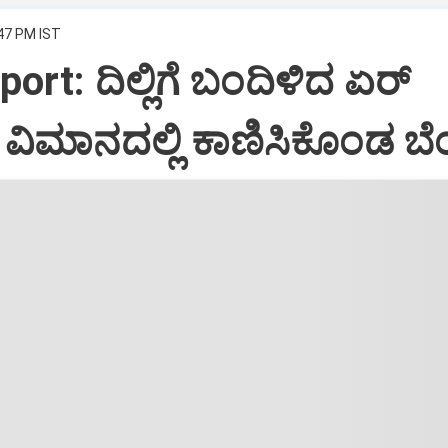
:47 PM IST
port: ದಿಲ್ಲಿಗೆ ಬಂದಿಳಿದ ಏರ್‌
ಿಮಾನದಲ್ಲಿ ಕಾಣಿಸಿಕೊಂಡ ಬೆಂ