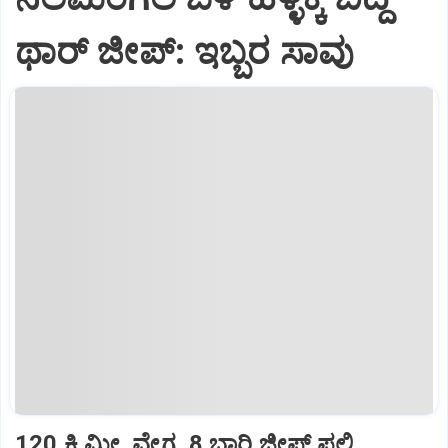
ಥಾರ್‌ ಜೀಪ್‌: ಇಬ್ಬರ ಸಾವು
120 ಕಿ.ಮೀ. ವೇಗ, 8 ಬಾರಿ ಜೀಪ್‌ ಪಲ್ಟಿ