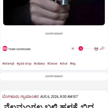
ADVERTISEMENT
ಅ
ಅ
TEAM UDAYAVANI
#Attempt
#gold shop
#robbery
#Owner
#shot
#leg
ADVERTISEMENT
ಬೆಂಗಳೂರು ಗ್ರಾಮಾಂತರ
AUG 6, 2026, 8:00 AM IST
ನೆಲಮಂಗಲ ಬಳಿ ಹಳ್ಳಕ್ಕೆ ಬಿದ್ದ