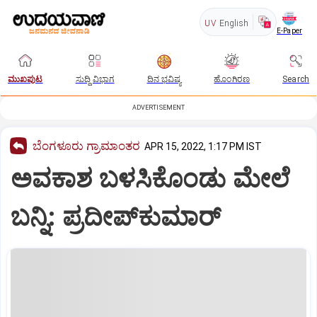
UV
English
E-Paper
ಮುಖಪುಟ
ಸುದ್ದಿ ವಿಭಾಗ
ದಿನ ಭವಿಷ್ಯ
ಹೊಂಗಿರಣ
Search
ADVERTISEMENT
ಬೆಂಗಳೂರು ಗ್ರಾಮಾಂತರ
APR 15, 2022, 1:17 PM IST
ಅವಕಾಶ ಬಳಸಿಕೊಂಡು ಮೇಲೆ
ಬನ್ನಿ: ಪ್ರದೀಪ್‌ಕುಮಾರ್‌