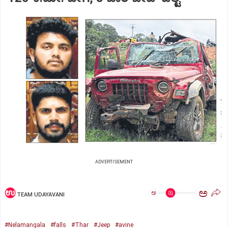
ADVERTISEMENT
ಅ
ಅ
TEAM UDAYAVANI
#Nelamangala
#falls
#Thar
#Jeep
#avine