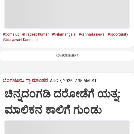
#Come up
#Pradeep Kumar
#Nelamangala
#kannada news
#opportunity
#Udayavani Kannada
ADVERTISEMENT
ಬೆಂಗಳೂರು ಗ್ರಾಮಾಂತರ
AUG 7, 2026, 7:35 AM IST
ಚಿನ್ನದಂಗಡಿ ದರೋಡೆಗೆ ಯತ್ನ:
ಮಾಲಿಕನ ಕಾಲಿಗೆ ಗುಂಡು