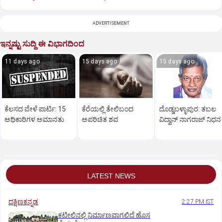
ADVERTISEMENT
ಇನ್ನಷ್ಟು ಸುದ್ದಿ ಈ ವಿಭಾಗದಿಂದ
11 days ago
15 days ago
15 days ago
ಕೆಲಸದ ವೇಳೆ ಪಾರ್ಟಿ: 15
ಕೆರೆಯಲ್ಲಿ ತೇಲಿಬಂದ
ದೊಡ್ಡಬಳ್ಳಾಪುರ: ತಬಲ
ಅಧಿಕಾರಿಗಳ ಅಮಾನತು
ಅಪರಿಚಿತ ಶವ
ವಿದ್ವಾನ್‌ ನಾಗರಾಜ್‌ ನಿಧನ
LATEST NEWS
ದಕ್ಷಿಣಕನ್ನಡ
2:27 PM IST
ಕಟೀಲಿನಲ್ಲಿ ನಿರ್ಮಾಣವಾಗಲಿದೆ ಹೊಸ