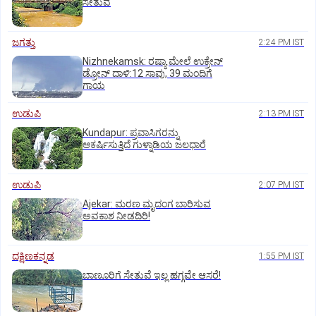
ಸೇತುವೆ
ಜಗತ್ತು
2:24 PM IST
Nizhnekamsk: ರಷ್ಯಾ ಮೇಲೆ ಉಕ್ರೇನ್
ಡ್ರೋನ್ ದಾಳಿ:12 ಸಾವು, 39 ಮಂದಿಗೆ
ಗಾಯ
ಉಡುಪಿ
2:13 PM IST
Kundapur: ಪ್ರವಾಸಿಗರನ್ನು
ಆಕರ್ಷಿಸುತ್ತಿದೆ ಗುಳ್ನಾಡಿಯ ಜಲಧಾರೆ
ಉಡುಪಿ
2:07 PM IST
Ajekar: ಮರಣ ಮೃದಂಗ ಬಾರಿಸುವ
ಅವಕಾಶ ನೀಡದಿರಿ!
ದಕ್ಷಿಣಕನ್ನಡ
1:55 PM IST
ಬಾಣೂರಿಗೆ ಸೇತುವೆ ಇಲ್ಲ ಹಗ್ಗವೇ ಆಸರೆ!