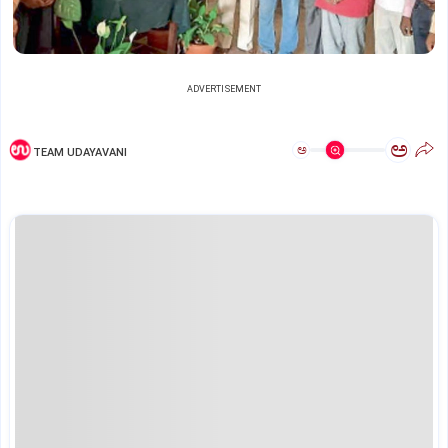
ADVERTISEMENT
ಅ
ಅ
TEAM UDAYAVANI