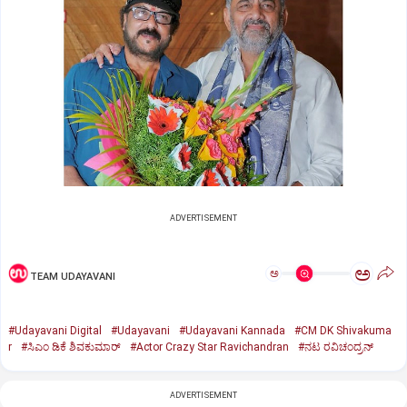
ADVERTISEMENT
ಅ
ಅ
TEAM UDAYAVANI
#Udayavani Digital
#Udayavani
#Udayavani Kannada
#CM DK Shivakuma
r
#ಸಿಎಂ ಡಿಕೆ ಶಿವಕುಮಾರ್‌
#Actor Crazy Star Ravichandran‌
#ನಟ ರವಿಚಂದ್ರನ್‌
ADVERTISEMENT