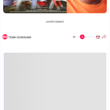
ADVERTISEMENT
ಅ
ಅ
TEAM UDAYAVANI