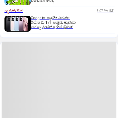
ವಹಿವಾಟು ಅಂತ್ಯ
ಗ್ಯಾಜೆಟ್/ಟೆಕ್
5:07 PM IST
Gadgets: ಗ್ಯಾಜೆಟ್ ವಿಮರ್ಶೆ:
ಶಿಯೋಮಿ 17T ಉತ್ತಮ ಕ್ಯಾಮರಾ,
ಸಾಕಷ್ಟು ಫೀಚರ್ ಇರುವ ಫೋನ್