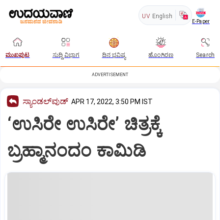
UV
English
E-Paper
ಮುಖಪುಟ
ಸುದ್ದಿ ವಿಭಾಗ
ದಿನ ಭವಿಷ್ಯ
ಹೊಂಗಿರಣ
Search
ADVERTISEMENT
ಸ್ಯಾಂಡಲ್‌ವುಡ್‌
APR 17, 2022, 3:50 PM IST
‘ಉಸಿರೇ ಉಸಿರೇ’ ಚಿತ್ರಕ್ಕೆ
ಬ್ರಹ್ಮಾನಂದಂ ಕಾಮಿಡಿ