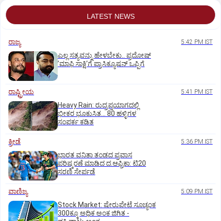
LATEST NEWS
ರಾಜ್ಯ
5:42 PM IST
ಎಲ್ಲ ಸತ್ಯವನ್ನು ಹೇಳಬೇಕು.. ಪ್ರದೋಷ್‌
ʼಮಾಫಿ ಸಾಕ್ಷಿʼಗೆ ಪ್ರಾಸಿಕ್ಯೂಷನ್ ಒಪ್ಪಿಗೆ
ರಾಷ್ಟ್ರೀಯ
5:41 PM IST
Heavy Rain: ರುದ್ರಪ್ರಯಾಗದಲ್ಲಿ
ಭೀಕರ ಭೂಕುಸಿತ... 80 ಹಳ್ಳಿಗಳ
ಸಂಪರ್ಕ ಕಡಿತ
ಕ್ರೀಡೆ
5:36 PM IST
ಭಾರತ ವನಿತಾ ತಂಡದ ಪ್ರವಾಸ
ಪರಿಷ್ಕರಣೆ ಮಾಡಿದ ದ.ಆಫ್ರಿಕಾ: ಟಿ20
ಸರಣಿ ಸೇರ್ಪಡೆ
ವಾಣಿಜ್ಯ
5:09 PM IST
Stock Market: ಷೇರುಪೇಟೆ ಸೂಚ್ಯಂಕ
300ಕ್ಕೂ ಅಧಿಕ ಅಂಕ ಜಿಗಿತ -