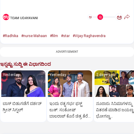
ಅ
ಅ
TEAM UDAYAVANI
#Radhika
#nurse Mahaan
#film
#star
#Vijay Raghavendra
ADVERTISEMENT
ಇನ್ನಷ್ಟು ಸುದ್ದಿ ಈ ವಿಭಾಗದಿಂದ
Yesterday
Yesterday
2 days ago
ಬಾಸ್‌ ಬಿಡುಗಡೆಗೆ ದರ್ಶನ್‌
ಇಂದು ರತ್ನ ಗರ್ಭ ಫಸ್ಟ್‌
ನೂರಾರು ಸಿನಿಮಾಗಳನ್ನು
ಗ್ರೀನ್‌ ಸಿಗ್ನಲ್‌!
ಲುಕ್‌: ಸಂತೋಷ್‌
ವಿತರಣೆ ಮಾಡಿದ ಜಯಣ್ಣ 
ಬಾಲರಾಜ್‌ ಕೊನೆ ಚಿತ್ರ ತೆರೆಗೆ
ಭೋಗಣ್ಣ
ಸಿದ್ಧ
ನಿರ್ಮಾಪಕರಾಗಲು ಇವರ
ಕಾರಣ