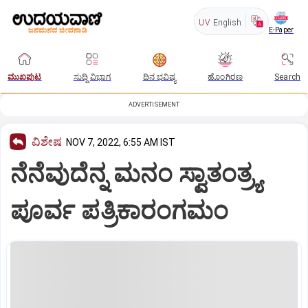
UV
English
E-Paper
ಮುಖಪುಟ
ಸುದ್ದಿ ವಿಭಾಗ
ದಿನ ಭವಿಷ್ಯ
ಹೊಂಗಿರಣ
Search
ADVERTISEMENT
ವಿಶೇಷ
NOV 7, 2022, 6:55 AM IST
ನೆನೆವುದೆನ್ನ ಮನಂ ಸ್ವಾತಂತ್ರ್ಯ
ಪೂರ್ವ ಪತ್ರಿಕಾರಂಗಮಂ