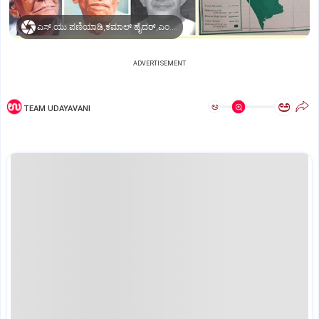
ಎಸ್‌.ಯು.ಪಣಿಯಾಡಿ,ಕಮಾಲ್‌ ಹೈದರ್‌,ಎಂ.ವಿ.ಹೆಗ್ಡೆ,ಬನ್ನಂಜೆ ರಾಮಾಚಾರ್ಯ,ಪಾ.ವೆಂ.ಆಚಾರ್ಯ ಮತ್ತು ಬೈಕಾಡಿ ಕೃಷ್ಣಯ್ಯ
ADVERTISEMENT
ಅ
ಅ
TEAM UDAYAVANI