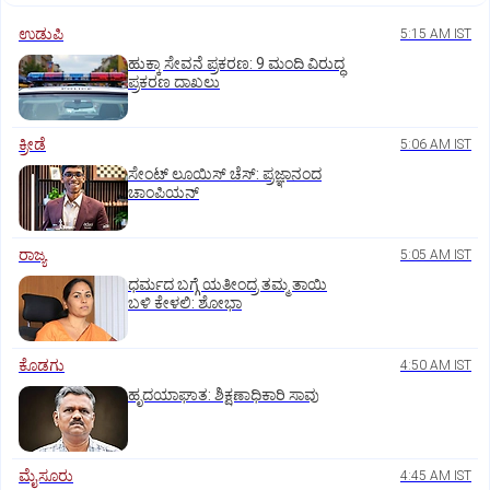
ಉಡುಪಿ
5:15 AM IST
ಹುಕ್ಕಾ ಸೇವನೆ ಪ್ರಕರಣ: 9 ಮಂದಿ ವಿರುದ್ಧ
ಪ್ರಕರಣ ದಾಖಲು
ಕ್ರೀಡೆ
5:06 AM IST
ಸೇಂಟ್‌ ಲೂಯಿಸ್‌ ಚೆಸ್‌: ಪ್ರಜ್ಞಾನಂದ
ಚಾಂಪಿಯನ್‌
ರಾಜ್ಯ
5:05 AM IST
ಧರ್ಮದ ಬಗ್ಗೆ ಯತೀಂದ್ರ ತಮ್ಮ ತಾಯಿ
ಬಳಿ ಕೇಳಲಿ: ಶೋಭಾ
ಕೊಡಗು
4:50 AM IST
ಹೃದಯಾಘಾತ: ಶಿಕ್ಷಣಾಧಿಕಾರಿ ಸಾವು
ಮೈಸೂರು
4:45 AM IST