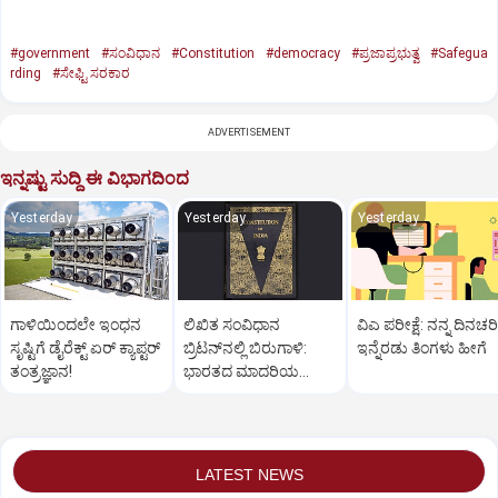
#government
#ಸಂವಿಧಾನ
#Constitution
#democracy
#ಪ್ರಜಾಪ್ರಭುತ್ವ
#Safegua
rding
#ಸೇಫ್ಟಿ ಸರಕಾರ
ADVERTISEMENT
ಇನ್ನಷ್ಟು ಸುದ್ದಿ ಈ ವಿಭಾಗದಿಂದ
Yesterday
Yesterday
Yesterday
ಗಾಳಿಯಿಂದಲೇ ಇಂಧನ
ಲಿಖಿತ ಸಂವಿಧಾನ
ವಿಎ ಪರೀಕ್ಷೆ: ನನ್ನ ದಿನಚರಿ
ಸೃಷ್ಟಿಗೆ ಡೈರೆಕ್ಟ್ ಏರ್‌ ಕ್ಯಾಪ್ಟರ್
ಬ್ರಿಟನ್‌ನಲ್ಲಿ ಬಿರುಗಾಳಿ:
ಇನ್ನೆರಡು ತಿಂಗಳು ಹೀಗೆ
ತಂತ್ರಜ್ಞಾನ!
ಭಾರತದ ಮಾದರಿಯ
ಸಂವಿಧಾನಕ್ಕೆ ಜೋರಾದ ಧ್ವನಿ
LATEST NEWS