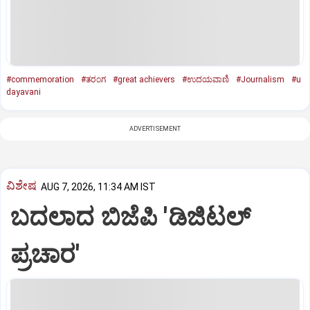
#commemoration
#ತರಂಗ
#great achievers
#ಉದಯವಾಣಿ
#Journalism
#u
dayavani
ADVERTISEMENT
ವಿಶೇಷ
AUG 7, 2026, 11:34 AM IST
ಬದಲಾದ ಬಿಜೆಪಿ 'ಡಿಜಿಟಲ್‌
ಪ್ರಚಾರ'