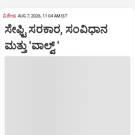
ವಿಶೇಷ
AUG 7, 2026, 11:04 AM IST
ಸೇಫ್ಟಿ ಸರಕಾರ, ಸಂವಿಧಾನ
ಮತ್ತು 'ವಾಲ್ವ್ '