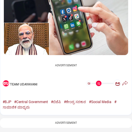
ADVERTISEMENT
ಅ
ಅ
TEAM UDAYAVANI
#BJP
#Central Government
#ಬಿಜೆಪಿ
#ಕೇಂದ್ರ ಸರಕಾರ
#Social Media
#
ಸಾಮಾಜಿಕ ಮಾಧ್ಯಮ
ADVERTISEMENT