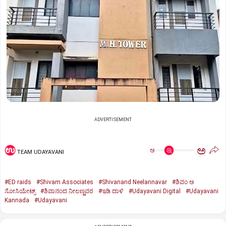
ADVERTISEMENT
ಅ
ಅ
TEAM UDAYAVANI
#ED raids
#Shivam Associates
#Shivanand Neelannavar
#ಶಿವಂ ಅ
ಸೋಸಿಯೇಟ್ಸ್
#ಶಿವಾನಂದ ನೀಲಣ್ಣವರ
#ಇಡಿ ದಾಳಿ
#Udayavani Digital
#Udayavani
Kannada
#Udayavani