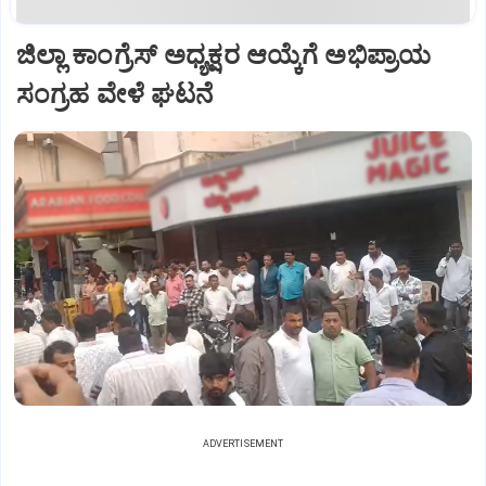
ಜಿಲ್ಲಾ ಕಾಂಗ್ರೆಸ್ ಅಧ್ಯಕ್ಷರ ಆಯ್ಕೆಗೆ ಅಭಿಪ್ರಾಯ
ಸಂಗ್ರಹ ವೇಳೆ ಘಟನೆ
ADVERTISEMENT