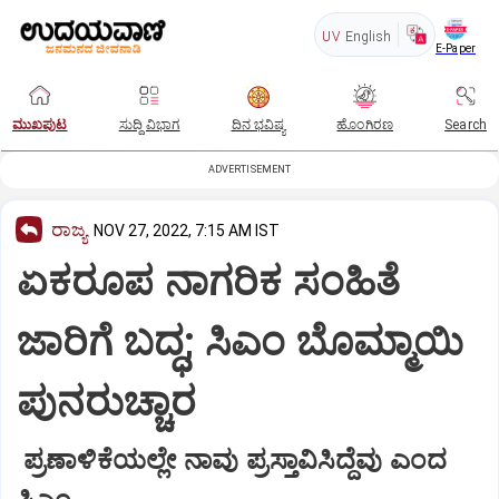
UV
English
E-Paper
ಮುಖಪುಟ
ಸುದ್ದಿ ವಿಭಾಗ
ದಿನ ಭವಿಷ್ಯ
ಹೊಂಗಿರಣ
Search
ADVERTISEMENT
ರಾಜ್ಯ
NOV 27, 2022, 7:15 AM IST
ಏಕರೂಪ ನಾಗರಿಕ ಸಂಹಿತೆ
ಜಾರಿಗೆ ಬದ್ಧ; ಸಿಎಂ ಬೊಮ್ಮಾಯಿ
ಪುನರುಚ್ಚಾರ
ಪ್ರಣಾಳಿಕೆಯಲ್ಲೇ ನಾವು ಪ್ರಸ್ತಾವಿಸಿದ್ದೆವು ಎಂದ