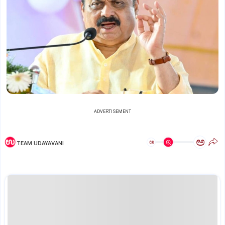
ADVERTISEMENT
ಅ
ಅ
TEAM UDAYAVANI