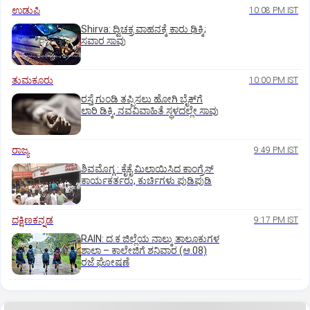
ಉಡುಪಿ
10:08 PM IST
Shirva: ದ್ವಿಚಕ್ರ ವಾಹನಕ್ಕೆ ಕಾರು ಢಿಕ್ಕಿ;
ಸವಾರ ಸಾವು
ತುಮಕೂರು
10:00 PM IST
ರಸ್ತೆ ಗುಂಡಿ ತಪ್ಪಿಸಲು ಹೋಗಿ ಬೈಕ್‌ಗೆ
ಲಾರಿ ಡಿಕ್ಕಿ, ನವವಿವಾಹಿತೆ ಸ್ಥಳದಲ್ಲೇ ಸಾವು
ರಾಜ್ಯ
9:49 PM IST
ಶಿವಮೊಗ್ಗ : ಕೈಕೈ ಮಿಲಾಯಿಸಿದ ಕಾಂಗ್ರೆಸ್
ಕಾರ್ಯಕರ್ತರು, ಕುರ್ಚಿಗಳು ಪುಡಿಪುಡಿ
ದಕ್ಷಿಣಕನ್ನಡ
9:17 PM IST
RAIN: ದ.ಕ ಜಿಲ್ಲೆಯ ನಾಲ್ಕು ತಾಲೂಕುಗಳ
ಶಾಲಾ – ಕಾಲೇಜಿಗೆ ಶನಿವಾರ (ಆ.08)
ರಜೆ ಘೋಷಣೆ