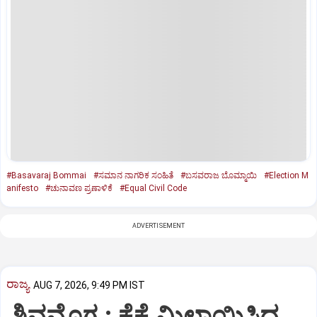
#Basavaraj Bommai
#ಸಮಾನ ನಾಗರಿಕ ಸಂಹಿತೆ
#ಬಸವರಾಜ ಬೊಮ್ಮಾಯಿ
#Election M
anifesto
#ಚುನಾವಣ ಪ್ರಣಾಳಿಕೆ
#Equal Civil Code
ADVERTISEMENT
ರಾಜ್ಯ
AUG 7, 2026, 9:49 PM IST
ಶಿವಮೊಗ್ಗ : ಕೈಕೈ ಮಿಲಾಯಿಸಿದ