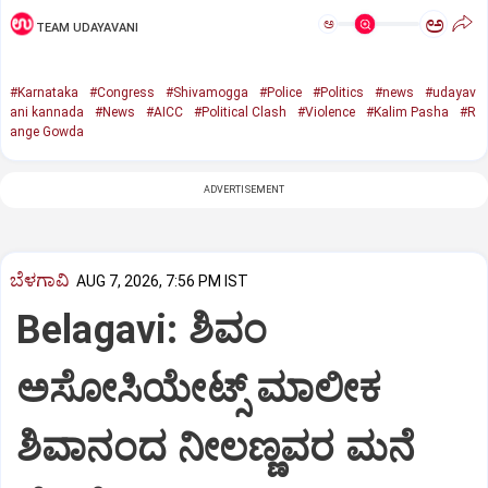
ಅ
ಅ
TEAM UDAYAVANI
#Karnataka
#Congress
#Shivamogga
#Police
#Politics
#news
#udayav
ani kannada
#News
#AICC
#Political Clash
#Violence
#Kalim Pasha
#R
ange Gowda
ADVERTISEMENT
ಬೆಳಗಾವಿ
AUG 7, 2026, 7:56 PM IST
Belagavi: ಶಿವಂ
ಅಸೋಸಿಯೇಟ್ಸ್ ಮಾಲೀಕ
ಶಿವಾನಂದ ನೀಲಣ್ಣವರ ಮನೆ