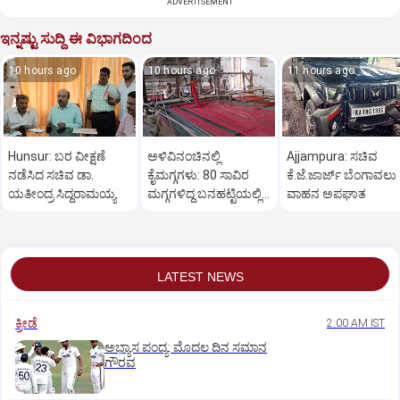
ADVERTISEMENT
ಇನ್ನಷ್ಟು ಸುದ್ದಿ ಈ ವಿಭಾಗದಿಂದ
10 hours ago
10 hours ago
11 hours ago
Hunsur: ಬರ ವೀಕ್ಷಣೆ
ಅಳಿವಿನಂಚಿನಲ್ಲಿ
Ajjampura: ಸಚಿವ
ನಡೆಸಿದ ಸಚಿವ ಡಾ.
ಕೈಮಗ್ಗಗಳು: 80 ಸಾವಿರ
ಕೆ.ಜೆ.ಜಾರ್ಜ್ ಬೆಂಗಾವಲು
ಯತೀಂದ್ರ ಸಿದ್ದರಾಮಯ್ಯ
ಮಗ್ಗಗಳಿದ್ದ ಬನಹಟ್ಟಿಯಲ್ಲಿ
ವಾಹನ ಅಪಘಾತ
ಉಳಿದಿರುವುದು ಕೇವಲ 18!
LATEST NEWS
ಕ್ರೀಡೆ
2:00 AM IST
ಅಭ್ಯಾಸ ಪಂದ್ಯ: ಮೊದಲ ದಿನ ಸಮಾನ
ಗೌರವ