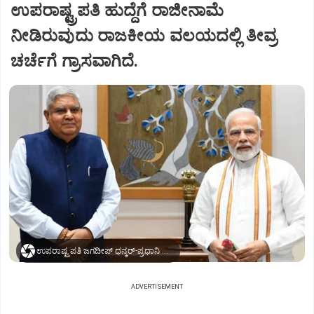
ಉಪರಾಷ್ಟ್ರಪತಿ ಹುದ್ದೆಗೆ ರಾಜೀನಾಮೆ
ನೀಡಿರುವುದು ರಾಜಕೀಯ ವಲಯದಲ್ಲಿ ತೀವ್ರ
ಚರ್ಚೆಗೆ ಗ್ರಾಸವಾಗಿದೆ.
ಉಪರಾಷ್ಟ್ರಪತಿ ಜಗದೀಪ್‌ ಧನ್ಕರ್-ಪ್ರಧಾನಿ ಮೋದಿ
ADVERTISEMENT