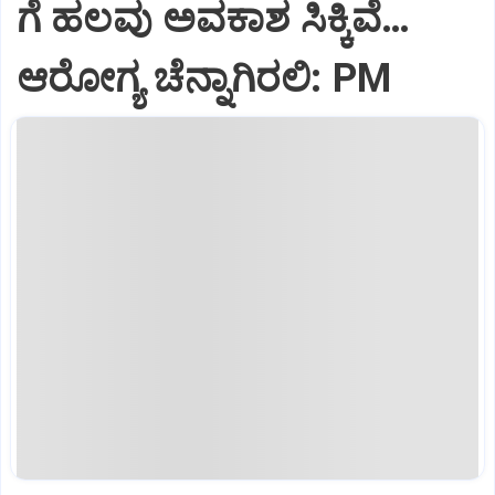
ಗೆ ಹಲವು ಅವಕಾಶ ಸಿಕ್ಕಿವೆ…
ಆರೋಗ್ಯ ಚೆನ್ನಾಗಿರಲಿ: PM