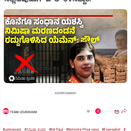
ನಿಮಿಷಾ ಪ್ರಿಯಾ
ADVERTISEMENT
ಅ
ಅ
TEAM UDAYAVANI
#udayavani
#ನಿಮಿಷಾ ಪ್ರಿಯಾ
#KA Paul
#Nimisha Priya case
#Evangelist
#