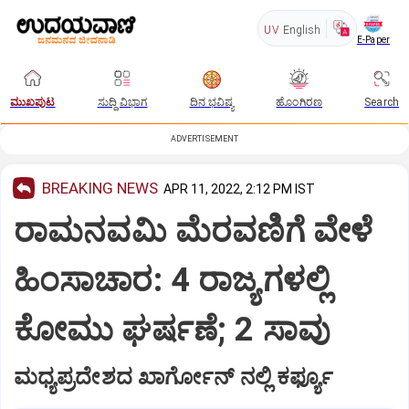
UV
English
E-Paper
ಮುಖಪುಟ
ಸುದ್ದಿ ವಿಭಾಗ
ದಿನ ಭವಿಷ್ಯ
ಹೊಂಗಿರಣ
Search
ADVERTISEMENT
BREAKING NEWS
APR 11, 2022, 2:12 PM IST
ರಾಮನವಮಿ ಮೆರವಣಿಗೆ ವೇಳೆ
ಹಿಂಸಾಚಾರ: 4 ರಾಜ್ಯಗಳಲ್ಲಿ
ಕೋಮು ಘರ್ಷಣೆ; 2 ಸಾವು
ಮಧ್ಯಪ್ರದೇಶದ ಖಾರ್ಗೋನ್ ನಲ್ಲಿ ಕರ್ಫ್ಯೂ