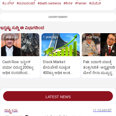
ಕೆಎ ಪೌಲ್
#ಮರಣದಂಡನೆ
#death sentence
#ಕೇರಳ
#Yemen
#ಯೆಮೆನ್‌
ADVERTISEMENT
ಇನ್ನಷ್ಟು ಸುದ್ದಿ ಈ ವಿಭಾಗದಿಂದ
1 year ago
1 year ago
1 year ago
Cash Row: ಜಸ್ಟೀಸ್‌
Stock Market:
Pak: ಜರ್ದಾರಿ ವಜಾಕ್ಕೆ
ವರ್ಮಾ ವಿರುದ್ಧ 200ಕ್ಕೂ
ಷೇರುಪೇಟೆ ಸೂಚ್ಯಂಕ
ತಂತ್ರಗಾರಿಕೆ- ಅಧ್ಯಕ್ಷಗಾದಿ
ಅಧಿಕ ಸಂಸದರಿಂದ
400ಕ್ಕೂ ಅಧಿಕ ಅಂಕ
ಮೇಲೆ ಸೇನಾ ಮುಖ್ಯಸ್ಥ
ಮಹಾಭಿಯೋಗಕ್ಕೆ
ಜಿಗಿತ-ದಿನಾಂತ್ಯದ
ಮುನೀರ್ ಚಿತ್ತ!
ಕೋರಿಕೆ…
ವಹಿವಾಟು ಅಂತ್ಯ
LATEST NEWS
ರಾಷ್ಟ್ರೀಯ
11:10 AM IST