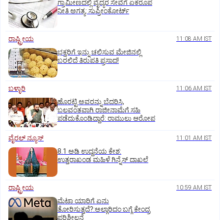
ಗ್ರಾಮೀಣದಲ್ಲಿ ವೈದ್ಯರ ಸೇವೆಗೆ ಏಕರೂಪ
ನೀತಿ ಅಗತ್ಯ: ಸುಪ್ರೀಂಕೋರ್ಟ್‌
ರಾಷ್ಟ್ರೀಯ
11:08 AM IST
ಭಕ್ತರಿಗೆ ಇನ್ನು ಚಲಿಸುವ ಮೇಜಿನಲ್ಲಿ
ಬರಲಿದೆ ತಿರುಪತಿ ಪ್ರಸಾದ!
ಬಳ್ಳಾರಿ
11:06 AM IST
ಹೊರಟ್ಟಿ ಅವರನ್ನು ಬೆದರಿಸಿ,
ಬಲವಂತವಾಗಿ ರಾಜೀನಾಮೆಗೆ ಸಹಿ
ಪಡೆದುಕೊಂಡಿದ್ದಾರೆ: ರಾಮುಲು ಆರೋಪ
ವೈರಲ್ ನ್ಯೂಸ್
11:01 AM IST
8.1 ಅಡಿ ಉದ್ದನೆಯ ಕೇಶ:
ಉತ್ತರಾಖಂಡ ಮಹಿಳೆ ಗಿನ್ನೆಸ್‌ ದಾಖಲೆ
ರಾಷ್ಟ್ರೀಯ
10:59 AM IST
ಮೆಟಾ ಯಾರಿಗೆ ಏನು
ತೋರಿಸುತ್ತದೆ?:ಅಲ್ಗಾರಿದಂ ಬಗ್ಗೆ ಕೇಂದ್ರ
ಪರಿಶೀಲನೆ