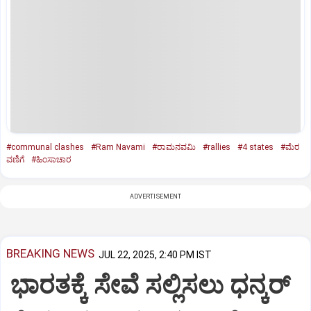
#communal clashes
#Ram Navami
#ರಾಮನವಮಿ
#rallies
#4 states
#ಮೆರ
ವಣಿಗೆ
#ಹಿಂಸಾಚಾರ
ADVERTISEMENT
BREAKING NEWS
JUL 22, 2025, 2:40 PM IST
ಭಾರತಕ್ಕೆ ಸೇವೆ ಸಲ್ಲಿಸಲು ಧನ್ಕರ್‌