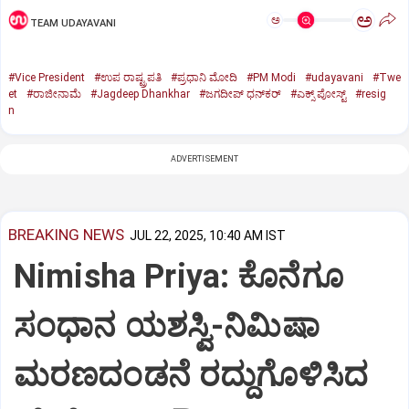
ಅ
ಅ
TEAM UDAYAVANI
#Vice President
#ಉಪ ರಾಷ್ಟ್ರಪತಿ
#ಪ್ರಧಾನಿ ಮೋದಿ
#PM Modi
#udayavani
#Twe
et
#ರಾಜೀನಾಮೆ
#Jagdeep Dhankhar
#ಜಗದೀಪ್‌ ಧನ್‌ಕರ್‌
#ಎಕ್ಸ್‌ ಪೋಸ್ಟ್
#resig
n
ADVERTISEMENT
BREAKING NEWS
JUL 22, 2025, 10:40 AM IST
Nimisha Priya: ಕೊನೆಗೂ
ಸಂಧಾನ ಯಶಸ್ವಿ-ನಿಮಿಷಾ
ಮರಣದಂಡನೆ ರದ್ದುಗೊಳಿಸಿದ