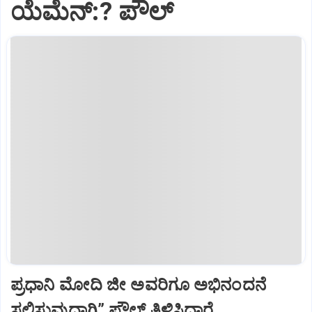
ಯೆಮೆನ್:? ಪೌಲ್
ಪ್ರಧಾನಿ ಮೋದಿ ಜೀ ಅವರಿಗೂ ಅಭಿನಂದನೆ
ಸಲ್ಲಿಸುವುದಾಗಿ” ಪೌಲ್‌ ತಿಳಿಸಿದ್ದಾರೆ.