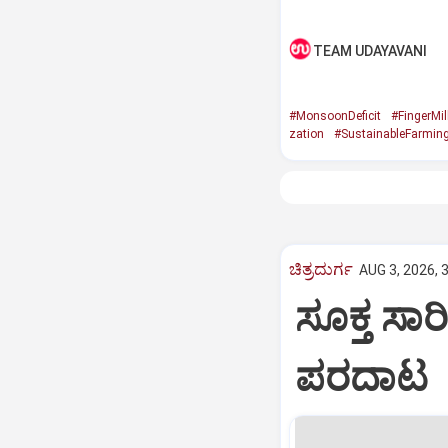
TEAM UDAYAVANI
#MonsoonDeficit
#FingerMil
zation
#SustainableFarmin
ಚಿತ್ರದುರ್ಗ
AUG 3, 2026, 
ಸೂಕ್ತ ಸಾರ
ಪರದಾಟ