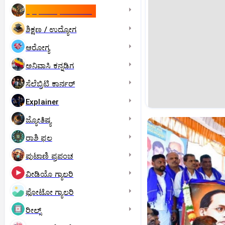
ಇಸ್ರೇಲ್- ಇರಾನ್‌ ಯುದ್ಧ
ಶಿಕ್ಷಣ / ಉದ್ಯೋಗ
ಆರೋಗ್ಯ
ಅನಿವಾಸಿ ಕನ್ನಡಿಗ
ಸೆಲೆಬ್ರಿಟಿ ಕಾರ್ನರ್‌
Explainer
ಜ್ಯೋತಿಷ್ಯ
ರಾಶಿ ಫಲ
ಪುಟಾಣಿ ಪ್ರಪಂಚ
ವೀಡಿಯೊ ಗ್ಯಾಲರಿ
ಫೋಟೋ ಗ್ಯಾಲರಿ
ರೀಲ್ಸ್