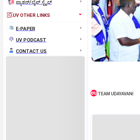
ಫ್ಯಾಶನ್/ಲೈಫ್‌ ಸ್ಟೈಲ್
UV OTHER LINKS
E-PAPER
UV PODCAST
CONTACT US
TEAM UDAYAVANI