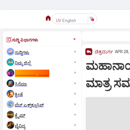
English
UV
ಸುದ್ದಿ ವಿಭಾಗಗಳು
ಚಿತ್ರದುರ್ಗ
APR 28,
ಸುದ್ದಿಗಳು
ಮಹಾನಾಯಕ
ನಿಮ್ಮ ಜಿಲ್ಲೆ
ಕಾಮನ್‌ ವೆಲ್ತ್‌ ಗೇಮ್ಸ್‌
ಮಾತ್ರ ಸ
ಸಿನೆಮಾ
ಕ್ರೀಡೆ
ವೆಬ್ ಎಕ್ಸ್‌ಕ್ಲೂಸಿವ್
ಕ್ರೈಮ್
ವೈವಿಧ್ಯ