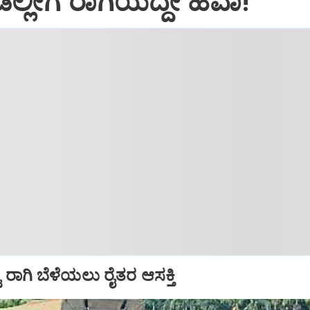
್ಲೀಗ ರಾಗಿಯದ್ದೇ ಹವಾ!
ು ರಾಗಿ ಬೆಳೆಯಲು ರೈತರ ಆಸಕ್ತಿ