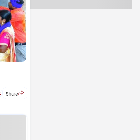
ಅ
Share