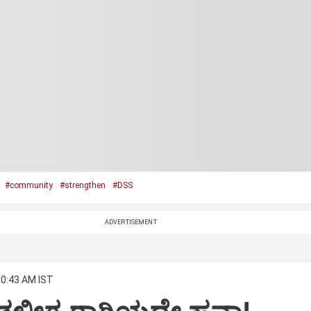
#community
#strengthen
#DSS
ADVERTISEMENT
10:43 AM IST