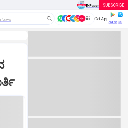
SUBSCRIBE
E-Paper
Get App
h News
Android
iOS
ದ
್ತಿ