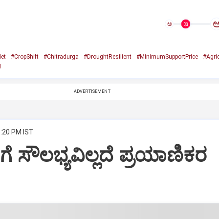
ಅ
let
#CropShift
#Chitradurga
#DroughtResilient
#MinimumSupportPrice
#Agri
g
ADVERTISEMENT
3:20 PM IST
ಿಗೆ ಸೌಲಭ್ಯವಿಲ್ಲದೆ ಪ್ರಯಾಣಿಕರ