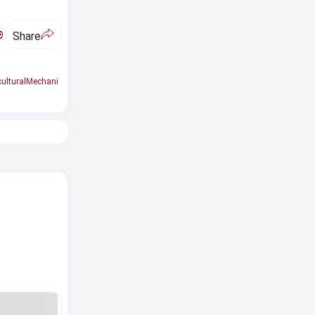
ಅ
Share
culturalMechani