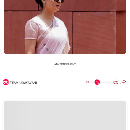
ADVERTISEMENT
ಅ
ಅ
TEAM UDAYAVANI