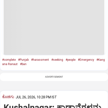
#complete
#Punjab
#harassment
#seeking
#people
#Emergency
#Kang
ana Ranaut
#ban
ADVERTISEMENT
ಕೊಡಗು
JUL 26, 2026, 10:28 PM IST
Kushalnagar: ಕಾಡಾನೆಗಳನ್ನು