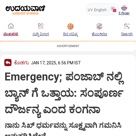
UV
English
E-Paper
ಮುಖಪುಟ
ಸುದ್ದಿ ವಿಭಾಗ
ದಿನ ಭವಿಷ್ಯ
ಹೊಂಗಿರಣ
Search
ADVERTISEMENT
ಕೊಡಗು
JAN 17, 2025, 6:56 PM IST
Emergency; ಪಂಜಾಬ್ ನಲ್ಲಿ
ಬ್ಯಾನ್ ಗೆ ಒತ್ತಾಯ: ಸಂಪೂರ್ಣ
ದೌರ್ಜನ್ಯ ಎಂದ ಕಂಗನಾ
ನಾನು ಸಿಖ್ ಧರ್ಮವನ್ನು ಸೂಕ್ಷ್ಮವಾಗಿ ಗಮನಿಸಿ