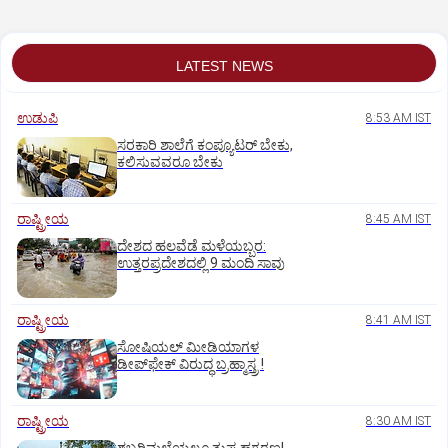
LATEST NEWS
ಉಡುಪಿ
8:53 AM IST
ಸರಕಾರಿ ಶಾಲೆಗೆ ಕಂಪ್ಯೂಟರ್‌ ಬೇಕು,
ಕಲಿಸುವವರೂ ಬೇಕು
ರಾಷ್ಟ್ರೀಯ
8:45 AM IST
ದೇಶದ ಹಲವೆಡೆ ಮಳೆಯಬ್ಬರ:
ಉತ್ತರಪ್ರದೇಶದಲ್ಲಿ 9 ಮಂದಿ ಸಾವು
ರಾಷ್ಟ್ರೀಯ
8:41 AM IST
ಸೋಷಿಯಲ್‌ ಮೀಡಿಯಾಗಳ
ಡೀಪ್‌ಫೇಕ್‌ ವಿರುದ್ಧ ಬ್ರಹ್ಮಾಸ್ತ್ರ !
ರಾಷ್ಟ್ರೀಯ
8:30 AM IST