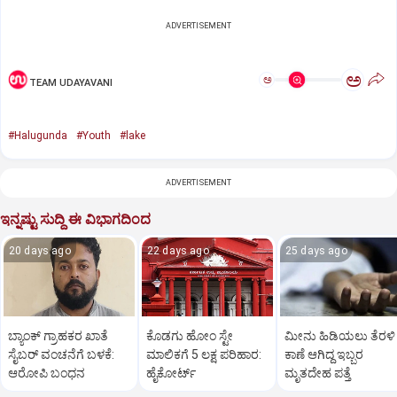
ADVERTISEMENT
ಅ
ಅ
TEAM UDAYAVANI
#Halugunda
#Youth
#lake
ADVERTISEMENT
ಇನ್ನಷ್ಟು ಸುದ್ದಿ ಈ ವಿಭಾಗದಿಂದ
20 days ago
22 days ago
25 days ago
ಬ್ಯಾಂಕ್ ಗ್ರಾಹಕರ ಖಾತೆ
ಕೊಡಗು ಹೋಂ ಸ್ಟೇ
ಮೀನು ಹಿಡಿಯಲು ತೆರಳಿ
ಸೈಬರ್ ವಂಚನೆಗೆ ಬಳಕೆ:
ಮಾಲಿಕಗೆ 5 ಲಕ್ಷ ಪರಿಹಾರ:
ಕಾಣೆ ಆಗಿದ್ದ ಇಬ್ಬರ
ಆರೋಪಿ ಬಂಧನ
ಹೈಕೋರ್ಟ್
ಮೃತದೇಹ ಪತ್ತೆ