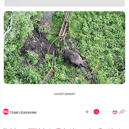
ADVERTISEMENT
ಅ
ಅ
TEAM UDAYAVANI