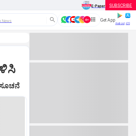
SUBSCRIBE
E-Paper
Get App
h News
Android
iOS
ಿಸಿ
ೆ ಸೂಚನೆ