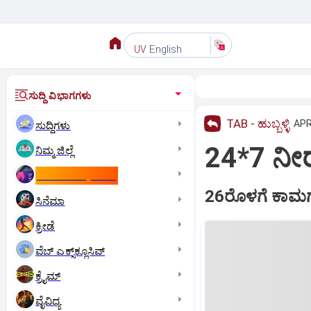
English
UV
ಸುದ್ದಿ ವಿಭಾಗಗಳು
TAB - ಹುಬ್ಬಳ್ಳಿ
APR
ಸುದ್ದಿಗಳು
24*7 ನೀರ
ನಿಮ್ಮ ಜಿಲ್ಲೆ
ಕಾಮನ್‌ ವೆಲ್ತ್‌ ಗೇಮ್ಸ್‌
26ರೊಳಗೆ ಕಾಮಗಾರ
ಸಿನೆಮಾ
ಕ್ರೀಡೆ
ವೆಬ್ ಎಕ್ಸ್‌ಕ್ಲೂಸಿವ್
ಕ್ರೈಮ್
ವೈವಿಧ್ಯ