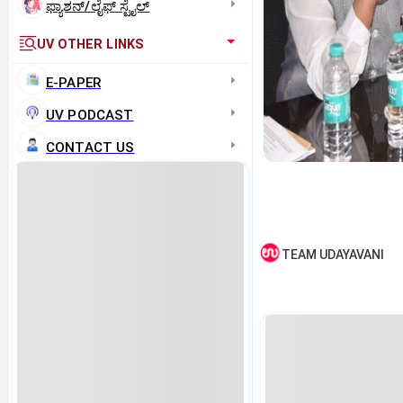
ಫ್ಯಾಶನ್/ಲೈಫ್‌ ಸ್ಟೈಲ್
UV OTHER LINKS
E-PAPER
UV PODCAST
CONTACT US
TEAM UDAYAVANI