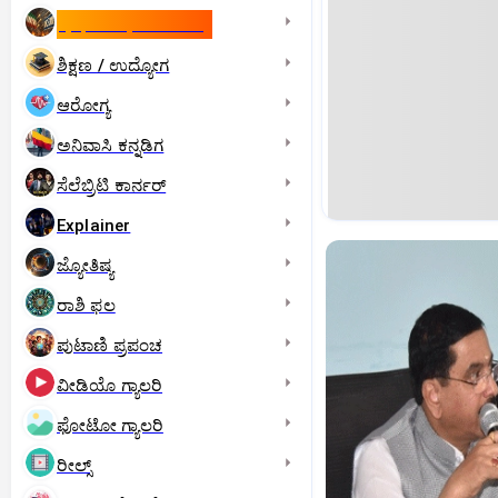
ಇಸ್ರೇಲ್- ಇರಾನ್‌ ಯುದ್ಧ
ಶಿಕ್ಷಣ / ಉದ್ಯೋಗ
ಆರೋಗ್ಯ
ಅನಿವಾಸಿ ಕನ್ನಡಿಗ
ಸೆಲೆಬ್ರಿಟಿ ಕಾರ್ನರ್‌
Explainer
ಜ್ಯೋತಿಷ್ಯ
ರಾಶಿ ಫಲ
ಪುಟಾಣಿ ಪ್ರಪಂಚ
ವೀಡಿಯೊ ಗ್ಯಾಲರಿ
ಫೋಟೋ ಗ್ಯಾಲರಿ
ರೀಲ್ಸ್