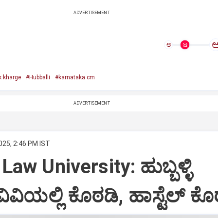
ADVERTISEMENT
ಅ
k kharge
#Hubballi
#karnataka cm
ADVERTISEMENT
025, 2:46 PM IST
Law University: ಹುಬ್ಬಳ್ಳಿ
ವಿಯಲ್ಲಿ ಕೊಠಡಿ, ಹಾಸ್ಟೆಲ್‌ ಕೊ