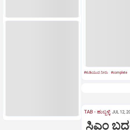
#ಕುಡಿಯುವ ನೀರು
#complete
TAB - ಹುಬ್ಬಳ್ಳಿ
JUL 12, 2
ಸಿಎಂ ಬದಲ