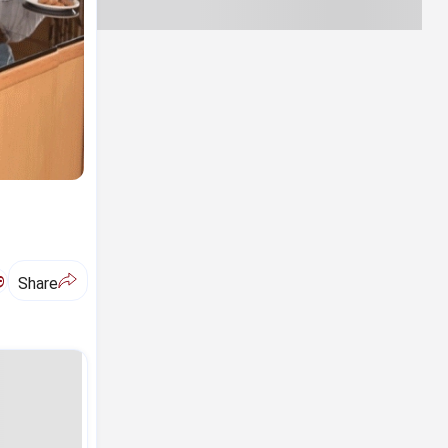
ಅ
Share