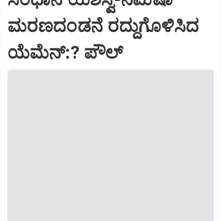
ಮರಣದಂಡನೆ ರದ್ದುಗೊಳಿಸಿದ
ಯೆಮೆನ್:? ಪೌಲ್