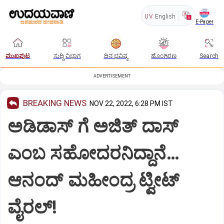
UV
English
E-Paper
ಮುಖಪುಟ
ಸುದ್ದಿ ವಿಭಾಗ
ದಿನ ಭವಿಷ್ಯ
ಹೊಂಗಿರಣ
Search
ADVERTISEMENT
BREAKING NEWS
NOV 22, 2022, 6:28 PM IST
ಅಡಿಡಾಸ್ ಗೆ ಅಜಿತ್ ದಾಸ್
ಎಂಬ ಸಹೋದರನಿದ್ದಾನೆ…
ಆನಂದ್ ಮಹೀಂದ್ರ ಟ್ವೀಟ್
ವೈರಲ್!