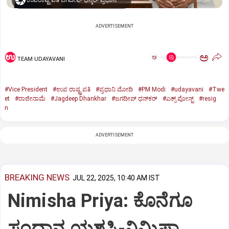
ಉಪರಾಷ್ಟ್ರಪತಿ ಜಗದೀಪ್‌ ಧನ್ಕರ್-ಪ್ರಧಾನಿ ಮೋದಿ
ADVERTISEMENT
ಅ
ಅ
TEAM UDAYAVANI
#Vice President
#ಉಪ ರಾಷ್ಟ್ರಪತಿ
#ಪ್ರಧಾನಿ ಮೋದಿ
#PM Modi
#udayavani
#Twe
et
#ರಾಜೀನಾಮೆ
#Jagdeep Dhankhar
#ಜಗದೀಪ್‌ ಧನ್‌ಕರ್‌
#ಎಕ್ಸ್‌ ಪೋಸ್ಟ್
#resig
n
ADVERTISEMENT
BREAKING NEWS
JUL 22, 2025, 10:40 AM IST
Nimisha Priya: ಕೊನೆಗೂ
ಸಂಧಾನ ಯಶಸ್ವಿ-ನಿಮಿಷಾ