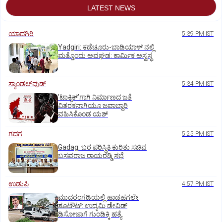
LATEST NEWS
ಯಾದಗಿರಿ
5:39 PM IST
Yadgiri: ಕಡೆಚೂರು-ಬಾಡಿಯಾಳ್ ನಲ್ಲಿ
ಮತ್ತೊಂದು ಅವಘಡ: ಕಾರ್ಮಿಕ ಅಸ್ವಸ್ಥ
ಸ್ಯಾಂಡಲ್‌ವುಡ್‌
5:34 PM IST
ʼಟಾಕ್ಸಿಕ್‌ʼಗಾಗಿ ನಿರ್ಮಾಣದ ಜತೆ
ವಿತರಕನಾಗಿಯೂ ಜವಾಬ್ದಾರಿ
ವಹಿಸಿಕೊಂಡ ಯಶ್
ಗದಗ
5:25 PM IST
Gadag: ಬರ ಪರಿಸ್ಥಿತಿ ಕುರಿತು ಸಚಿವ
ಬಸವರಾಜ ರಾಯರಡ್ಡಿ ಸಭೆ
ಉಡುಪಿ
4:57 PM IST
ಮುದರಂಗಡಿಯಲ್ಲಿ ಹಾಡಹಗಲೇ
ಶೂಟೌಟ್:‌ ಉದ್ಯಮಿ ಡೇವಿಡ್‌
ಡಿಸೋಜಾಗೆ ಗುಂಡಿಕ್ಕಿ ಹತ್ಯೆ