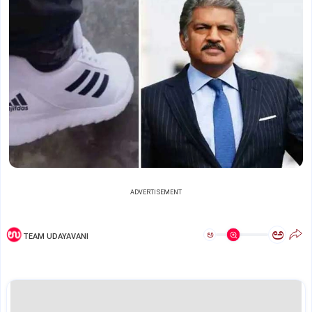
ADVERTISEMENT
ಅ
ಅ
TEAM UDAYAVANI