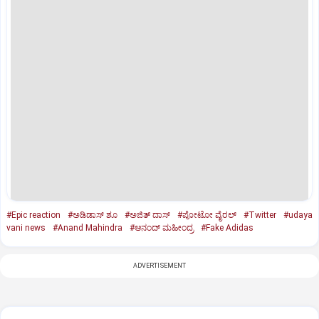
#Epic reaction
#ಅಡಿಡಾಸ್ ಶೂ
#ಅಜಿತ್ ದಾಸ್
#ಪೋಟೋ ವೈರಲ್
#Twitter
#udaya
vani news
#Anand Mahindra
#ಆನಂದ್‌ ಮಹೀಂದ್ರ
#Fake Adidas
ADVERTISEMENT