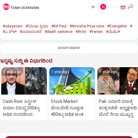
ಅ
ಅ
TEAM UDAYAVANI
#udayavani
#ನಿಮಿಷಾ ಪ್ರಿಯಾ
#KA Paul
#Nimisha Priya case
#Evangelist
#
ಕೆಎ ಪೌಲ್
#ಮರಣದಂಡನೆ
#death sentence
#ಕೇರಳ
#Yemen
#ಯೆಮೆನ್‌
ADVERTISEMENT
ಇನ್ನಷ್ಟು ಸುದ್ದಿ ಈ ವಿಭಾಗದಿಂದ
1 year ago
1 year ago
1 year ago
Cash Row: ಜಸ್ಟೀಸ್‌
Stock Market:
Pak: ಜರ್ದಾರಿ ವಜಾಕ್ಕೆ
ವರ್ಮಾ ವಿರುದ್ಧ 200ಕ್ಕೂ
ಷೇರುಪೇಟೆ ಸೂಚ್ಯಂಕ
ತಂತ್ರಗಾರಿಕೆ- ಅಧ್ಯಕ್ಷಗಾದಿ
ಅಧಿಕ ಸಂಸದರಿಂದ
400ಕ್ಕೂ ಅಧಿಕ ಅಂಕ
ಮೇಲೆ ಸೇನಾ ಮುಖ್ಯಸ್ಥ
ಮಹಾಭಿಯೋಗಕ್ಕೆ
ಜಿಗಿತ-ದಿನಾಂತ್ಯದ
ಮುನೀರ್ ಚಿತ್ತ!
ಕೋರಿಕೆ…
ವಹಿವಾಟು ಅಂತ್ಯ