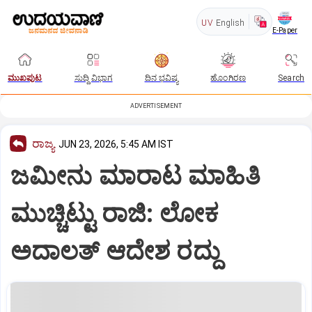
UV
English
E-Paper
ಮುಖಪುಟ
ಸುದ್ದಿ ವಿಭಾಗ
ದಿನ ಭವಿಷ್ಯ
ಹೊಂಗಿರಣ
Search
ADVERTISEMENT
ರಾಜ್ಯ
JUN 23, 2026, 5:45 AM IST
ಜಮೀನು ಮಾರಾಟ ಮಾಹಿತಿ
ಮುಚ್ಚಿಟ್ಟು ರಾಜಿ: ಲೋಕ
ಅದಾಲತ್‌ ಆದೇಶ ರದ್ದು