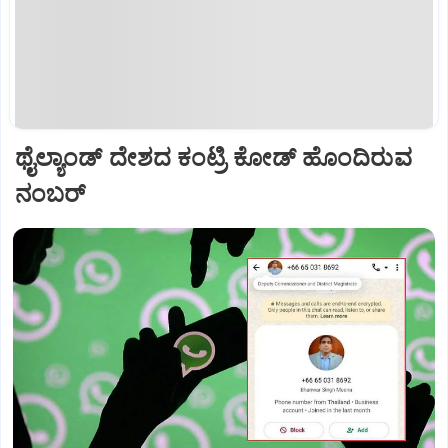
ಥೈಲ್ಯಾಂಡ್ ದೇಶದ ಕಂಟ್ರಿ ಕೋಡ್ ಹೊಂದಿರುವ
ನಂಬರ್‌