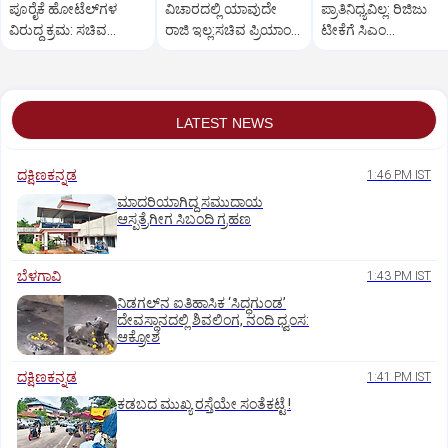
ಪೂರೈಕೆ ಹೋಟೆಲ್‌ಗಳ
ವಿಚಾರದಲ್ಲಿ ಯಾವುದೇ
ಪ್ರಾತಿನಿಧ್ಯವಿಲ್ಲ: ರಿಜಿಜು
ವಿರುದ್ಧ ಕ್ರಮ: ಸಚಿವ
ರಾಜಿ ಇಲ್ಲ:ಸಚಿವ ಪ್ರಿಯಾಂಕ್
ಟೀಕೆಗೆ ಸಿಎಂ
ಖಾದರ್
ಖರ್ಗೆ ಕಿಡಿ
ಡಿ.ಕೆ.ಶಿವಕುಮಾರ್
ತಿರುಗೇಟು
LATEST NEWS
ದಕ್ಷಿಣಕನ್ನಡ
1:46 PM IST
ಮಾದರಿಯಾಗಿದ್ದ ಸಮುದಾಯ
ಆಸ್ಪತ್ರೆಗೀಗ ಸಿಬಂದಿ ಗ್ರಹಣ
ಬೆಳಗಾವಿ
1:43 PM IST
ನಿಡಗಲ್‌ನ ಐತಿಹಾಸಿಕ ‘ಸಿದ್ಧಗುಂಡ’
ದೇವಸ್ಥಾನದಲ್ಲಿ ಶಿವಲಿಂಗ, ನಂದಿ ಧ್ವಂಸ:
ಆಕ್ರೋಶ
ದಕ್ಷಿಣಕನ್ನಡ
1:41 PM IST
ಕಡಬದ ಮುಖ್ಯ ರಸ್ತೆಯೇ ಸಂತೆಕಟ್ಟೆ !