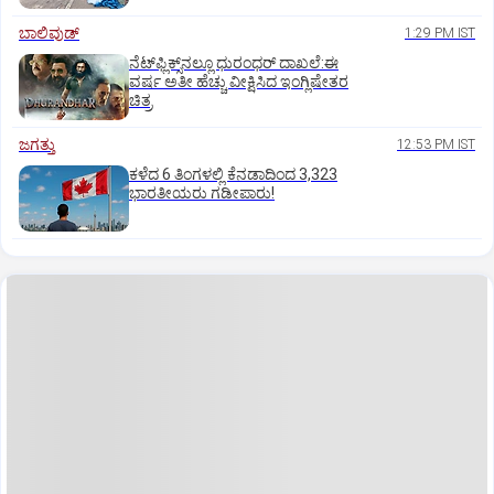
ಬಾಲಿವುಡ್‌
1:29 PM IST
ನೆಟ್‌ಫ್ಲಿಕ್ಸ್‌ನಲ್ಲೂ ಧುರಂಧರ್‌ ದಾಖಲೆ:ಈ
ವರ್ಷ ಅತೀ ಹೆಚ್ಚು ವೀಕ್ಷಿಸಿದ ಇಂಗ್ಲಿಷೇತರ
ಚಿತ್ರ
ಜಗತ್ತು
12:53 PM IST
ಕಳೆದ 6 ತಿಂಗಳಲ್ಲಿ ಕೆನಡಾದಿಂದ 3,323
ಭಾರತೀಯರು ಗಡೀಪಾರು!