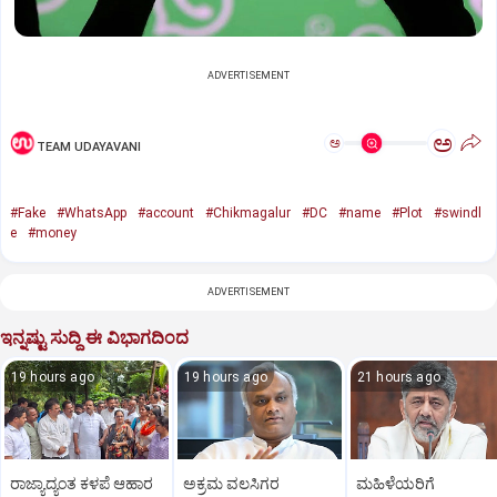
ADVERTISEMENT
ಅ
ಅ
TEAM UDAYAVANI
#Fake
#WhatsApp
#account
#Chikmagalur
#DC
#name
#Plot
#swindl
e
#money
ADVERTISEMENT
ಇನ್ನಷ್ಟು ಸುದ್ದಿ ಈ ವಿಭಾಗದಿಂದ
19 hours ago
19 hours ago
21 hours ago
ರಾಜ್ಯಾದ್ಯಂತ ಕಳಪೆ ಆಹಾರ
ಅಕ್ರಮ ವಲಸಿಗರ
ಮಹಿಳೆಯರಿಗೆ