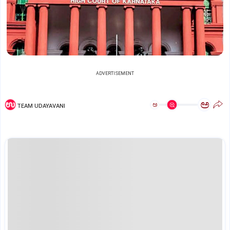
ADVERTISEMENT
ಅ
ಅ
TEAM UDAYAVANI