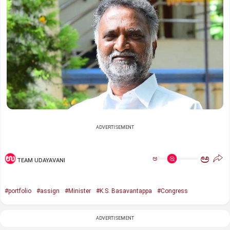
ADVERTISEMENT
ಅ
ಅ
TEAM UDAYAVANI
#portfolio
#assign
#Minister
#K.S. Basavantappa
#Congress
ADVERTISEMENT