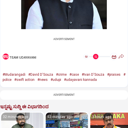
ADVERTISEMENT
ಅ
ಅ
TEAM UDAYAVANI
#Mudarangadi
#David D'Souza
#crime
#case
#Ivan D'Souza
#praises
#
police
#swift action
#news
#udupi
#udayavani kannada
ADVERTISEMENT
ಇನ್ನಷ್ಟು ಸುದ್ದಿ ಈ ವಿಭಾಗದಿಂದ
32 minutes ago
53 minutes ago
3 hours ago