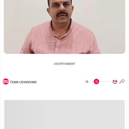
ADVERTISEMENT
ಅ
ಅ
TEAM UDAYAVANI