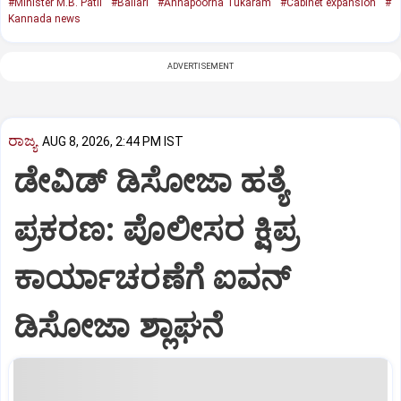
#Minister M.B. Patil
#Ballari
#Annapoorna Tukaram
#Cabinet expansion
#
Kannada news
ADVERTISEMENT
ರಾಜ್ಯ
AUG 8, 2026, 2:44 PM IST
ಡೇವಿಡ್ ಡಿಸೋಜಾ ಹತ್ಯೆ
ಪ್ರಕರಣ: ಪೊಲೀಸರ ಕ್ಷಿಪ್ರ
ಕಾರ್ಯಾಚರಣೆಗೆ ಐವನ್
ಡಿಸೋಜಾ ಶ್ಲಾಘನೆ