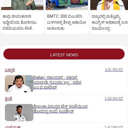
ತಾವು ಜೀವಂತವಾಗಿ
BMTC: 300 ಬಿಎಂಟಿಸಿ
ರಾಜ್ಯದಲ್ಲಿ ಮತ್ತೊಮ್ಮೆ
ಇದ್ದೇವೆಂದು ತೋರಿಸಲು
ಬಸ್‌ಗಳಲ್ಲಿ ಶೀಘ್ರ ಆಡಿಯೋ
ಕಾಂಗ್ರೆಸ್‌ ಅಧಿಕಾರಕ್ಕೆ ಬರಲ
ಬಿಜೆಪಿಯವರು ಟೀಕೆ
ಜಾಹೀರಾತು
ವಿಜಯೇಂದ್ರ
ಮಾಡುತ್ತಾರೆ: ಸಚಿವ ಸವದಿ
LATEST NEWS
ಬಳ್ಳಾರಿ
3:01 PM IST
Ballari: ಸರ್ಕಾರದಲ್ಲಿ - ಪಕ್ಷದಲ್ಲಿ
ಯಾವುದೇ ಗೊಂದಲ ಇಲ್ಲ..: ಸಚಿವ
ಎಂ.ಬಿ.ಪಾಟೀಲ್
ಕ್ರೀಡೆ
2:59 PM IST
ಶ್ರೀಲಂಕಾ ವಿರುದ್ಧದ ಟೆಸ್ಟ್ ಸರಣಿಯಿಂದ
ಹೊರಬಿದ್ದ ಸಾಯಿ ಸುದರ್ಶನ್
ಬಾಲಿವುಡ್‌
2:47 PM IST