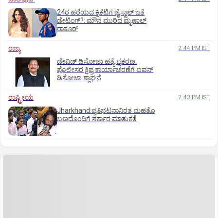
24ರ ಹರೆಯದ ಕ್ರಿಕೆಟಿಗ ಜೈಸ್ವಾಲ್‌ ಜತೆ
ಡೇಟಿಂಗ್?:‌ ಮೌನ ಮುರಿದ ಮೃಣಾಲ್‌
ಠಾಕೂರ್
ರಾಜ್ಯ
2:44 PM IST
ಡೇವಿಡ್ ಡಿಸೋಜಾ ಹತ್ಯೆ ಪ್ರಕರಣ:
ಪೊಲೀಸರ ಕ್ಷಿಪ್ರ ಕಾರ್ಯಾಚರಣೆಗೆ ಐವನ್
ಡಿಸೋಜಾ ಶ್ಲಾಘನೆ
ರಾಷ್ಟ್ರೀಯ
2:43 PM IST
Jharkhand:ಪ್ರತಿಭಟನಾನಿರತ ಮಹತೊ
ಬಣದೊಂದಿಗೆ ಸರ್ಕಾರ ಮಾತುಕತೆ