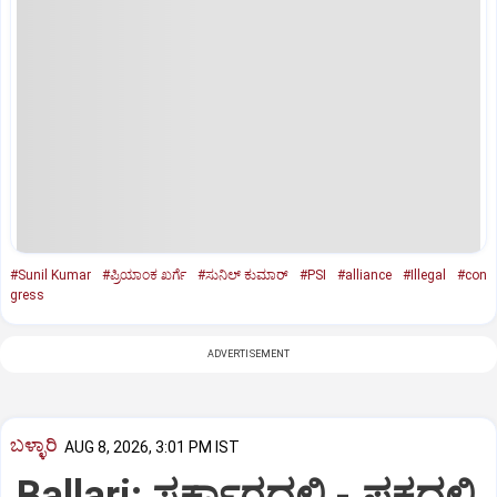
#Sunil Kumar
#ಪ್ರಿಯಾಂಕ ಖರ್ಗೆ
#ಸುನಿಲ್‌ ಕುಮಾರ್‌
#PSI
#alliance
#Illegal
#con
gress
ADVERTISEMENT
ಬಳ್ಳಾರಿ
AUG 8, 2026, 3:01 PM IST
Ballari: ಸರ್ಕಾರದಲ್ಲಿ - ಪಕ್ಷದಲ್ಲಿ