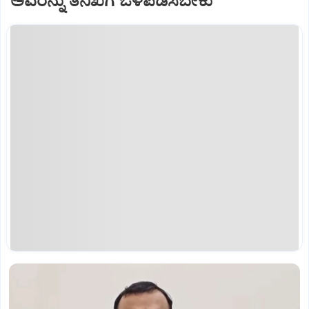
ಅವರನ್ನು ತನಿಖೆಗೆ ಒಳಪಡಿಸಬೇಕು