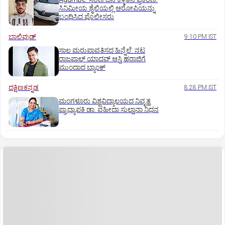
ಸಿನಿಮೀಯ ಶೈಲಿಯಲ್ಲಿ ಆರೋಪಿಯನ್ನು
ಬಂಧಿಸಿದ ಪೊಲೀಸರು
ಬಾಲಿವುಡ್‌
9:10 PM IST
ಸಾಲ ಮರುಪಾವತಿಸದ ಹಿನ್ನೆಲೆ: ನಟ
ರಾಜಪಾಲ್ ಯಾದವ್‌ ಆಸ್ತಿ ಹರಾಜಿಗೆ
ಮುಂದಾದ ಬ್ಯಾಂಕ್
ದಕ್ಷಿಣಕನ್ನಡ
8:28 PM IST
ಮಂಗಳೂರು ವಿಶ್ವವಿದ್ಯಾಲಯದ ನಿವೃತ್ತ
ಪ್ರಾಧ್ಯಾಪಕಿ ಡಾ. ವಹೀದಾ ಸುಲ್ತಾನಾ ನಿಧನ