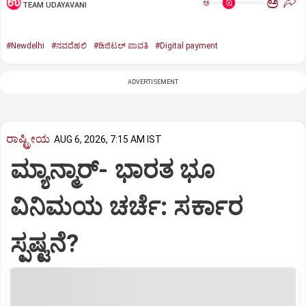
ಅ
ಅ
TEAM UDAYAVANI
#Newdelhi
#ನವದೆಹಲಿ
#ಡಿಜಿಟಲ್ ಪಾವತಿ
#Digital payment
ADVERTISEMENT
ರಾಷ್ಟ್ರೀಯ
AUG 6, 2026, 7:15 AM IST
ಮ್ಯಾನ್ಮಾರ್- ಭಾರತ ಭೂ
ವಿನಿಮಯ ಚರ್ಚೆ: ಸರ್ಕಾರ
ಸ್ಪಷ್ಟನೆ?