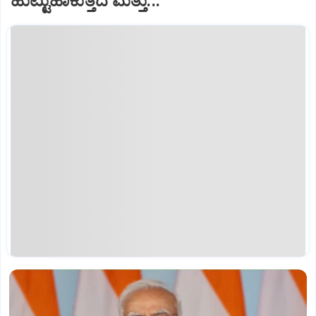
ಹುಟ್ಟುಹಾಕುತ್ತದೆ ಮತ್ತು...