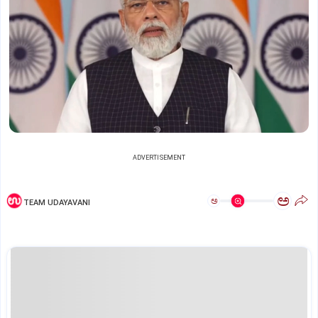
ADVERTISEMENT
ಅ
ಅ
TEAM UDAYAVANI