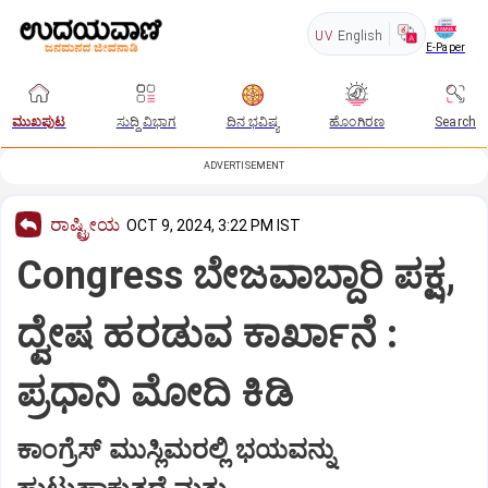
UV
English
E-Paper
ಮುಖಪುಟ
ಸುದ್ದಿ ವಿಭಾಗ
ದಿನ ಭವಿಷ್ಯ
ಹೊಂಗಿರಣ
Search
ADVERTISEMENT
ರಾಷ್ಟ್ರೀಯ
OCT 9, 2024, 3:22 PM IST
Congress ಬೇಜವಾಬ್ದಾರಿ ಪಕ್ಷ,
ದ್ವೇಷ ಹರಡುವ ಕಾರ್ಖಾನೆ :
ಪ್ರಧಾನಿ ಮೋದಿ ಕಿಡಿ
ಕಾಂಗ್ರೆಸ್ ಮುಸ್ಲಿಮರಲ್ಲಿ ಭಯವನ್ನು