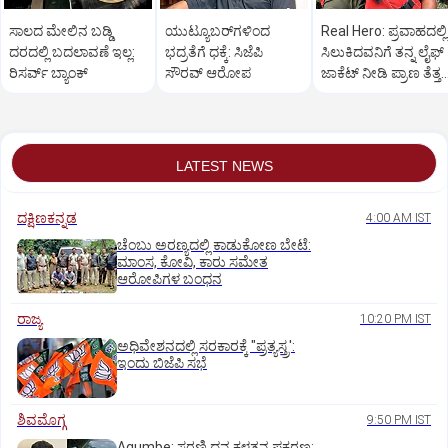
ಸಾಲದ ಮೇಲಿನ ಬಡ್ಡಿ
ಯುಟ್ಯೂಬರ್‌ಗಳಿಂದ
Real Hero: ಪ್ರವಾಹದಲ್ಲಿ
ದರದಲ್ಲಿ ಬದಲಾವಣೆ ಇಲ್ಲ:
ಭದ್ರತೆಗೆ ಧಕ್ಕೆ: ಸಿಜೆಪಿ
ಸಿಲುಕಿದವನಿಗೆ ತನ್ನ ಲೈಫ್
ರಿಸರ್ವ್‌ ಬ್ಯಾಂಕ್‌
ಸೌರವ್‌ ಆರೋಪ
ಜಾಕೆಟ್ ನೀಡಿ ಪ್ರಾಣ ತೆತ್ತ
ವ್ಯಕ್ತಿ!
LATEST NEWS
ದಕ್ಷಿಣಕನ್ನಡ
4:00 AM IST
ಚೆಂಬು ಅರಣ್ಯದಲ್ಲಿ ಕಾಡುಕೋಣ ಬೇಟೆ:
ಮಾಂಸ, ಕೋವಿ, ಕಾರು ಸಮೇತ
ಆರೋಪಿಗಳ ಬಂಧನ
ರಾಜ್ಯ
10:20 PM IST
ಅಧಿವೇಶನದಲ್ಲಿ ಸರಕಾರಕ್ಕೆ "ಪ್ರತ್ಯಸ್ತ್ರ':
ಇಂದು ಬಿಜೆಪಿ ಸಭೆ
ಶಿವಮೊಗ್ಗ
9:50 PM IST
Agumbe: ಸರಣಿ ದನ ಕಳ್ಳತನ ಪ್ರಕರಣ: