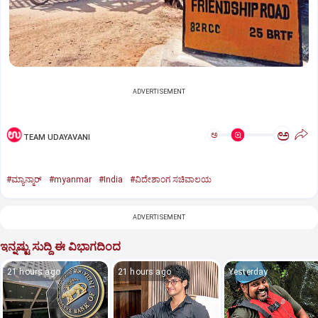
ADVERTISEMENT
ಅ
ಅ
TEAM UDAYAVANI
#ಮ್ಯಾನ್ಮಾರ್‌
#myanmar
#India
#ವಿದೇಶಾಂಗ ಸಚಿವಾಲಯ
ADVERTISEMENT
ಇನ್ನಷ್ಟು ಸುದ್ದಿ ಈ ವಿಭಾಗದಿಂದ
21 hours ago
21 hours ago
Yesterday