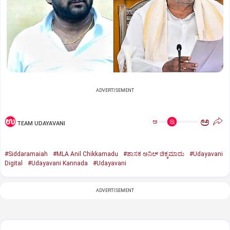
ADVERTISEMENT
ಅ
ಅ
TEAM UDAYAVANI
#Siddaramaiah
#MLA Anil Chikkamadu
#ಶಾಸಕ ಅನಿಲ್ ಚಿಕ್ಕಮಾದು‌
#Udayavani
Digital
#Udayavani Kannada
#Udayavani
ADVERTISEMENT