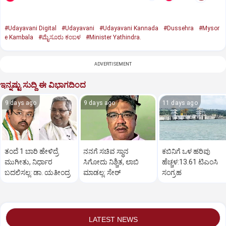
#Udayavani Digital
#Udayavani
#Udayavani Kannada
#Dussehra
#Mysor
e Kambala
#ಮೈಸೂರು ಕಂಬಳ
#Minister Yathindra.
ADVERTISEMENT
ಇನ್ನಷ್ಟು ಸುದ್ದಿ ಈ ವಿಭಾಗದಿಂದ
9 days ago
9 days ago
11 days ago
ತಂದೆ 1 ಬಾರಿ ಹೇಳಿದ್ರೆ
ನನಗೆ ಸಚಿವ ಸ್ಥಾನ
ಕಬಿನಿಗೆ ಒಳ ಹರಿವು
ಮುಗೀತು, ನಿರ್ಧಾರ
ಸಿಗೋದು ನಿಶ್ಚಿತ, ಲಾಬಿ
ಹೆಚ್ಚಳ:13.61 ಟಿಎಂಸಿ
ಬದಲಿಸಲ್ಲ: ಡಾ. ಯತೀಂದ್ರ
ಮಾಡಲ್ಲ: ಸೇಠ್‌
ಸಂಗ್ರಹ
LATEST NEWS