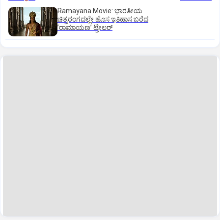
Ramayana Movie: ಭಾರತೀಯ
ಚಿತ್ರರಂಗದಲ್ಲೇ ಹೊಸ ಇತಿಹಾಸ ಬರೆದ
ʼರಾಮಾಯಣʼ ಟ್ರೇಲರ್