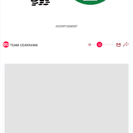
ADVERTISEMENT
ಅ
ಅ
TEAM UDAYAVANI