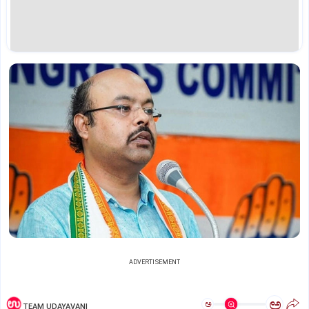
ADVERTISEMENT
ಅ
ಅ
TEAM UDAYAVANI