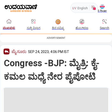
UV
English
E-Paper
ಮುಖಪುಟ
ಸುದ್ದಿ ವಿಭಾಗ
ದಿನ ಭವಿಷ್ಯ
ಹೊಂಗಿರಣ
Search
ADVERTISEMENT
ಮೈಸೂರು
SEP 24, 2023, 4:06 PM IST
Congress -BJP: ಮೈತ್ರಿ: ಕೈ-
ಕಮಲ ಮಧ್ಯೆ ನೇರ ಪೈಪೋಟಿ