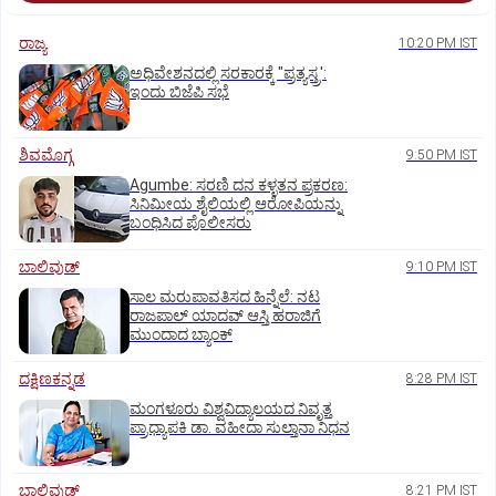
ರಾಜ್ಯ
10:20 PM IST
ಅಧಿವೇಶನದಲ್ಲಿ ಸರಕಾರಕ್ಕೆ "ಪ್ರತ್ಯಸ್ತ್ರ':
ಇಂದು ಬಿಜೆಪಿ ಸಭೆ
ಶಿವಮೊಗ್ಗ
9:50 PM IST
Agumbe: ಸರಣಿ ದನ ಕಳ್ಳತನ ಪ್ರಕರಣ:
ಸಿನಿಮೀಯ ಶೈಲಿಯಲ್ಲಿ ಆರೋಪಿಯನ್ನು
ಬಂಧಿಸಿದ ಪೊಲೀಸರು
ಬಾಲಿವುಡ್‌
9:10 PM IST
ಸಾಲ ಮರುಪಾವತಿಸದ ಹಿನ್ನೆಲೆ: ನಟ
ರಾಜಪಾಲ್ ಯಾದವ್‌ ಆಸ್ತಿ ಹರಾಜಿಗೆ
ಮುಂದಾದ ಬ್ಯಾಂಕ್
ದಕ್ಷಿಣಕನ್ನಡ
8:28 PM IST
ಮಂಗಳೂರು ವಿಶ್ವವಿದ್ಯಾಲಯದ ನಿವೃತ್ತ
ಪ್ರಾಧ್ಯಾಪಕಿ ಡಾ. ವಹೀದಾ ಸುಲ್ತಾನಾ ನಿಧನ
ಬಾಲಿವುಡ್‌
8:21 PM IST