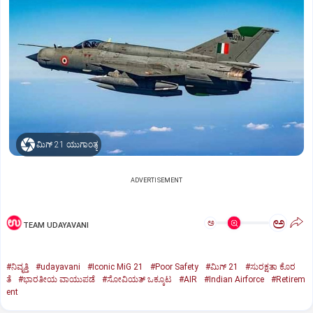
ಮಿಗ್‌ 21 ಯುಗಾಂತ್ಯ
ADVERTISEMENT
ಅ
ಅ
TEAM UDAYAVANI
#ನಿವೃತ್ತಿ
#udayavani
#Iconic MiG 21
#Poor Safety
#ಮಿಗ್‌ 21
#ಸುರಕ್ಷತಾ ಕೊರ
ತೆ
#ಭಾರತೀಯ ವಾಯುಪಡೆ
#ಸೋವಿಯತ್‌ ಒಕ್ಕೂಟ
#AIR
#Indian Airforce
#Retirem
ent