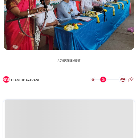
ADVERTISEMENT
ಅ
ಅ
TEAM UDAYAVANI