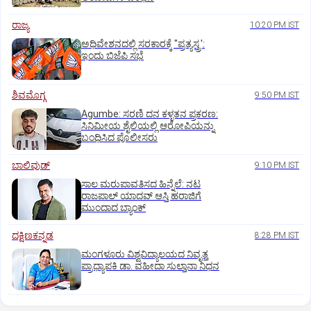
ರಾಜ್ಯ
10:20 PM IST
ಅಧಿವೇಶನದಲ್ಲಿ ಸರಕಾರಕ್ಕೆ "ಪ್ರತ್ಯಸ್ತ್ರ':
ಇಂದು ಬಿಜೆಪಿ ಸಭೆ
ಶಿವಮೊಗ್ಗ
9:50 PM IST
Agumbe: ಸರಣಿ ದನ ಕಳ್ಳತನ ಪ್ರಕರಣ:
ಸಿನಿಮೀಯ ಶೈಲಿಯಲ್ಲಿ ಆರೋಪಿಯನ್ನು
ಬಂಧಿಸಿದ ಪೊಲೀಸರು
ಬಾಲಿವುಡ್‌
9:10 PM IST
ಸಾಲ ಮರುಪಾವತಿಸದ ಹಿನ್ನೆಲೆ: ನಟ
ರಾಜಪಾಲ್ ಯಾದವ್‌ ಆಸ್ತಿ ಹರಾಜಿಗೆ
ಮುಂದಾದ ಬ್ಯಾಂಕ್
ದಕ್ಷಿಣಕನ್ನಡ
8:28 PM IST
ಮಂಗಳೂರು ವಿಶ್ವವಿದ್ಯಾಲಯದ ನಿವೃತ್ತ
ಪ್ರಾಧ್ಯಾಪಕಿ ಡಾ. ವಹೀದಾ ಸುಲ್ತಾನಾ ನಿಧನ