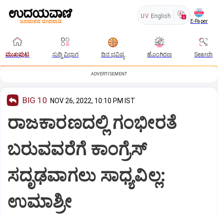
UV
English
E-Paper
ಮುಖಪುಟ
ಸುದ್ದಿ ವಿಭಾಗ
ದಿನ ಭವಿಷ್ಯ
ಹೊಂಗಿರಣ
Search
ADVERTISEMENT
BIG 10
NOV 26, 2022, 10:10 PM IST
ರಾಜಕಾರಣದಲ್ಲಿ ಗಂಭೀರತೆ
ಬರುವವರೆಗೆ ಕಾಂಗ್ರೆಸ್
ಸದೃಢವಾಗಲು ಸಾಧ್ಯವಿಲ್ಲ:
ಉಮಾಶ್ರೀ