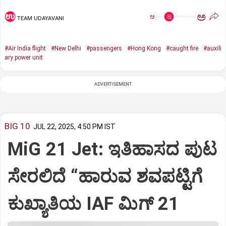
ಅ
ಅ
TEAM UDAYAVANI
#Air India flight
#New Delhi
#passengers
#Hong Kong
#caught fire
#auxili
ary power unit
ADVERTISEMENT
BIG 10
JUL 22, 2025, 4:50 PM IST
MiG 21 Jet: ಇತಿಹಾಸದ ಪುಟ
ಸೇರಲಿದೆ “ಹಾರುವ ಶವಪಟ್ಟಿಗೆ
ಕುಖ್ಯಾತಿಯ IAF ಮಿಗ್‌ 21