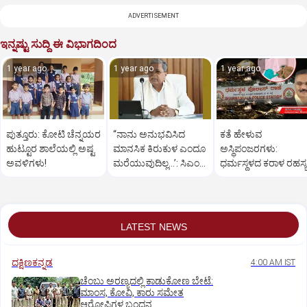
ADVERTISEMENT
ಇನ್ನಷ್ಟು ಸುದ್ದಿ ಈ ವಿಭಾಗದಿಂದ
1 year ago
1 year ago
1 year ago
ಪುತ್ತೂರು: ಕೋಟಿ ಚೆನ್ನಯರ
“ನಾನು ಅನುಭವಿಸಿದ
ಕತೆ ಹೇಳುವ
ಹುಟ್ಟೂರ ಶಾಲೆಯಲ್ಲಿ ಅಷ್ಟ
ಮಾನಸಿಕ ಕಿರುಕುಳ ಎಂದೂ
ಅಸ್ಥಿಪಂಜರಗಳು:
ಅವಳಿಗಳು!
ಮರೆಯುವುದಿಲ್ಲ…’: ಸಿಎಂ
ಧರ್ಮಸ್ಥಳದ‌ ಕರಾಳ ರಹಸ್ಯ
ಸಿದ್ದರಾಮಯ್ಯ
ತೆರೆದಿಡಲಿದೆಯೇ ಡಿಎನ್
ಪರೀಕ್ಷೆ?
LATEST NEWS
ದಕ್ಷಿಣಕನ್ನಡ
4:00 AM IST
ಚೆಂಬು ಅರಣ್ಯದಲ್ಲಿ ಕಾಡುಕೋಣ ಬೇಟೆ:
ಮಾಂಸ, ಕೋವಿ, ಕಾರು ಸಮೇತ
ಆರೋಪಿಗಳ ಬಂಧನ