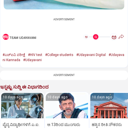
ADVERTISEMENT
ಅ
ಅ
TEAM UDAYAVANI
#ಎಚ್‌ಐವಿ ಪರೀಕ್ಷೆ
#HIV test
#College students
#Udayavani Digital
#Udayava
ni Kannada
#Udayavani
ADVERTISEMENT
ಇನ್ನಷ್ಟು ಸುದ್ದಿ ಈ ವಿಭಾಗದಿಂದ
10 days ago
10 days ago
10 days ago
ವೈದ್ಯ ವಿದ್ಯಾರ್ಥಿಗಳಿಗೆ ಎ.ಐ.
ಆ.13ರಿಂದ ಮುಂಗಾರು
ಹಕ್ಕಿನ ರೀತಿ ನೌಕರರು