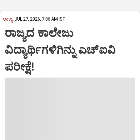
ರಾಜ್ಯ
JUL 27, 2026, 7:06 AM IST
ರಾಜ್ಯದ ಕಾಲೇಜು
ವಿದ್ಯಾರ್ಥಿಗಳಿಗಿನ್ನು ಎಚ್‌ಐವಿ
ಪರೀಕ್ಷೆ!