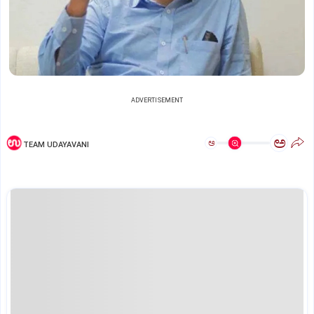
ADVERTISEMENT
ಅ
ಅ
TEAM UDAYAVANI