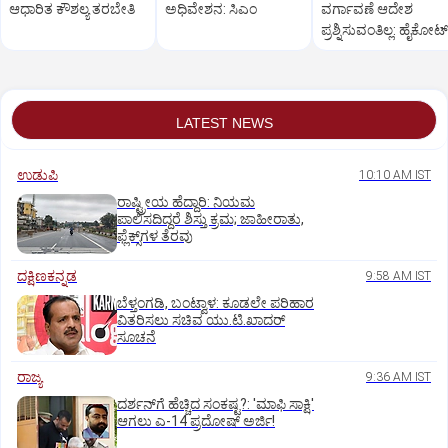
ಆಧಾರಿತ ಕೌಶಲ್ಯ ತರಬೇತಿ
ಅಧಿವೇಶನ: ಸಿಎಂ
ವರ್ಗಾವಣೆ ಆದೇಶ
ಪ್ರಶ್ನಿಸುವಂತಿಲ್ಲ: ಹೈಕೋರ್
LATEST NEWS
ಉಡುಪಿ
10:10 AM IST
ರಾಷ್ಟ್ರೀಯ ಹೆದ್ದಾರಿ: ನಿಯಮ
ಪಾಲಿಸದಿದ್ದರೆ ಶಿಸ್ತು ಕ್ರಮ; ಜಾಹೀರಾತು,
ಫ್ಲೆಕ್ಸ್‌ಗಳ ತೆರವು
ದಕ್ಷಿಣಕನ್ನಡ
9:58 AM IST
ಬೆಳ್ತಂಗಡಿ, ಬಂಟ್ವಾಳ: ಕೂಡಲೇ ಪರಿಹಾರ
ವಿತರಿಸಲು ಸಚಿವ ಯು.ಟಿ.ಖಾದರ್‌
ಸೂಚನೆ
ರಾಜ್ಯ
9:36 AM IST
ದರ್ಶನ್‌ಗೆ ಹೆಚ್ಚಿದ ಸಂಕಷ್ಟ?: 'ಮಾಫಿ ಸಾಕ್ಷಿ'
ಆಗಲು ಎ-14 ಪ್ರದೋಷ್ ಅರ್ಜಿ!