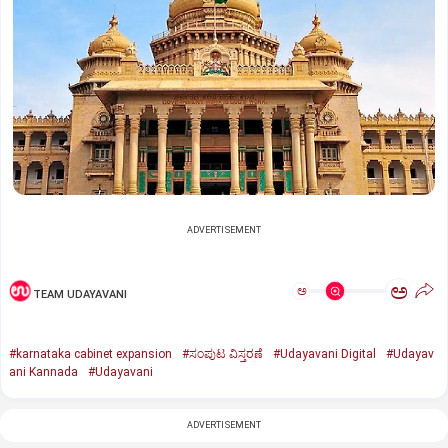
ADVERTISEMENT
ಅ
ಅ
TEAM UDAYAVANI
#karnataka cabinet expansion
#ಸಂಪುಟ ವಿಸ್ತರಣೆ
#Udayavani Digital
#Udayav
ani Kannada
#Udayavani
ADVERTISEMENT