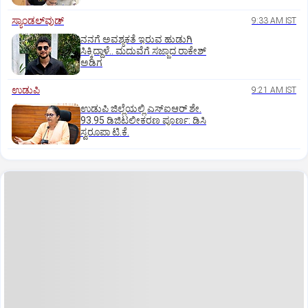
ಸ್ಯಾಂಡಲ್‌ವುಡ್‌
9:33 AM IST
ನನಗೆ ಅವಶ್ಯಕತೆ ಇರುವ ಹುಡುಗಿ
ಸಿಕ್ಕಿದ್ದಾಳೆ.. ಮದುವೆಗೆ ಸಜ್ಜಾದ ರಾಕೇಶ್
ಅಡಿಗ
ಉಡುಪಿ
9:21 AM IST
ಉಡುಪಿ ಜಿಲ್ಲೆಯಲ್ಲಿ ಎಸ್‌ಐಆರ್‌ ಶೇ.
93.95 ಡಿಜಿಟಲೀಕರಣ ಪೂರ್ಣ: ಡಿಸಿ
ಸ್ವರೂಪಾ ಟಿ.ಕೆ.