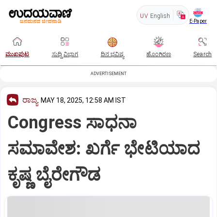
UV
English
E-Paper
ಮುಖಪುಟ
ಸುದ್ದಿ ವಿಭಾಗ
ದಿನ ಭವಿಷ್ಯ
ಹೊಂಗಿರಣ
Search
ADVERTISEMENT
ರಾಜ್ಯ
MAY 18, 2025, 12:58 AM IST
Congress ಸಾಧನಾ
ಸಮಾವೇಶ: ಖರ್ಗೆ ಭೇಟಿಯಾದ
ಕೃಷ್ಣ ಬೈರೇಗೌಡ