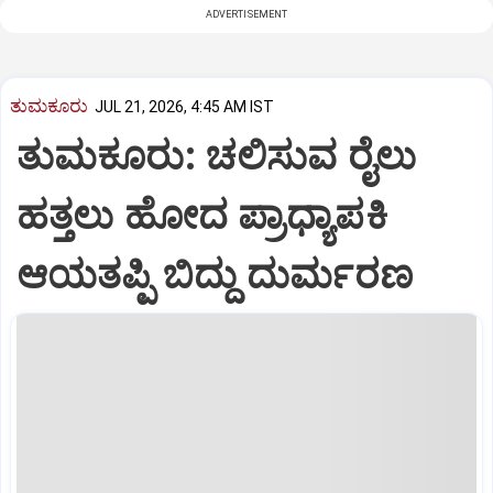
ADVERTISEMENT
ತುಮಕೂರು
JUL 21, 2026, 4:45 AM IST
ತುಮಕೂರು: ಚಲಿಸುವ ರೈಲು
ಹತ್ತಲು ಹೋದ ಪ್ರಾಧ್ಯಾಪಕಿ
ಆಯತಪ್ಪಿ ಬಿದ್ದು ದುರ್ಮರಣ