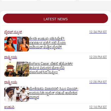
ವಿದ್ಯಾರ್ಥಿ ಸಾವು
LATEST NEWS
ವೈರಲ್ ನ್ಯೂಸ್
12:34 PM IST
ಕೇಸರಿ ಉಡುಪು ಧರಿಸಿದ್ದೇಕೆ?:
ಪತ್ರಕರ್ತನ ಪ್ರಶ್ನೆಗೆ ನಟಿ ಪ್ರಿಯಾ
ವಾರಿಯರ್ ಉತ್ತರ ವೈರಲ್!
ರಾಷ್ಟ್ರೀಯ
12:29 PM IST
Bofors Case: ದೆಹಲಿ ಹೈಕೋರ್ಟ್‌
ತೀರ್ಪಿನ ವಿರುದ್ಧದ ಮೇಲ್ಮನವಿ
ವಜಾಗೊಳಿಸಿದ ಸುಪ್ರೀಂ
ರಾಷ್ಟ್ರೀಯ
12:28 PM IST
ಮೇಕೆದಾಟು ವಿಚಾರದಲ್ಲಿ ಸಿಎಂ ವಿಜಯ್-
ಉದಯನಿಧಿ ಸ್ಟಾಲಿನ್ ನಡುವೆ ಕಾವೇರಿದ
ವಾಗ್ವಾದ
ಉಡುಪಿ
12:14 PM IST