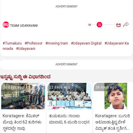
ADVERTISEMENT
ಅ
ಅ
TEAM UDAYAVANI
#Tumakuru
#Professor
#moving train
#Udayavani Digital
#Udayavani Ka
nnada
#Udayavani
ADVERTISEMENT
ಇನ್ನಷ್ಟು ಸುದ್ದಿ ಈ ವಿಭಾಗದಿಂದ
20 days ago
22 days ago
26 days ago
Koratagere: ಕೆಮಿಕಲ್
ತುಮಕೂರು: ಗಾಂಜಾ
Koratagere: ಬುಗುರಿ
ಮೇವು ತಿಂದ 62 ಕುರಿಗಳು
ಮಾರಾಟ; 6 ಮಂದಿ ಬಂಧನ
ಆಟವಾಡುತ್ತಿದ್ದ ವೇಳೆ
ಸ್ಥಳದಲ್ಲೇ ಸಾವು
ವಿದ್ಯುತ್ ತಂತಿ ಸ್ಪರ್ಶಿಸಿ