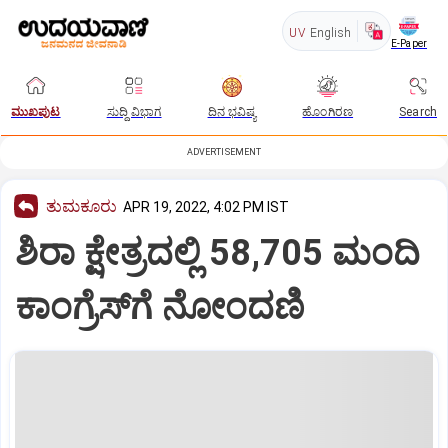
UV
English
E-Paper
ಮುಖಪುಟ
ಸುದ್ದಿ ವಿಭಾಗ
ದಿನ ಭವಿಷ್ಯ
ಹೊಂಗಿರಣ
Search
ADVERTISEMENT
ತುಮಕೂರು
APR 19, 2022, 4:02 PM IST
ಶಿರಾ ಕ್ಷೇತ್ರದಲ್ಲಿ 58,705 ಮಂದಿ
ಕಾಂಗ್ರೆಸ್‌ಗೆ ನೋಂದಣಿ