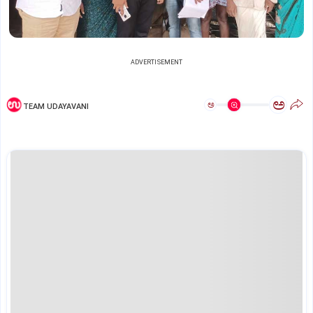
ADVERTISEMENT
ಅ
ಅ
TEAM UDAYAVANI