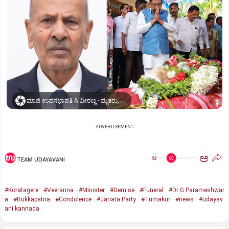
ಮಾಜಿ ಉಪಸಭಾಪತಿ ಸಿ.ವೀರಣ್ಣ - ಮೃತರು, ಅಂತಿಮ ನಮನ ಪಡೆದ ಉಪಮುಖ್ಯಮಂತ್ರಿ, ಕ್ಷೇತ್ರದ ಶಾಸಕ ಡಾ.ಜಿ. ಪರಮೇಶ್ವರ್
ADVERTISEMENT
ಅ
ಅ
TEAM UDAYAVANI
#Koratagere
#Veeranna
#Minister
#Demise
#Funeral
#Dr G Parameshwar
a
#Bukkapatna
#Condolence
#Janata Party
#Tumakur
#news
#udayav
ani kannada