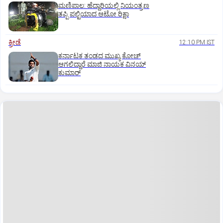
ಮಣಿಪಾಲ: ಹೆದ್ದಾರಿಯಲ್ಲಿ ನಿಯಂತ್ರಣ
ತಪ್ಪಿ ಪಲ್ಟಿಯಾದ ಆಟೋ ರಿಕ್ಷಾ
ಕ್ರೀಡೆ
12:10 PM IST
ಕರ್ನಾಟಕ ತಂಡದ ಮುಖ್ಯ ಕೋಚ್‌
ಆಗಲಿದ್ದಾರೆ ಮಾಜಿ ನಾಯಕ ವಿನಯ್‌
ಕುಮಾರ್