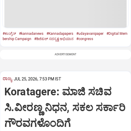
#ಕಾಂಗ್ರೆಸ್‌
#kannadanews
#Kannadapapers
#udayavanipaper
#Digital Mem
bership Campaign
#ಡಿಜಿಟಲ್‌ ಸದಸ್ಯತ್ವ ಅಭಿಯಾನ
#congress
ADVERTISEMENT
ರಾಜ್ಯ
JUL 25, 2026, 7:53 PM IST
Koratagere: ಮಾಜಿ ಸಚಿವ
ಸಿ.ವೀರಣ್ಣ ನಿಧನ, ಸಕಲ ಸರ್ಕಾರಿ
ಗೌರವಗಳೊಂದಿಗೆ