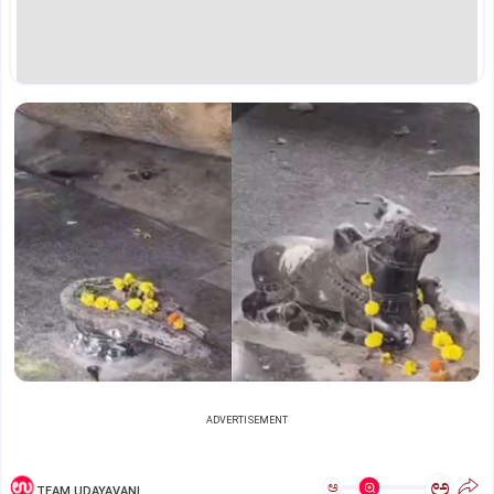
ADVERTISEMENT
ಅ
ಅ
TEAM UDAYAVANI