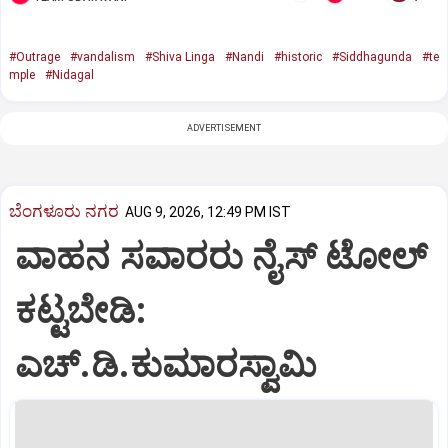
#Outrage
#vandalism
#Shiva Linga
#Nandi
#historic
#Siddhagunda
#te
mple
#Nidagal
ADVERTISEMENT
ಬೆಂಗಳೂರು ನಗರ
AUG 9, 2026, 12:49 PM IST
ವಾಹನ ಸವಾರರು ನೈಸ್‌ ಟೋಲ್‌
ಕಟ್ಟಬೇಡಿ:
ಎಚ್‌.ಡಿ.ಕುಮಾರಸ್ವಾಮಿ