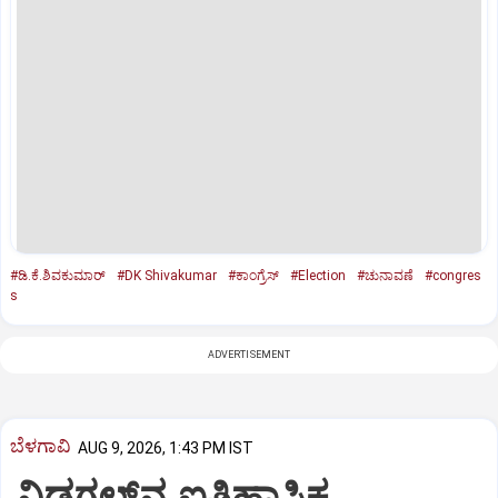
#ಡಿ.ಕೆ.ಶಿವಕುಮಾರ್‌
#DK Shivakumar
#ಕಾಂಗ್ರೆಸ್‌
#Election
#ಚುನಾವಣೆ
#congres
s
ADVERTISEMENT
ಬೆಳಗಾವಿ
AUG 9, 2026, 1:43 PM IST
ನಿಡಗಲ್‌ನ ಐತಿಹಾಸಿಕ