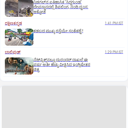
ನಿಡಗಲ್‌ನ ಐತಿಹಾಸಿಕ ‘ಸಿದ್ಧಗುಂಡ’
ದೇವಸ್ಥಾನದಲ್ಲಿ ಶಿವಲಿಂಗ, ನಂದಿ ಧ್ವಂಸ:
ಆಕ್ರೋಶ
ದಕ್ಷಿಣಕನ್ನಡ
1:41 PM IST
ಕಡಬದ ಮುಖ್ಯ ರಸ್ತೆಯೇ ಸಂತೆಕಟ್ಟೆ !
ಬಾಲಿವುಡ್‌
1:29 PM IST
ನೆಟ್‌ಫ್ಲಿಕ್ಸ್‌ನಲ್ಲೂ ಧುರಂಧರ್‌ ದಾಖಲೆ:ಈ
ವರ್ಷ ಅತೀ ಹೆಚ್ಚು ವೀಕ್ಷಿಸಿದ ಇಂಗ್ಲಿಷೇತರ
ಚಿತ್ರ