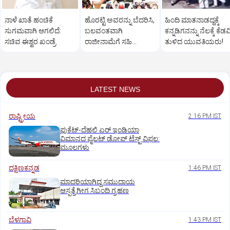
ನಾಳೆ ಖಾತೆ ಹಂಚಿಕೆ
ಹೊರಟ್ಟಿ ಅವರನ್ನು ಬೆದರಿಸಿ,
ಹಿಂದಿ ಮಾತನಾಡದ್ದಕ್ಕೆ
ಸುಗಮವಾಗಿ ಆಗಲಿದೆ:
ಬಲವಂತವಾಗಿ
ಕನ್ನಡಿಗನನ್ನು ನೆಲಕ್ಕೆ ಕೆಡವ
ಸಚಿವ ಈಶ್ವರ ಖಂಡ್ರೆ
ರಾಜೀನಾಮೆಗೆ ಸಹಿ
ತುಳಿದ ಯುವತಿಯರು!
ಪಡೆದುಕೊಂಡಿದ್ದಾರೆ:
ರಾಮುಲು ಆರೋಪ
LATEST NEWS
ರಾಷ್ಟ್ರೀಯ
2:16 PM IST
ಫುಕೆಟ್‌-ದೆಹಲಿ ಏರ್‌ ಇಂಡಿಯಾ
ವಿಮಾನದ ಪೈಲಟ್‌ ಡೋಪ್‌ ಟೆಸ್ಟ್‌ ವಿಫಲ:
ಮೂಲಗಳು
ದಕ್ಷಿಣಕನ್ನಡ
1:46 PM IST
ಮಾದರಿಯಾಗಿದ್ದ ಸಮುದಾಯ
ಆಸ್ಪತ್ರೆಗೀಗ ಸಿಬಂದಿ ಗ್ರಹಣ
ಬೆಳಗಾವಿ
1:43 PM IST