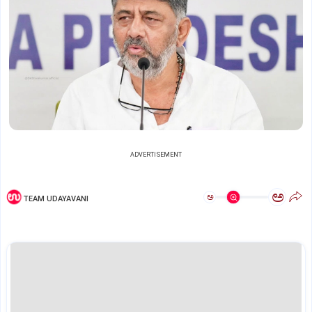
ADVERTISEMENT
ಅ
ಅ
TEAM UDAYAVANI