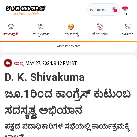
UV
English
E-Paper
ಮುಖಪುಟ
ಸುದ್ದಿ ವಿಭಾಗ
ದಿನ ಭವಿಷ್ಯ
ಹೊಂಗಿರಣ
Search
ADVERTISEMENT
ರಾಜ್ಯ
MAY 27, 2024, 9:12 PM IST
D. K. Shivakuma
ಜೂ.1ರಿಂದ ಕಾಂಗ್ರೆಸ್‌ ಕುಟುಂಬ
ಸದಸ್ಯತ್ವ ಅಭಿಯಾನ
ಪಕ್ಷದ ಪದಾಧಿಕಾರಿಗಳ ಸಭೆಯಲ್ಲಿ ಕಾರ್ಯಕ್ರಮಕ್ಕೆ