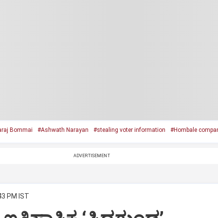
araj Bommai
#Ashwath Narayan
#stealing voter information
#Hombale compa
ADVERTISEMENT
:43 PM IST