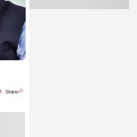
ಅ
Share