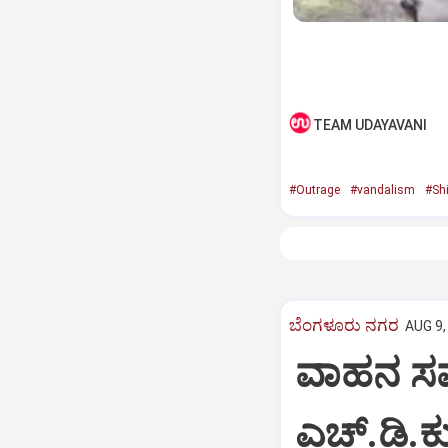
TEAM UDAYAVANI
#Outrage
#vandalism
#Shi
ಬೆಂಗಳೂರು ನಗರ
AUG 9,
ವಾಹನ ಸವಾ
ಎಚ್‌.ಡಿ.