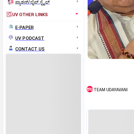
ಫ್ಯಾಶನ್/ಲೈಫ್‌ ಸ್ಟೈಲ್
UV OTHER LINKS
E-PAPER
UV PODCAST
CONTACT US
TEAM UDAYAVANI