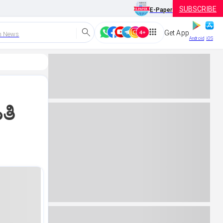
SUBSCRIBE
E-Paper
Get App
h News
Android
iOS
ತಿ