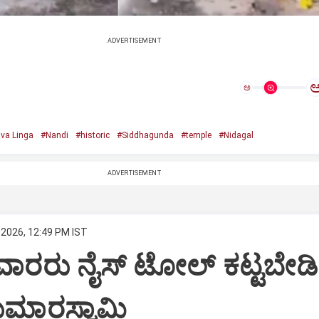
ADVERTISEMENT
ಅ
va Linga
#Nandi
#historic
#Siddhagunda
#temple
#Nidagal
ADVERTISEMENT
 2026, 12:49 PM IST
ರರು ನೈಸ್‌ ಟೋಲ್‌ ಕಟ್ಟಬೇಡಿ
ಕುಮಾರಸ್ವಾಮಿ