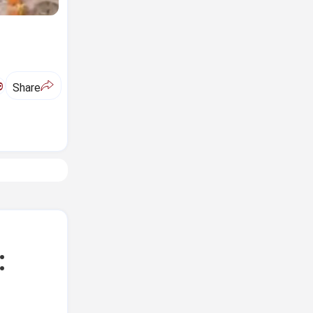
ಅ
Share
: