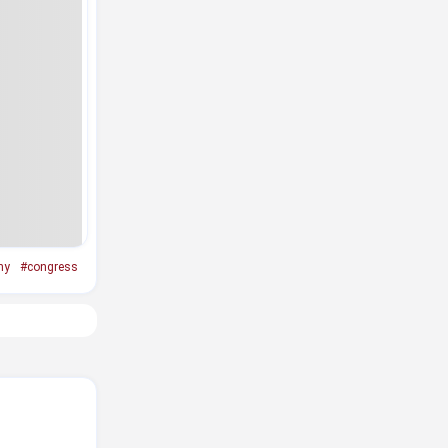
ny
#congress