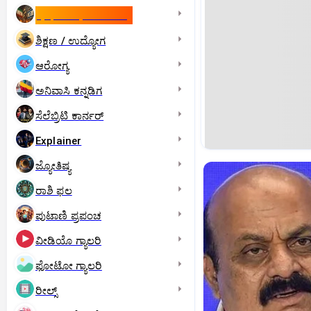
ಇಸ್ರೇಲ್- ಇರಾನ್‌ ಯುದ್ಧ
ಶಿಕ್ಷಣ / ಉದ್ಯೋಗ
ಆರೋಗ್ಯ
ಅನಿವಾಸಿ ಕನ್ನಡಿಗ
ಸೆಲೆಬ್ರಿಟಿ ಕಾರ್ನರ್‌
Explainer
ಜ್ಯೋತಿಷ್ಯ
ರಾಶಿ ಫಲ
ಪುಟಾಣಿ ಪ್ರಪಂಚ
ವೀಡಿಯೊ ಗ್ಯಾಲರಿ
ಫೋಟೋ ಗ್ಯಾಲರಿ
ರೀಲ್ಸ್