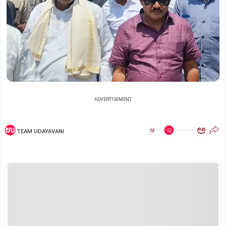
ADVERTISEMENT
ಅ
ಅ
TEAM UDAYAVANI