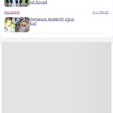
ರಜೆ ಘೋಷಣೆ
ವಿಜಯಪುರ
9:12 PM IST
Vijayapura: ಹಾಡಹಗಲೇ ವ್ಯಕ್ತಿಯ
ಕೊಲೆ