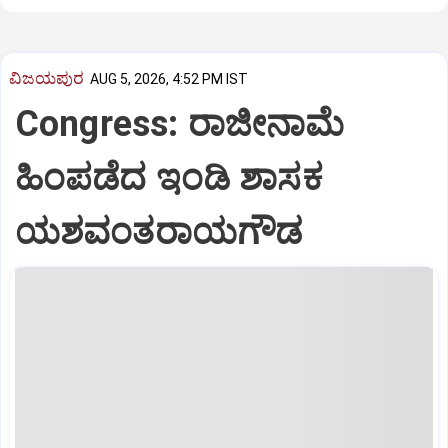
ವಿಜಯಪುರ
AUG 5, 2026, 4:52 PM IST
Congress: ರಾಜೀನಾಮೆ
ಹಿಂಪಡೆದ ಇಂಡಿ ಶಾಸಕ
ಯಶವಂತರಾಯಗೌಡ