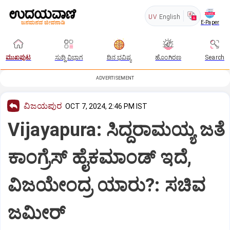
UV
English
E-Paper
ಮುಖಪುಟ
ಸುದ್ದಿ ವಿಭಾಗ
ದಿನ ಭವಿಷ್ಯ
ಹೊಂಗಿರಣ
Search
ADVERTISEMENT
ವಿಜಯಪುರ
OCT 7, 2024, 2:46 PM IST
Vijayapura: ಸಿದ್ದರಾಮಯ್ಯ ಜತೆ
ಕಾಂಗ್ರೆಸ್ ಹೈಕಮಾಂಡ್ ಇದೆ,
ವಿಜಯೇಂದ್ರ ಯಾರು?: ಸಚಿವ
ಜಮೀರ್