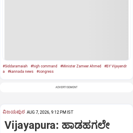
#Siddaramaiah
#high command
#Minister Zameer Ahmed
#BY Vijayendr
a
#kannada news
#congress
ADVERTISEMENT
ವಿಜಯಪುರ
AUG 7, 2026, 9:12 PM IST
Vijayapura: ಹಾಡಹಗಲೇ