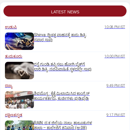
LATEST NEWS
ಉಡುಪಿ
10:08 PM IST
Shirva: ದ್ವಿಚಕ್ರ ವಾಹನಕ್ಕೆ ಕಾರು ಢಿಕ್ಕಿ;
ಸವಾರ ಸಾವು
ತುಮಕೂರು
10:00 PM IST
ರಸ್ತೆ ಗುಂಡಿ ತಪ್ಪಿಸಲು ಹೋಗಿ ಬೈಕ್‌ಗೆ
ಲಾರಿ ಡಿಕ್ಕಿ, ನವವಿವಾಹಿತೆ ಸ್ಥಳದಲ್ಲೇ ಸಾವು
ರಾಜ್ಯ
9:49 PM IST
ಶಿವಮೊಗ್ಗ : ಕೈಕೈ ಮಿಲಾಯಿಸಿದ ಕಾಂಗ್ರೆಸ್
ಕಾರ್ಯಕರ್ತರು, ಕುರ್ಚಿಗಳು ಪುಡಿಪುಡಿ
ದಕ್ಷಿಣಕನ್ನಡ
9:17 PM IST
RAIN: ದ.ಕ ಜಿಲ್ಲೆಯ ನಾಲ್ಕು ತಾಲೂಕುಗಳ
ಶಾಲಾ – ಕಾಲೇಜಿಗೆ ಶನಿವಾರ (ಆ.08)