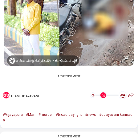
ಶರಣು ಮಲ್ಲೇಶಪ್ಪ ಜೀವರ್ಗಿ - ಕೊಲೆಯಾದ ವ್ಯಕ್ತಿ
ADVERTISEMENT
ಅ
ಅ
TEAM UDAYAVANI
#Vijayapura
#Man
#murder
#broad daylight
#news
#udayavani kannad
a
ADVERTISEMENT