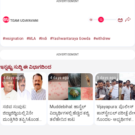
ADVERTISEMENT
ಅ
ಅ
TEAM UDAYAVANI
#resignation
#MLA
#Indi
#Yashwantaraya Gowda
#withdrew
ADVERTISEMENT
ಇನ್ನಷ್ಟು ಸುದ್ದಿ ಈ ವಿಭಾಗದಿಂದ
4 days ago
4 days ago
5 days ago
ಸಚಿವ ಸಂಪುಟ:
Muddebihal: ಹಾಸ್ಟೆಲ್
Vijayapura: ಪೊಲೀಸ್
ಜಿದ್ದಾಜಿದ್ದಿಯಲ್ಲಿ 2ನೇ
ವಿದ್ಯಾರ್ಥಿಗಳಲ್ಲಿ ಹೆಚ್ಚಿದ ಕಜ್ಜಿ,
ಕಾನ್‌ಸ್ಟೇಬಲ್ ಪರೀಕ್ಷೆ ವೇಳ
ಮಂತ್ರಿಗಿರಿ ತಪ್ಪಿಸಿಕೊಂಡ
ತಲೆಹೇನಿನ ಕಾಟ
ಗೊಂದಲ- ಅಭ್ಯರ್ಥಿಗಳ‌‌
ವಿಜಯಪುರ?
ಪ್ರತಿಭಟನೆ