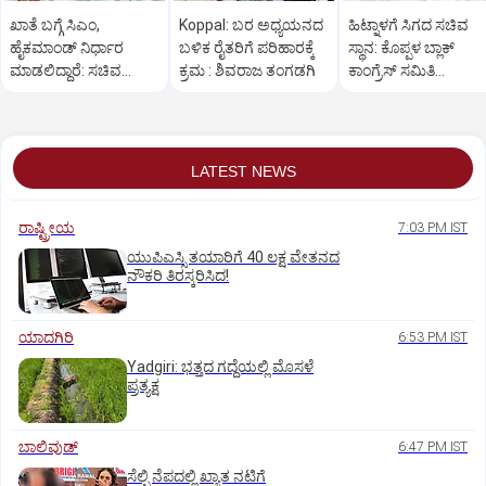
ಖಾತೆ ಬಗ್ಗೆ ಸಿಎಂ,
Koppal: ಬರ ಅಧ್ಯಯನದ
ಹಿಟ್ನಾಳಗೆ ಸಿಗದ ಸಚಿವ
ಹೈಕಮಾಂಡ್ ನಿರ್ಧಾರ
ಬಳಿಕ ರೈತರಿಗೆ ಪರಿಹಾರಕ್ಕೆ
ಸ್ಥಾನ: ಕೊಪ್ಪಳ ಬ್ಲಾಕ್
ಮಾಡಲಿದ್ದಾರೆ: ಸಚಿವ
ಕ್ರಮ : ಶಿವರಾಜ ತಂಗಡಗಿ
ಕಾಂಗ್ರೆಸ್ ಸಮಿತಿ
ಬಸವರಾಜ ರಾಯರಡ್ಡಿ
ಪದಾಧಿಕಾರಿಗಳ ರಾಜೀನಾ
LATEST NEWS
ರಾಷ್ಟ್ರೀಯ
7:03 PM IST
ಯುಪಿಎಸ್ಸಿ ತಯಾರಿಗೆ 40 ಲಕ್ಷ ವೇತನದ
ನೌಕರಿ ತಿರಸ್ಕರಿಸಿದ!
ಯಾದಗಿರಿ
6:53 PM IST
Yadgiri: ಭತ್ತದ ಗದ್ದೆಯಲ್ಲಿ ಮೊಸಳೆ
ಪ್ರತ್ಯಕ್ಷ
ಬಾಲಿವುಡ್‌
6:47 PM IST
ಸೆಲ್ಫಿ ನೆಪದಲ್ಲಿ ಖ್ಯಾತ ನಟಿಗೆ