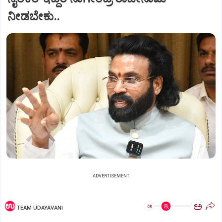
ನೀಡಬೇಕು..
ADVERTISEMENT
ಅ
ಅ
TEAM UDAYAVANI