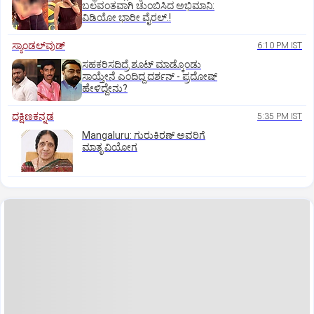
ಬಲವಂತವಾಗಿ ಚುಂಬಿಸಿದ ಅಭಿಮಾನಿ:
ವಿಡಿಯೋ ಭಾರೀ ವೈರಲ್.!
ಸ್ಯಾಂಡಲ್‌ವುಡ್‌
6:10 PM IST
ಸಹಕರಿಸದಿದ್ರೆ ಶೂಟ್‌ ಮಾಡ್ಕೊಂಡು
ಸಾಯ್ತೇನೆ ಎಂದಿದ್ದ ದರ್ಶನ್‌ - ಪ್ರದೋಷ್‌
ಹೇಳಿದ್ದೇನು?
ದಕ್ಷಿಣಕನ್ನಡ
5:35 PM IST
Mangaluru: ಗುರುಕಿರಣ್ ಅವರಿಗೆ
ಮಾತೃ ವಿಯೋಗ