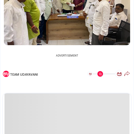
ADVERTISEMENT
ಅ
ಅ
TEAM UDAYAVANI