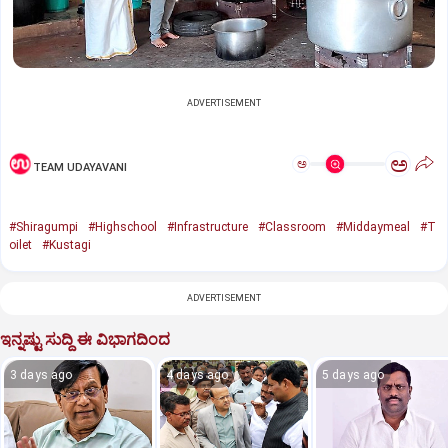
ADVERTISEMENT
ಅ
ಅ
TEAM UDAYAVANI
#Shiragumpi
#Highschool
#Infrastructure
#Classroom
#Middaymeal
#T
oilet
#Kustagi
ADVERTISEMENT
ಇನ್ನಷ್ಟು ಸುದ್ದಿ ಈ ವಿಭಾಗದಿಂದ
3 days ago
4 days ago
5 days ago