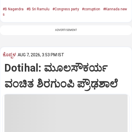
#B Nagendra
#B Sri Ramulu
#Congress party
#corruption
#Kannada new
s
ADVERTISEMENT
ಕೊಪ್ಪಳ
AUG 7, 2026, 3:53 PM IST
Dotihal: ಮೂಲಸೌಕರ್ಯ
ವಂಚಿತ ಶಿರಗುಂಪಿ ಪ್ರೌಢಶಾಲೆ