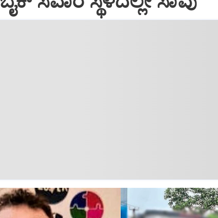
ಿ: ಬೈಕ್‌ ಸವಾರ ಸ್ಥಳದಲ್ಲೇ ಸಾವು