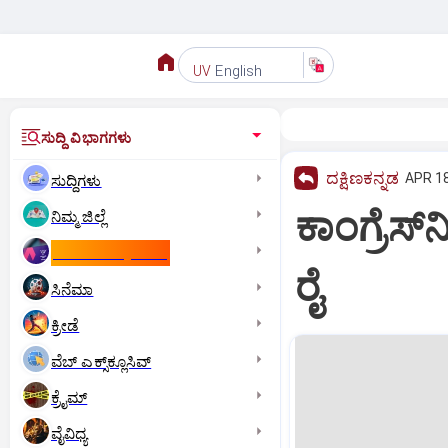
English
UV
ಸುದ್ದಿ ವಿಭಾಗಗಳು
ದಕ್ಷಿಣಕನ್ನಡ
APR 18
ಸುದ್ದಿಗಳು
ಕಾಂಗ್ರೆಸ
ನಿಮ್ಮ ಜಿಲ್ಲೆ
ಕಾಮನ್‌ ವೆಲ್ತ್‌ ಗೇಮ್ಸ್‌
ರೈ
ಸಿನೆಮಾ
ಕ್ರೀಡೆ
ವೆಬ್ ಎಕ್ಸ್‌ಕ್ಲೂಸಿವ್
ಕ್ರೈಮ್
ವೈವಿಧ್ಯ