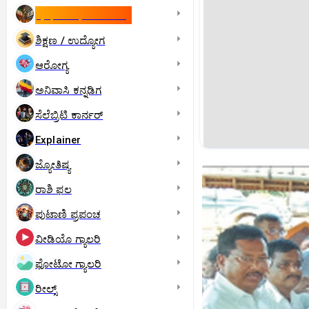
ಇಸ್ರೇಲ್- ಇರಾನ್‌ ಯುದ್ಧ
ಶಿಕ್ಷಣ / ಉದ್ಯೋಗ
ಆರೋಗ್ಯ
ಅನಿವಾಸಿ ಕನ್ನಡಿಗ
ಸೆಲೆಬ್ರಿಟಿ ಕಾರ್ನರ್‌
Explainer
ಜ್ಯೋತಿಷ್ಯ
ರಾಶಿ ಫಲ
ಪುಟಾಣಿ ಪ್ರಪಂಚ
ವೀಡಿಯೊ ಗ್ಯಾಲರಿ
ಫೋಟೋ ಗ್ಯಾಲರಿ
ರೀಲ್ಸ್