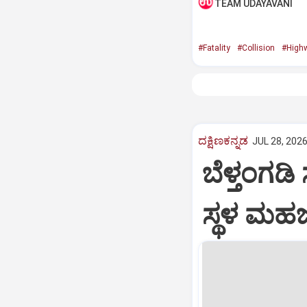
TEAM UDAYAVANI
#Fatality
#Collision
#High
ದಕ್ಷಿಣಕನ್ನಡ
JUL 28, 2026
ಬೆಳ್ತಂಗಡ
ಸ್ಥಳ ಮಹ