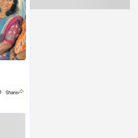
ಅ
Share