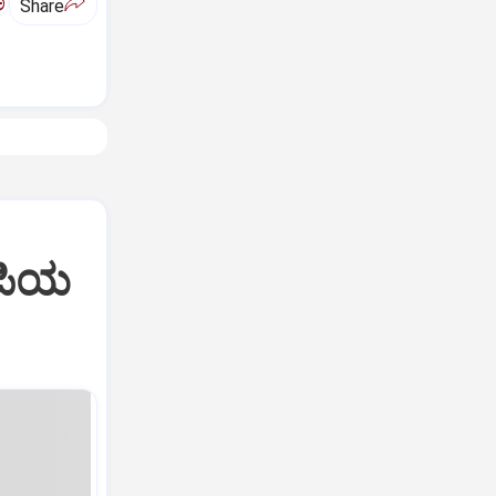
ಅ
Share
ೋಪಿಯ