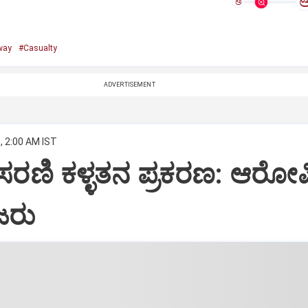
ಅ
way
#Casualty
ADVERTISEMENT
, 2:00 AM IST
ಿ ಸರಣಿ ಕಳ್ಳತನ ಪ್ರಕರಣ: ಆರ
ಜರು