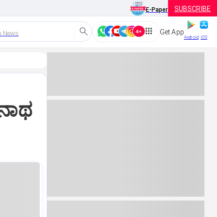
SUBSCRIBE
E-Paper
Get App
h News
Android
iOS
ಾನಾಥ