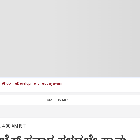
#Poor
#Development
#udayavani
ADVERTISEMENT
, 4:00 AM IST