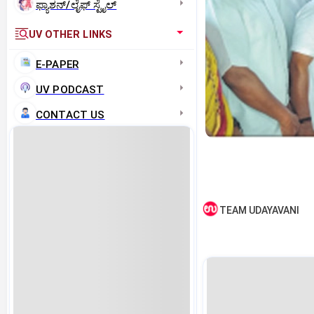
ಫ್ಯಾಶನ್/ಲೈಫ್‌ ಸ್ಟೈಲ್
UV OTHER LINKS
E-PAPER
UV PODCAST
CONTACT US
TEAM UDAYAVANI