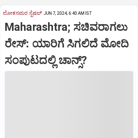
ಲೋಕಸಮರ ಸ್ಪೆಷಲ್‌
JUN 7, 2024, 6:40 AM IST
Maharashtra; ಸಚಿವರಾಗಲು
ರೇಸ್‌: ಯಾರಿಗೆ ಸಿಗಲಿದೆ ಮೋದಿ
ಸಂಪುಟದಲ್ಲಿ ಚಾನ್ಸ್‌?