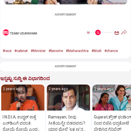
ADVERTISEMENT
ಅ
ಅ
TEAM UDAYAVANI
#race
#cabinet
#Minister
#become
#Maharashtra
#Modi
#chance
ADVERTISEMENT
ಇನ್ನಷ್ಟು ಸುದ್ದಿ ಈ ವಿಭಾಗದಿಂದ
2 years ago
2 years ago
2 years ago
I.N.D.I.A; ಉದ್ಧವ್‌ ಠಾಕ್ರೆ
Ramayan; ನೀವು
Gujarat;ಕ್ರೌಡ್‌ ಫಂಡಿಂಗ
ಎನ್‌ಡಿಎಗೆ ವದಂತಿ:
ಸೀತೆಯನ್ನೇ ಬಿಡದವರು?:
ನಿಂದ ಬಿಜೆಪಿ ಭದ್ರಕೋಟೆ
ರೋಯೆ ರೋಯೆ ಎಂದ
ಯಾರ ಮೇಲೆ ‘ಲಕ್ಷ್ಮಣ’ನ
ಬೇಧಿಸಿದ ಗೆನಿಬೆನ್‌!