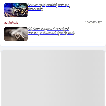
Shirva: ದ್ವಿಚಕ್ರ ವಾಹನಕ್ಕೆ ಕಾರು ಢಿಕ್ಕಿ;
ಸವಾರ ಸಾವು
ತುಮಕೂರು
10:00 PM IST
ರಸ್ತೆ ಗುಂಡಿ ತಪ್ಪಿಸಲು ಹೋಗಿ ಬೈಕ್‌ಗೆ
ಲಾರಿ ಡಿಕ್ಕಿ, ನವವಿವಾಹಿತೆ ಸ್ಥಳದಲ್ಲೇ ಸಾವು