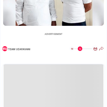
ADVERTISEMENT
ಅ
ಅ
TEAM UDAYAVANI