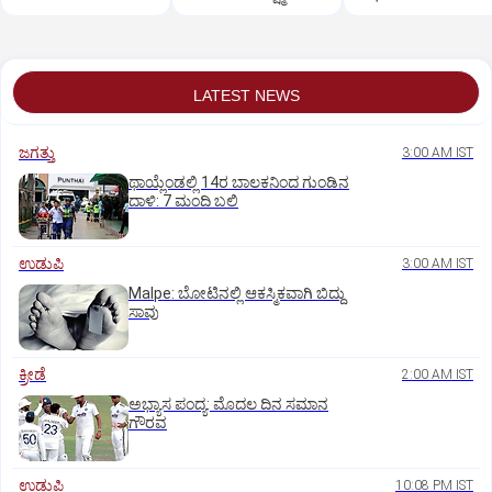
ಶಿವಸೇನೆ(ಯುಬಿಟಿ)
ಸಿಟ್ಟು?
LATEST NEWS
ಜಗತ್ತು
3:00 AM IST
ಥಾಯ್ಲೆಂಡಲ್ಲಿ 14ರ ಬಾಲಕನಿಂದ ಗುಂಡಿನ
ದಾಳಿ: 7 ಮಂದಿ ಬಲಿ
ಉಡುಪಿ
3:00 AM IST
Malpe: ಬೋಟಿನಲ್ಲಿ ಆಕಸ್ಮಿಕವಾಗಿ ಬಿದ್ದು
ಸಾವು
ಕ್ರೀಡೆ
2:00 AM IST
ಅಭ್ಯಾಸ ಪಂದ್ಯ: ಮೊದಲ ದಿನ ಸಮಾನ
ಗೌರವ
ಉಡುಪಿ
10:08 PM IST