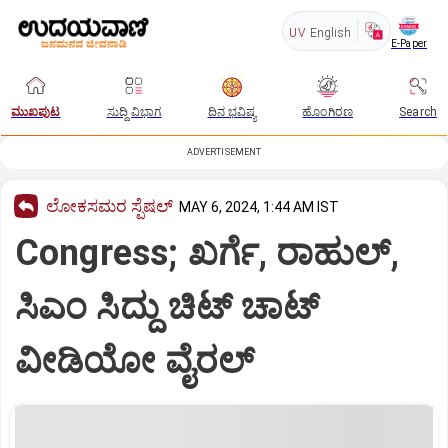
UV
English
E-Paper
ಮುಖಪುಟ
ಸುದ್ದಿ ವಿಭಾಗ
ದಿನ ಭವಿಷ್ಯ
ಹೊಂಗಿರಣ
Search
ADVERTISEMENT
ಲೋಕಸಮರ ಸ್ಪೆಷಲ್‌
MAY 6, 2024, 1:44 AM IST
Congress; ಖರ್ಗೆ, ರಾಹುಲ್‌,
ಸಿಎಂ ಸಿದ್ದು ಚಿಟ್‌ ಚಾಟ್‌
ವೀಡಿಯೋ ವೈರಲ್‌