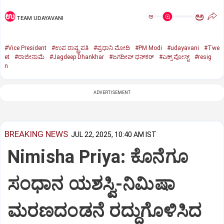
ಅ
ಅ
TEAM UDAYAVANI
#Vice President
#ಉಪ ರಾಷ್ಟ್ರಪತಿ
#ಪ್ರಧಾನಿ ಮೋದಿ
#PM Modi
#udayavani
#Twe
et
#ರಾಜೀನಾಮೆ
#Jagdeep Dhankhar
#ಜಗದೀಪ್‌ ಧನ್‌ಕರ್‌
#ಎಕ್ಸ್‌ ಪೋಸ್ಟ್
#resig
n
ADVERTISEMENT
BREAKING NEWS
JUL 22, 2025, 10:40 AM IST
Nimisha Priya: ಕೊನೆಗೂ
ಸಂಧಾನ ಯಶಸ್ವಿ-ನಿಮಿಷಾ
ಮರಣದಂಡನೆ ರದ್ದುಗೊಳಿಸಿದ