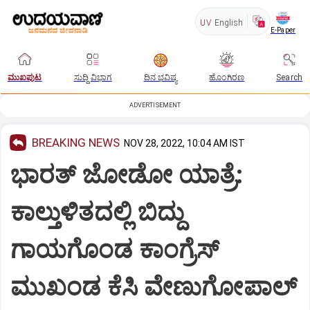
UV
English
E-Paper
ಮುಖಪುಟ
ಸುದ್ದಿ ವಿಭಾಗ
ದಿನ ಭವಿಷ್ಯ
ಹೊಂಗಿರಣ
Search
ADVERTISEMENT
BREAKING NEWS
NOV 28, 2022, 10:04 AM IST
ಭಾರತ್ ಜೋಡೋ ಯಾತ್ರೆ:
ಕಾಲ್ತುಳಿತದಲ್ಲಿ ಬಿದ್ದು
ಗಾಯಗೊಂಡ ಕಾಂಗ್ರೆಸ್
ಮುಖಂಡ ಕೆಸಿ ವೇಣುಗೋಪಾಲ್