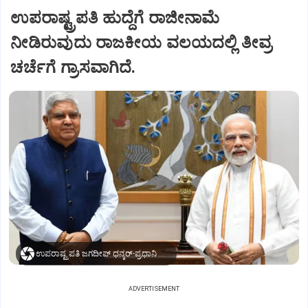
ಉಪರಾಷ್ಟ್ರಪತಿ ಹುದ್ದೆಗೆ ರಾಜೀನಾಮೆ
ನೀಡಿರುವುದು ರಾಜಕೀಯ ವಲಯದಲ್ಲಿ ತೀವ್ರ
ಚರ್ಚೆಗೆ ಗ್ರಾಸವಾಗಿದೆ.
ಉಪರಾಷ್ಟ್ರಪತಿ ಜಗದೀಪ್‌ ಧನ್ಕರ್-ಪ್ರಧಾನಿ ಮೋದಿ
ADVERTISEMENT