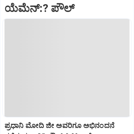
ಯೆಮೆನ್:? ಪೌಲ್
ಪ್ರಧಾನಿ ಮೋದಿ ಜೀ ಅವರಿಗೂ ಅಭಿನಂದನೆ