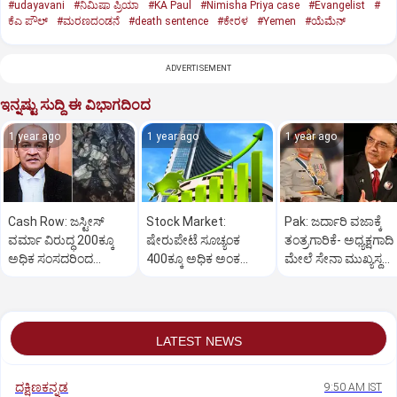
#udayavani
#ನಿಮಿಷಾ ಪ್ರಿಯಾ
#KA Paul
#Nimisha Priya case
#Evangelist
#
ಕೆಎ ಪೌಲ್
#ಮರಣದಂಡನೆ
#death sentence
#ಕೇರಳ
#Yemen
#ಯೆಮೆನ್‌
ADVERTISEMENT
ಇನ್ನಷ್ಟು ಸುದ್ದಿ ಈ ವಿಭಾಗದಿಂದ
1 year ago
1 year ago
1 year ago
Cash Row: ಜಸ್ಟೀಸ್‌
Stock Market:
Pak: ಜರ್ದಾರಿ ವಜಾಕ್ಕೆ
ವರ್ಮಾ ವಿರುದ್ಧ 200ಕ್ಕೂ
ಷೇರುಪೇಟೆ ಸೂಚ್ಯಂಕ
ತಂತ್ರಗಾರಿಕೆ- ಅಧ್ಯಕ್ಷಗಾದಿ
ಅಧಿಕ ಸಂಸದರಿಂದ
400ಕ್ಕೂ ಅಧಿಕ ಅಂಕ
ಮೇಲೆ ಸೇನಾ ಮುಖ್ಯಸ್ಥ
ಮಹಾಭಿಯೋಗಕ್ಕೆ
ಜಿಗಿತ-ದಿನಾಂತ್ಯದ
ಮುನೀರ್ ಚಿತ್ತ!
ಕೋರಿಕೆ…
ವಹಿವಾಟು ಅಂತ್ಯ
LATEST NEWS
ದಕ್ಷಿಣಕನ್ನಡ
9:50 AM IST