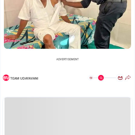
ADVERTISEMENT
ಅ
ಅ
TEAM UDAYAVANI