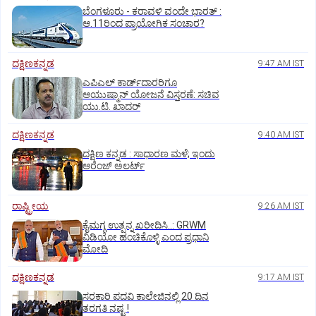
ಬೆಂಗಳೂರು - ಕರಾವಳಿ ವಂದೇ ಭಾರತ್‌ :
ಆ.11ರಿಂದ ಪ್ರಾಯೋಗಿಕ ಸಂಚಾರ?
ದಕ್ಷಿಣಕನ್ನಡ
9:47 AM IST
ಎಪಿಎಲ್‌ ಕಾರ್ಡ್‌ದಾರರಿಗೂ
ಆಯುಷ್ಮಾನ್‌ ಯೋಜನೆ ವಿಸ್ತರಣೆ: ಸಚಿವ
ಯು.ಟಿ. ಖಾದರ್
ದಕ್ಷಿಣಕನ್ನಡ
9:40 AM IST
ದಕ್ಷಿಣ ಕನ್ನಡ : ಸಾಧಾರಣ ಮಳೆ; ಇಂದು
ಆರೆಂಜ್‌ ಅಲರ್ಟ್
ರಾಷ್ಟ್ರೀಯ
9:26 AM IST
ಕೈಮಗ್ಗ ಉತ್ಪನ್ನ ಖರೀದಿಸಿ..: GRWM
ವಿಡಿಯೋ ಹಂಚಿಕೊಳ್ಳಿ ಎಂದ ಪ್ರಧಾನಿ
ಮೋದಿ
ದಕ್ಷಿಣಕನ್ನಡ
9:17 AM IST
ಸರಕಾರಿ ಪದವಿ ಕಾಲೇಜಿನಲ್ಲಿ 20 ದಿನ
ತರಗತಿ ನಷ್ಟ !