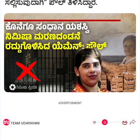
ಸಲ್ಲಿಸುವುದಾಗಿ” ಪೌಲ್‌ ತಿಳಿಸಿದ್ದಾರೆ.
ನಿಮಿಷಾ ಪ್ರಿಯಾ
ADVERTISEMENT
ಅ
ಅ
TEAM UDAYAVANI