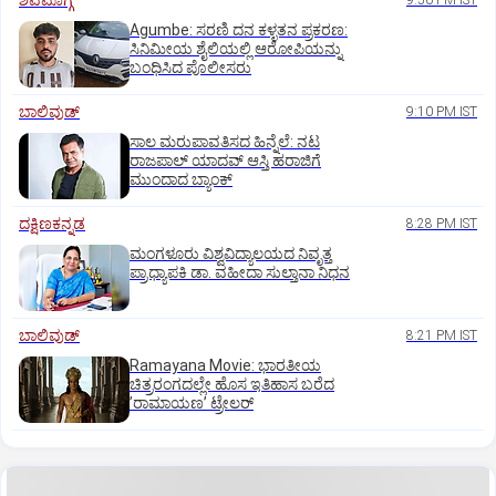
ಶಿವಮೊಗ್ಗ
9:50 PM IST
Agumbe: ಸರಣಿ ದನ ಕಳ್ಳತನ ಪ್ರಕರಣ:
ಸಿನಿಮೀಯ ಶೈಲಿಯಲ್ಲಿ ಆರೋಪಿಯನ್ನು
ಬಂಧಿಸಿದ ಪೊಲೀಸರು
ಬಾಲಿವುಡ್‌
9:10 PM IST
ಸಾಲ ಮರುಪಾವತಿಸದ ಹಿನ್ನೆಲೆ: ನಟ
ರಾಜಪಾಲ್ ಯಾದವ್‌ ಆಸ್ತಿ ಹರಾಜಿಗೆ
ಮುಂದಾದ ಬ್ಯಾಂಕ್
ದಕ್ಷಿಣಕನ್ನಡ
8:28 PM IST
ಮಂಗಳೂರು ವಿಶ್ವವಿದ್ಯಾಲಯದ ನಿವೃತ್ತ
ಪ್ರಾಧ್ಯಾಪಕಿ ಡಾ. ವಹೀದಾ ಸುಲ್ತಾನಾ ನಿಧನ
ಬಾಲಿವುಡ್‌
8:21 PM IST
Ramayana Movie: ಭಾರತೀಯ
ಚಿತ್ರರಂಗದಲ್ಲೇ ಹೊಸ ಇತಿಹಾಸ ಬರೆದ
ʼರಾಮಾಯಣʼ ಟ್ರೇಲರ್