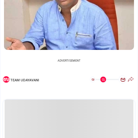
ADVERTISEMENT
ಅ
ಅ
TEAM UDAYAVANI