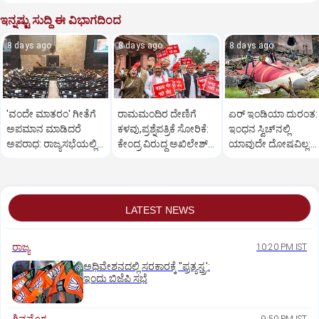
ಇನ್ನಷ್ಟು ಸುದ್ದಿ ಈ ವಿಭಾಗದಿಂದ
8 days ago
8 days ago
8 days ago
'ವಂದೇ ಮಾತರಂ' ಗೀತೆಗೆ
ರಾಮಮಂದಿರ ದೇಣಿಗೆ
ಏರ್ ಇಂಡಿಯಾ ದುರಂತ:
ಅಪಮಾನ ಮಾಡಿದರೆ
ಕಳವು,ಪ್ರಶ್ನೆಪತ್ರಿಕೆ ಸೋರಿಕೆ:
ಇಂಧನ ಸ್ವಿಚ್‌ನಲ್ಲಿ
ಅಪರಾಧ: ರಾಜ್ಯಸಭೆಯಲ್ಲಿ
ಕೇಂದ್ರ ವಿರುದ್ಧ ಅಖಿಲೇಶ್
ಯಾವುದೇ ದೋಷವಿಲ್ಲ:
ತಿದ್ದುಪಡಿ ವಿಧೇಯಕ
ವಾಗ್ದಾಳಿ!
ಕೇಂದ್ರ ಸ್ಪಷ್ಟನೆ
ಅಂಗೀಕಾರ!
LATEST NEWS
ರಾಜ್ಯ
10:20 PM IST
ಅಧಿವೇಶನದಲ್ಲಿ ಸರಕಾರಕ್ಕೆ "ಪ್ರತ್ಯಸ್ತ್ರ':
ಇಂದು ಬಿಜೆಪಿ ಸಭೆ