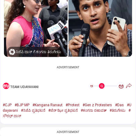
ಸಿಜೆಪಿ ದಾಸ್‌ ಗೆ ಕಂಗನಾ ತಿರುಗೇಟು
ADVERTISEMENT
ಅ
ಅ
TEAM UDAYAVANI
#CJP
#BJP MP
#Kangana Ranaut
#Protest
#Gen z Protesters
#Das
#U
dayavani
#ಸಿಜೆಪಿ ಪ್ರತಿಭಟನೆ
#ಜೆನ್‌ ಝೀ ಪ್ರತಿಭಟನೆ
#ಕಂಗನಾ ರಣಾವತ್‌
#ತಿರುಗೇಟು
#
ಸೌರಭ್‌ ದಾಸ್
ADVERTISEMENT