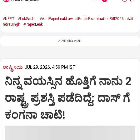
TEAM UDAYAVANI
#NEET
#LokSabha
#AntiPaperLeakLaw
#PublicExaminationBill2026
#Jite
ndraSingh
#PaperLeak
ADVERTISEMENT
ರಾಷ್ಟ್ರೀಯ
JUL 29, 2026, 4:59 PM IST
ನಿನ್ನ ವಯಸ್ಸಿನ ಹೊತ್ತಿಗೆ ನಾನು 2
ರಾಷ್ಟ್ರ ಪ್ರಶಸ್ತಿ ಪಡೆದಿದ್ದೆ: ದಾಸ್‌ ಗೆ
ಕಂಗನಾ ಚಾಟಿ!