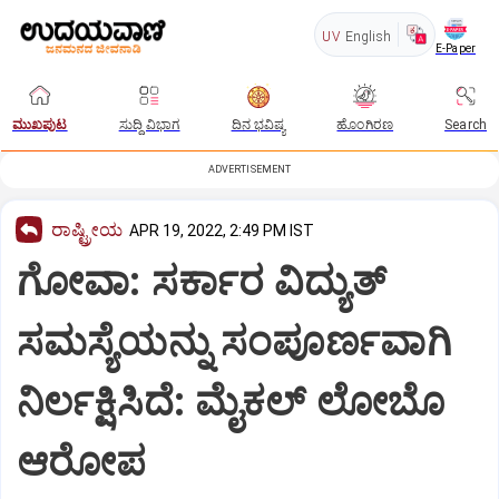
UV
English
E-Paper
ಮುಖಪುಟ
ಸುದ್ದಿ ವಿಭಾಗ
ದಿನ ಭವಿಷ್ಯ
ಹೊಂಗಿರಣ
Search
ADVERTISEMENT
ರಾಷ್ಟ್ರೀಯ
APR 19, 2022, 2:49 PM IST
ಗೋವಾ: ಸರ್ಕಾರ ವಿದ್ಯುತ್
ಸಮಸ್ಯೆಯನ್ನು ಸಂಪೂರ್ಣವಾಗಿ
ನಿರ್ಲಕ್ಷಿಸಿದೆ: ಮೈಕಲ್ ಲೋಬೊ
ಆರೋಪ