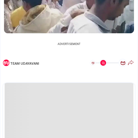
ADVERTISEMENT
ಅ
ಅ
TEAM UDAYAVANI