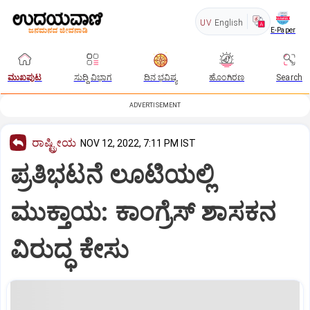
UV
English
E-Paper
ಮುಖಪುಟ
ಸುದ್ದಿ ವಿಭಾಗ
ದಿನ ಭವಿಷ್ಯ
ಹೊಂಗಿರಣ
Search
ADVERTISEMENT
ರಾಷ್ಟ್ರೀಯ
NOV 12, 2022, 7:11 PM IST
ಪ್ರತಿಭಟನೆ ಲೂಟಿಯಲ್ಲಿ
ಮುಕ್ತಾಯ: ಕಾಂಗ್ರೆಸ್‌ ಶಾಸಕನ
ವಿರುದ್ಧ ಕೇಸು