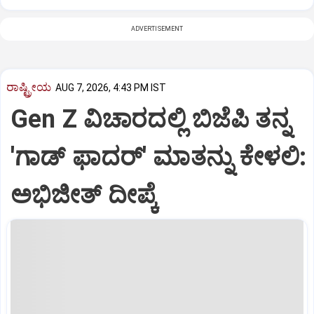
ADVERTISEMENT
ರಾಷ್ಟ್ರೀಯ
AUG 7, 2026, 4:43 PM IST
Gen Z ವಿಚಾರದಲ್ಲಿ ಬಿಜೆಪಿ ತನ್ನ
'ಗಾಡ್ ಫಾದರ್' ಮಾತನ್ನು ಕೇಳಲಿ:
ಅಭಿಜೀತ್ ದೀಪ್ಕೆ