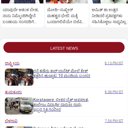
ಯಾವುದೇ ಆತಂಕ ಬೇಡ,
ಮೋದಿ–ಸುಖ್ಬೀರ್
ಅಮಿತ್ ಶಾ ಉತ್ತರ
ನಾನು ನಿಮ್ಮೊಂದಿಗಿದ್ದೇನೆ:
ಮಹತ್ವದ ಭೇಟಿ: ಮತ್ತೆ
ನೀಡಿದರೆ ಪ್ರತಿಪಕ್ಷಗಳು
ಬಂಡಾಯ ಸಂಸದರಿಗೆ
ಒಂದಾಗಲಿವೆಯೇ ಬಿಜೆಪಿ–
ಸಹಿಸಿಕೊಳ್ಳಲು ಸಾಧ್ಯವಿಲ್ಲ:
ಪ್ರಧಾನಿ ಮೋದಿ ಅಭಯ
ಶಿರೋಮಣಿ ಅಕಾಲಿ ದಳ?
ರಿಜಿಜು
LATEST NEWS
ರಾಷ್ಟ್ರೀಯ
8:13 PM IST
ರಸ್ತೆ ತಡೆದು ಕಾರ್ ಬಾನೆಟ್ ಮೇಲೆ ಕೇಕ್
ಕತ್ತರಿಸಿ ಹುಚ್ಚಾಟ: 10 ಮಂದಿಯ ಬಂಧನ
ತುಮಕೂರು
8:06 PM IST
Koratagere: ಭೀಕರ ಬೈಕ್ ಅಪಘಾತ,
ಕಾಲೇಜು ವಿದ್ಯಾರ್ಥಿ ದಾರುಣ ಸಾವು,
ಇಬ್ಬರ ಸ್ಥಿತಿ ಗಂಭೀರ
ಬೆಳಗಾವಿ
7:56 PM IST