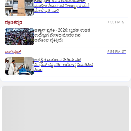
Belagavi: ಶಿವಂ ಅಸೋಸಿಯೇಟ್ಸ್
ಮಾಲೀಕ ಶಿವಾನಂದ ನೀಲಣ್ಣವರ ಮನೆ
ಮೇಲೆ ಇಡಿ‌ ದಾಳಿ
ದಕ್ಷಿಣಕನ್ನಡ
7:35 PM IST
ಆಳ್ವಾಸ್‌ ಪ್ರಗತಿ - 2026: ಬೃಹತ್ ಉಚಿತ
ಉದ್ಯೋಗ ಮೇಳದ ಮೊದಲ ದಿನ
ಅಮೋಘ ಪ್ರತಿಕ್ರಿಯೆ
ಬಾಲಿವುಡ್‌
6:54 PM IST
ಆಸ್ಪತ್ರೆಗೆ ದಾಖಲಾದ ಹಿರಿಯ ನಟ
ಮಿಥುನ್ ಚಕ್ರವರ್ತಿ: ಆರೋಗ್ಯ ವಿಚಾರಿಸಿದ
ಸಿಎಂ