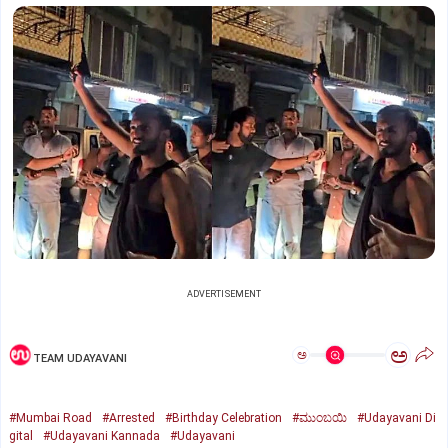
ADVERTISEMENT
ಅ
ಅ
TEAM UDAYAVANI
#Mumbai Road
#Arrested
#Birthday Celebration
#ಮುಂಬಯಿ
#Udayavani Di
gital
#Udayavani Kannada
#Udayavani