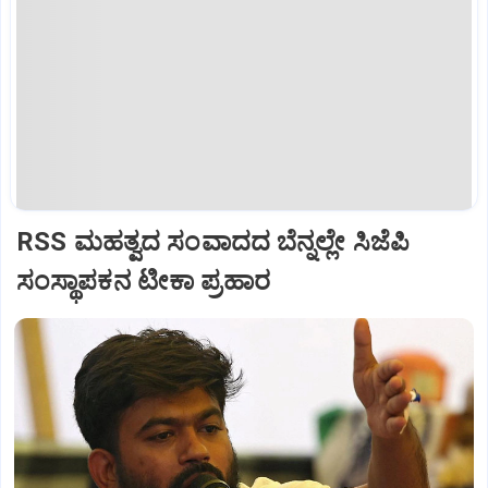
RSS ಮಹತ್ವದ ಸಂವಾದದ ಬೆನ್ನಲ್ಲೇ ಸಿಜೆಪಿ
ಸಂಸ್ಥಾಪಕನ ಟೀಕಾ ಪ್ರಹಾರ