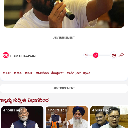
ADVERTISEMENT
ಅ
ಅ
TEAM UDAYAVANI
#CJP
#RSS
#BJP
#Mohan Bhagwat
#Abhijeet Dipke
ADVERTISEMENT
ಇನ್ನಷ್ಟು ಸುದ್ದಿ ಈ ವಿಭಾಗದಿಂದ
4 hours ago
4 hours ago
4 hours ago