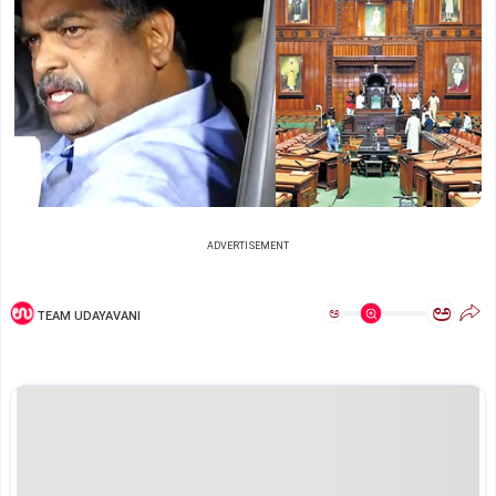
ADVERTISEMENT
ಅ
ಅ
TEAM UDAYAVANI