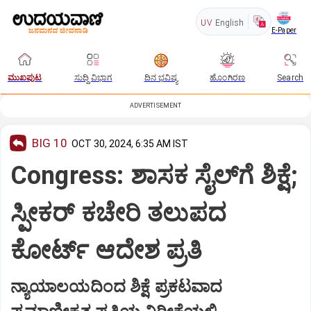
UV
English
E-Paper
ಮುಖಪುಟ
ಸುದ್ದಿ ವಿಭಾಗ
ದಿನ ಭವಿಷ್ಯ
ಹೊಂಗಿರಣ
Search
ADVERTISEMENT
BIG 10
OCT 30, 2024, 6:35 AM IST
Congress: ಶಾಸಕ ಸೈಲ್‌ಗೆ ಶಿಕ್ಷೆ;
ಸ್ಪೀಕರ್‌ ಕಚೇರಿ ತಲುಪದ
ಕೋರ್ಟ್‌ ಆದೇಶ ಪ್ರತಿ
ನ್ಯಾಯಾಲಯದಿಂದ ಶಿಕ್ಷೆ ಪ್ರಕಟವಾದ