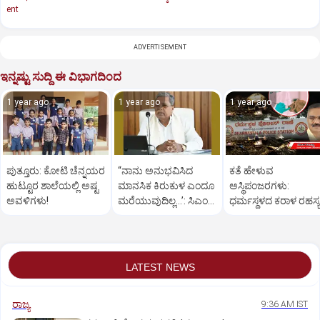
ent
ADVERTISEMENT
ಇನ್ನಷ್ಟು ಸುದ್ದಿ ಈ ವಿಭಾಗದಿಂದ
1 year ago
1 year ago
1 year ago
ಪುತ್ತೂರು: ಕೋಟಿ ಚೆನ್ನಯರ
“ನಾನು ಅನುಭವಿಸಿದ
ಕತೆ ಹೇಳುವ
ಹುಟ್ಟೂರ ಶಾಲೆಯಲ್ಲಿ ಅಷ್ಟ
ಮಾನಸಿಕ ಕಿರುಕುಳ ಎಂದೂ
ಅಸ್ಥಿಪಂಜರಗಳು:
ಅವಳಿಗಳು!
ಮರೆಯುವುದಿಲ್ಲ…’: ಸಿಎಂ
ಧರ್ಮಸ್ಥಳದ‌ ಕರಾಳ ರಹಸ್ಯ
ಸಿದ್ದರಾಮಯ್ಯ
ತೆರೆದಿಡಲಿದೆಯೇ ಡಿಎನ್
ಪರೀಕ್ಷೆ?
LATEST NEWS
ರಾಜ್ಯ
9:36 AM IST