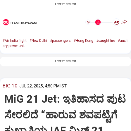
ADVERTISEMENT
ಅ
ಅ
TEAM UDAYAVANI
#Air India flight
#New Delhi
#passengers
#Hong Kong
#caught fire
#auxili
ary power unit
ADVERTISEMENT
BIG 10
JUL 22, 2025, 4:50 PM IST
MiG 21 Jet: ಇತಿಹಾಸದ ಪುಟ
ಸೇರಲಿದೆ “ಹಾರುವ ಶವಪಟ್ಟಿಗೆ
ಕುಖ್ಯಾತಿಯ IAF ಮಿಗ್‌ 21