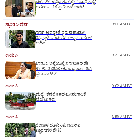
ದರ್ಶನ್‌ಗೆ ಹೆಚ್ಚಿದ ಸಂಕಷ್ಟ?: 'ಮಾಫಿ ಸಾಕ್ಷಿ'
ಆಗಲು ಎ-14 ಪ್ರದೋಷ್ ಅರ್ಜಿ!
ಸ್ಯಾಂಡಲ್‌ವುಡ್‌
9:33 AM IST
ನನಗೆ ಅವಶ್ಯಕತೆ ಇರುವ ಹುಡುಗಿ
ಸಿಕ್ಕಿದ್ದಾಳೆ.. ಮದುವೆಗೆ ಸಜ್ಜಾದ ರಾಕೇಶ್
ಅಡಿಗ
ಉಡುಪಿ
9:21 AM IST
ಉಡುಪಿ ಜಿಲ್ಲೆಯಲ್ಲಿ ಎಸ್‌ಐಆರ್‌ ಶೇ.
93.95 ಡಿಜಿಟಲೀಕರಣ ಪೂರ್ಣ: ಡಿಸಿ
ಸ್ವರೂಪಾ ಟಿ.ಕೆ.
ಉಡುಪಿ
9:02 AM IST
ಮಲ್ಪೆ : ಕಡಲಿಗಿಳಿದ ಮೀನುಗಾರಿಕೆ
ಬೋಟುಗಳು
ಉಡುಪಿ
8:58 AM IST
ರೆಂಜಾಳ ಭೂಕುಸಿತ: ಜಿಎಸ್‌ಐ
ವಿಜ್ಞಾನಿಗಳ ಭೇಟಿ