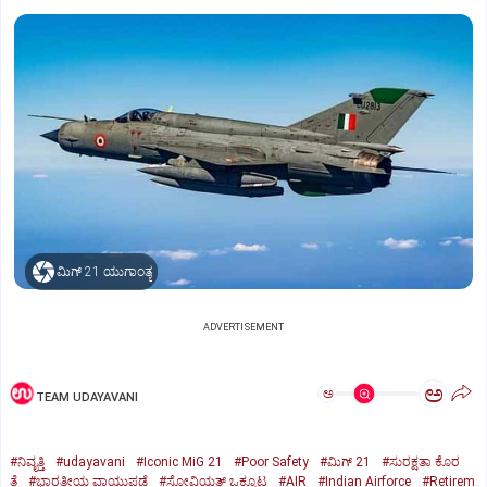
ಮಿಗ್‌ 21 ಯುಗಾಂತ್ಯ
ADVERTISEMENT
ಅ
ಅ
TEAM UDAYAVANI
#ನಿವೃತ್ತಿ
#udayavani
#Iconic MiG 21
#Poor Safety
#ಮಿಗ್‌ 21
#ಸುರಕ್ಷತಾ ಕೊರ
ತೆ
#ಭಾರತೀಯ ವಾಯುಪಡೆ
#ಸೋವಿಯತ್‌ ಒಕ್ಕೂಟ
#AIR
#Indian Airforce
#Retirem