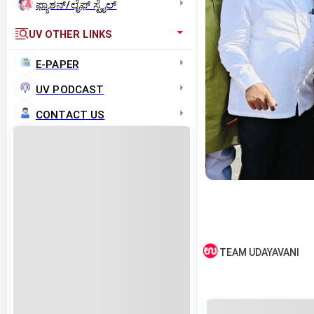
ಫ್ಯಾಶನ್/ಲೈಫ್‌ ಸ್ಟೈಲ್
UV OTHER LINKS
E-PAPER
UV PODCAST
CONTACT US
TEAM UDAYAVANI