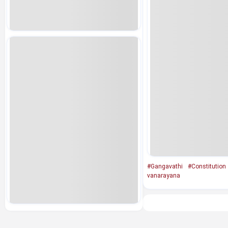
#Gangavathi
#Constitution
vanarayana