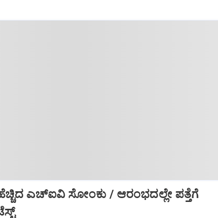
ೆಚ್ಚಿದ ಎಚ್‌ಐವಿ ಸೋಂಕು / ಆರಂಭದಲ್ಲೇ ಪತ್ತೆಗೆ
ಸ್ಟ್