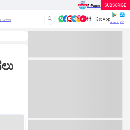
SUBSCRIBE
E-Paper
Get App
h News
Android
iOS
ಸಲು