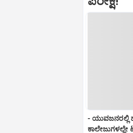
ಪರೀಕ್ಷೆ!
- ಯುವಜನರಲ್ಲಿ ಹ
ಕಾಲೇಜುಗಳಲ್ಲೇ ಟೆ