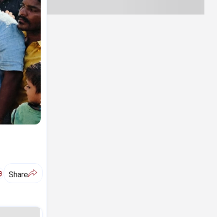
ಅ
Share