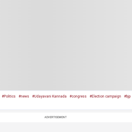
#Politics
#news
#Udayavani Kannada
#congress
#Election campaign
#bjp
ADVERTISEMENT