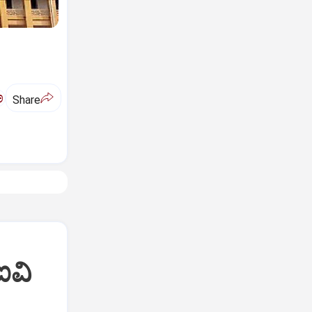
ಅ
Share
ಐವಿ