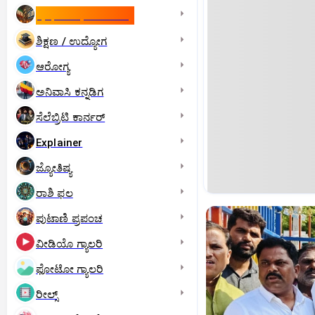
ಇಸ್ರೇಲ್- ಇರಾನ್‌ ಯುದ್ಧ
ಶಿಕ್ಷಣ / ಉದ್ಯೋಗ
ಆರೋಗ್ಯ
ಅನಿವಾಸಿ ಕನ್ನಡಿಗ
ಸೆಲೆಬ್ರಿಟಿ ಕಾರ್ನರ್‌
Explainer
ಜ್ಯೋತಿಷ್ಯ
ರಾಶಿ ಫಲ
ಪುಟಾಣಿ ಪ್ರಪಂಚ
ವೀಡಿಯೊ ಗ್ಯಾಲರಿ
ಫೋಟೋ ಗ್ಯಾಲರಿ
ರೀಲ್ಸ್