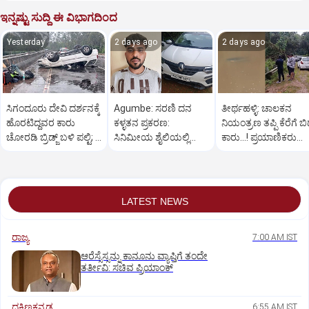
ಇನ್ನಷ್ಟು ಸುದ್ದಿ ಈ ವಿಭಾಗದಿಂದ
Yesterday
2 days ago
2 days ago
ಸಿಗಂದೂರು ದೇವಿ ದರ್ಶನಕ್ಕೆ
Agumbe: ಸರಣಿ ದನ
ತೀರ್ಥಹಳ್ಳಿ: ಚಾಲಕನ
ಹೊರಟಿದ್ದವರ ಕಾರು
ಕಳ್ಳತನ ಪ್ರಕರಣ:
ನಿಯಂತ್ರಣ ತಪ್ಪಿ ಕೆರೆಗೆ ಬಿದ
ಚೋರಡಿ ಬ್ರಿಡ್ಜ್ ಬಳಿ ಪಲ್ಟಿ; 6
ಸಿನಿಮೀಯ ಶೈಲಿಯಲ್ಲಿ
ಕಾರು...! ಪ್ರಯಾಣಿಕರು
ಮಂದಿಗೆ ಗಾಯ
ಆರೋಪಿಯನ್ನು ಬಂಧಿಸಿದ
ಪಾರು
ಪೊಲೀಸರು
LATEST NEWS
ರಾಜ್ಯ
7:00 AM IST
ಆರೆಸ್ಸೆಸ್ಸನ್ನು ಕಾನೂನು ವ್ಯಾಪ್ತಿಗೆ ತಂದೇ
ತರ್ತೀವಿ: ಸಚಿವ ಪ್ರಿಯಾಂಕ್‌
ದಕ್ಷಿಣಕನ್ನಡ
6:55 AM IST