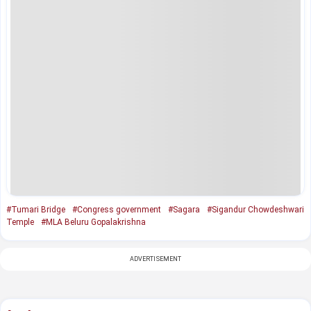
#Tumari Bridge
#Congress government
#Sagara
#Sigandur Chowdeshwari
Temple
#MLA Beluru Gopalakrishna
ADVERTISEMENT