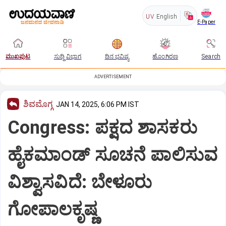
UV
English
E-Paper
ಮುಖಪುಟ
ಸುದ್ದಿ ವಿಭಾಗ
ದಿನ ಭವಿಷ್ಯ
ಹೊಂಗಿರಣ
Search
ADVERTISEMENT
ಶಿವಮೊಗ್ಗ
JAN 14, 2025, 6:06 PM IST
Congress: ಪಕ್ಷದ ಶಾಸಕರು
ಹೈಕಮಾಂಡ್ ಸೂಚನೆ ಪಾಲಿಸುವ
ವಿಶ್ವಾಸವಿದೆ: ಬೇಳೂರು
ಗೋಪಾಲಕೃಷ್ಣ