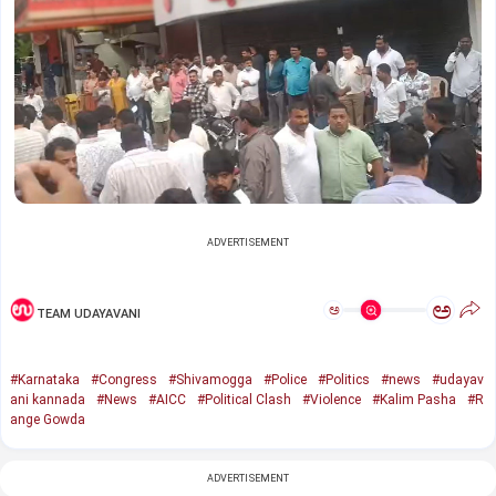
ADVERTISEMENT
ಅ
ಅ
TEAM UDAYAVANI
#Karnataka
#Congress
#Shivamogga
#Police
#Politics
#news
#udayav
ani kannada
#News
#AICC
#Political Clash
#Violence
#Kalim Pasha
#R
ange Gowda
ADVERTISEMENT