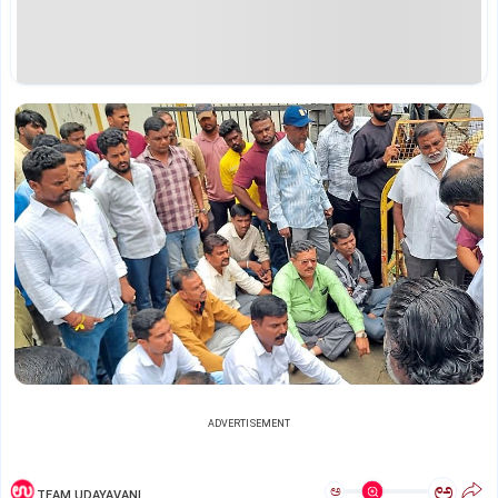
ADVERTISEMENT
ಅ
ಅ
TEAM UDAYAVANI