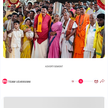
ADVERTISEMENT
ಅ
ಅ
TEAM UDAYAVANI