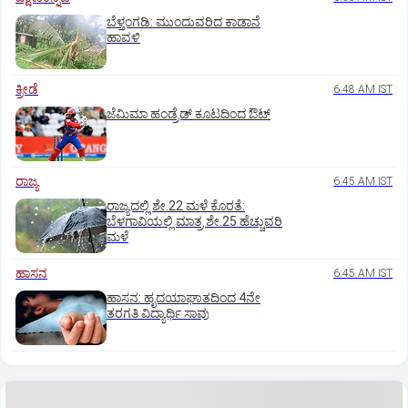
ಬೆಳ್ತಂಗಡಿ: ಮುಂದುವರಿದ ಕಾಡಾನೆ
ಹಾವಳಿ
ಕ್ರೀಡೆ
6:48 AM IST
ಜೆಮಿಮಾ ಹಂಡ್ರೆಡ್‌ ಕೂಟದಿಂದ ಔಟ್‌
ರಾಜ್ಯ
6:45 AM IST
ರಾಜ್ಯದಲ್ಲಿ ಶೇ.22 ಮಳೆ ಕೊರತೆ:
ಬೆಳಗಾವಿಯಲ್ಲಿ ಮಾತ್ರ ಶೇ.25 ಹೆಚ್ಚುವರಿ
ಮಳೆ
ಹಾಸನ
6:45 AM IST
ಹಾಸನ: ಹೃದಯಾಘಾತದಿಂದ 4ನೇ
ತರಗತಿ ವಿದ್ಯಾರ್ಥಿ ಸಾವು