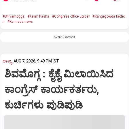
#Shivamogga
#Kalim Pasha
#Congress office uproar
#Rangegowda factio
n
#Kannada news
ADVERTISEMENT
ರಾಜ್ಯ
AUG 7, 2026, 9:49 PM IST
ಶಿವಮೊಗ್ಗ : ಕೈಕೈ ಮಿಲಾಯಿಸಿದ
ಕಾಂಗ್ರೆಸ್ ಕಾರ್ಯಕರ್ತರು,
ಕುರ್ಚಿಗಳು ಪುಡಿಪುಡಿ