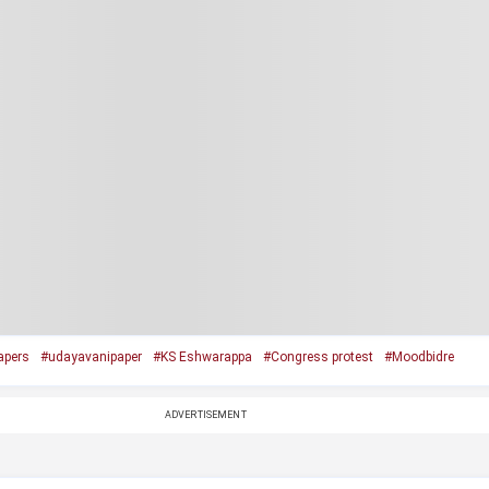
apers
#udayavanipaper
#KS Eshwarappa
#Congress protest
#Moodbidre
ADVERTISEMENT