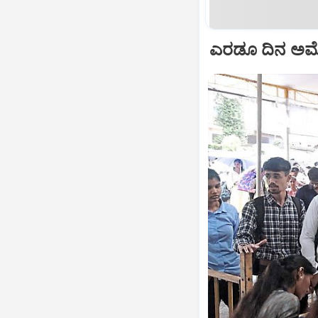
ಎರಡೂ ದಿನ ಅಮೋಘ ಪ