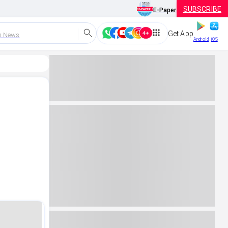
SUBSCRIBE
E-Paper
Get App
h News
Android
iOS