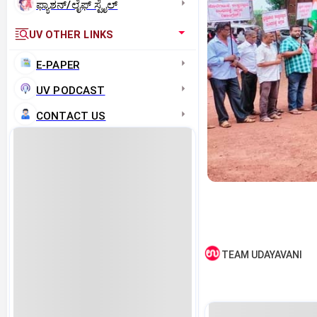
ಫ್ಯಾಶನ್/ಲೈಫ್‌ ಸ್ಟೈಲ್
UV OTHER LINKS
E-PAPER
UV PODCAST
CONTACT US
TEAM UDAYAVANI