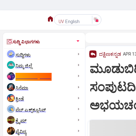
English
UV
ಸುದ್ದಿ ವಿಭಾಗಗಳು
ದಕ್ಷಿಣಕನ್ನಡ
APR 13
ಸುದ್ದಿಗಳು
ಮೂಡುಬಿದಿರ
ನಿಮ್ಮ ಜಿಲ್ಲೆ
ಕಾಮನ್‌ ವೆಲ್ತ್‌ ಗೇಮ್ಸ್‌
ಸಂಪುಟದಿ
ಸಿನೆಮಾ
ಕ್ರೀಡೆ
ಅಭಯಚಂದ್
ವೆಬ್ ಎಕ್ಸ್‌ಕ್ಲೂಸಿವ್
ಕ್ರೈಮ್
ವೈವಿಧ್ಯ