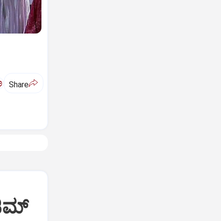
ಅ
Share
ಜಿಮ್