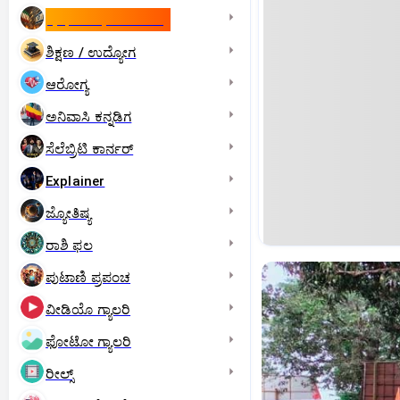
ಇಸ್ರೇಲ್- ಇರಾನ್‌ ಯುದ್ಧ
ಶಿಕ್ಷಣ / ಉದ್ಯೋಗ
ಆರೋಗ್ಯ
ಅನಿವಾಸಿ ಕನ್ನಡಿಗ
ಸೆಲೆಬ್ರಿಟಿ ಕಾರ್ನರ್‌
Explainer
ಜ್ಯೋತಿಷ್ಯ
ರಾಶಿ ಫಲ
ಪುಟಾಣಿ ಪ್ರಪಂಚ
ವೀಡಿಯೊ ಗ್ಯಾಲರಿ
ಫೋಟೋ ಗ್ಯಾಲರಿ
ರೀಲ್ಸ್