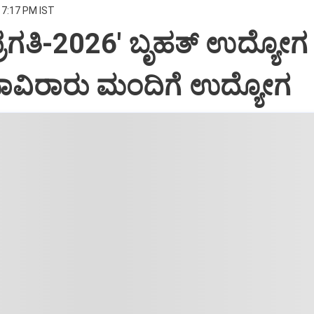
 7:17 PM IST
‌ ಪ್ರಗತಿ-2026' ಬೃಹತ್ ಉದ್ಯೋ
ಸಾವಿರಾರು ಮಂದಿಗೆ ಉದ್ಯೋಗ