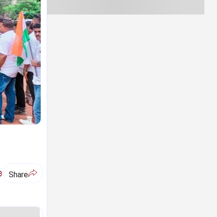
ಅ
Share