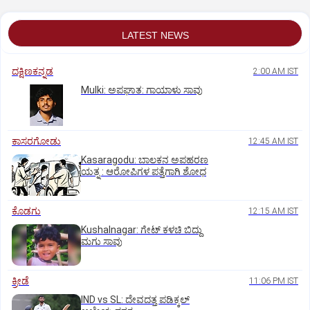
LATEST NEWS
ದಕ್ಷಿಣಕನ್ನಡ
2:00 AM IST
Mulki: ಅಪಘಾತ: ಗಾಯಾಳು ಸಾವು
ಕಾಸರಗೋಡು
12:45 AM IST
Kasaragodu: ಬಾಲಕನ ಅಪಹರಣ
ಯತ್ನ : ಆರೋಪಿಗಳ ಪತ್ತೆಗಾಗಿ ಶೋಧ
ಕೊಡಗು
12:15 AM IST
Kushalnagar: ಗೇಟ್ ಕಳಚಿ ಬಿದ್ದು
ಮಗು ಸಾವು
ಕ್ರೀಡೆ
11:06 PM IST
IND vs SL: ದೇವದತ್ತ ಪಡಿಕ್ಕಲ್‌