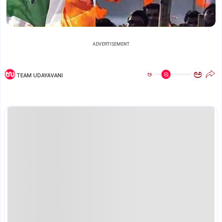
ADVERTISEMENT
ಅ
ಅ
TEAM UDAYAVANI