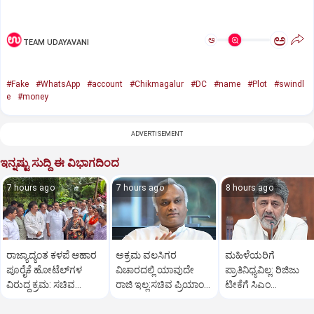
ಅ
ಅ
TEAM UDAYAVANI
#Fake
#WhatsApp
#account
#Chikmagalur
#DC
#name
#Plot
#swindl
e
#money
ADVERTISEMENT
ಇನ್ನಷ್ಟು ಸುದ್ದಿ ಈ ವಿಭಾಗದಿಂದ
7 hours ago
7 hours ago
8 hours ago
ರಾಜ್ಯಾದ್ಯಂತ ಕಳಪೆ ಆಹಾರ
ಅಕ್ರಮ ವಲಸಿಗರ
ಮಹಿಳೆಯರಿಗೆ
ಪೂರೈಕೆ ಹೋಟೆಲ್‌ಗಳ
ವಿಚಾರದಲ್ಲಿ ಯಾವುದೇ
ಪ್ರಾತಿನಿಧ್ಯವಿಲ್ಲ: ರಿಜಿಜು
ವಿರುದ್ಧ ಕ್ರಮ: ಸಚಿವ
ರಾಜಿ ಇಲ್ಲ:ಸಚಿವ ಪ್ರಿಯಾಂಕ್
ಟೀಕೆಗೆ ಸಿಎಂ
ಖಾದರ್
ಖರ್ಗೆ ಕಿಡಿ
ಡಿ.ಕೆ.ಶಿವಕುಮಾರ್
ತಿರುಗೇಟು