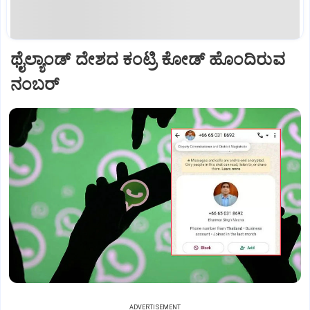
ಥೈಲ್ಯಾಂಡ್ ದೇಶದ ಕಂಟ್ರಿ ಕೋಡ್ ಹೊಂದಿರುವ
ನಂಬರ್‌
ADVERTISEMENT