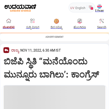
UV
English
E-Paper
ಮುಖಪುಟ
ಸುದ್ದಿ ವಿಭಾಗ
ದಿನ ಭವಿಷ್ಯ
ಹೊಂಗಿರಣ
Search
ADVERTISEMENT
ರಾಜ್ಯ
NOV 11, 2022, 6:30 AM IST
ಬಿಜೆಪಿ ಸ್ಥಿತಿ “ಮನೆಯೊಂದು
ಮುನ್ನೂರು ಬಾಗಿಲು’: ಕಾಂಗ್ರೆಸ್‌