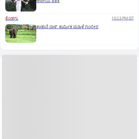
ಅಜೇಯ ಶತಕ
ಕೊಡಗು
10:23 PM IST
ಕಾಡಾನೆ ದಾಳಿ: ಕಾರ್ಮಿಕ ಮಹಿಳೆ ಗಂಭೀರ