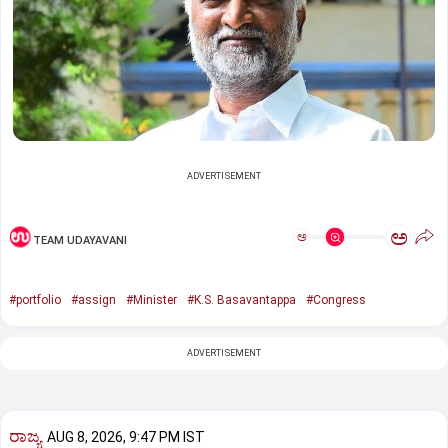
ADVERTISEMENT
ಅ
ಅ
TEAM UDAYAVANI
#portfolio
#assign
#Minister
#K.S. Basavantappa
#Congress
ADVERTISEMENT
ರಾಜ್ಯ
AUG 8, 2026, 9:47 PM IST