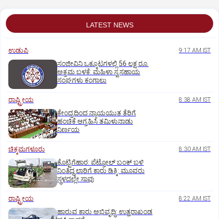
LATEST NEWS
ಉಡುಪಿ
9:17 AM IST
ಸಂಜೀವಿನಿ ಒಕ್ಕೂಟಗಳಲ್ಲಿ 56 ಲಕ್ಷ ರೂ.
ಅಕ್ರಮ ಬಳಕೆ: ಮಹಿಳಾ ಸ್ವಸಹಾಯ
ಸಂಘಗಳು ಕಂಗಾಲು
ರಾಷ್ಟ್ರೀಯ
8:38 AM IST
ಕೇಂದ್ರದಿಂದ ನ್ಯಾಯಯುತ ತೆರಿಗೆ
ಹಂಚಿಕೆ ಆಗ್ರಹಿಸಿ ತಮಿಳುನಾಡು
ನಿರ್ಣಯ
ಚಿಕ್ಕಮಗಳೂರು
8:30 AM IST
ಕೊಟ್ಟಿಗೆಹಾರ: ಪೆಟ್ರೋಲ್ ಬಂಕ್ ಬಳಿ
ನಿಂತಿದ್ದ ಲಾರಿಗೆ ಕಾರು ಡಿಕ್ಕಿ: ಮೂವರು
ಸ್ಥಳದಲ್ಲೇ ಸಾವು
ರಾಷ್ಟ್ರೀಯ
8:22 AM IST
ಹಾರುವ ಕಾರು ಅಭಿವೃದ್ಧಿ: ಉತ್ತರಾಖಂಡ