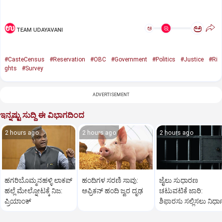
ಅ
ಅ
TEAM UDAYAVANI
#CasteCensus
#Reservation
#OBC
#Government
#Politics
#Justice
#Ri
ghts
#Survey
ADVERTISEMENT
ಇನ್ನಷ್ಟು ಸುದ್ದಿ ಈ ವಿಭಾಗದಿಂದ
2 hours ago
2 hours ago
2 hours ago
ಹಗರಿಬೊಮ್ಮನಹಳ್ಳಿ ಲಾಕಪ್‌
ಹಂದಿಗಳ ಸರಣಿ ಸಾವು:
ಜೈಲು ಸುಧಾರಣ
ಹಲ್ಲೆ ಮೇಲ್ನೋಟಕ್ಕೆ ನಿಜ:
ಆಫ್ರಿಕನ್‌ ಹಂದಿ ಜ್ವರ ದೃಢ
ಚಟುವಟಿಕೆ ಜಾರಿ:
ಪ್ರಿಯಾಂಕ್‌
ಶಿಫಾರಸು ಸಲ್ಲಿಸಲು ನಿರ್ಧ