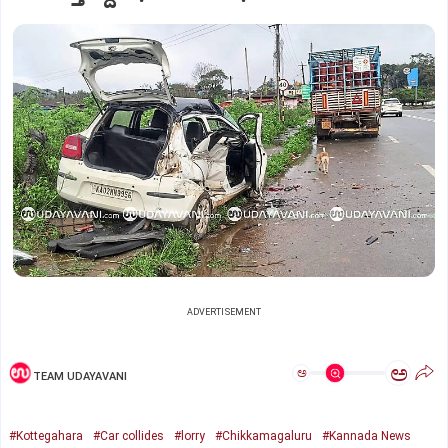
ADVERTISEMENT
ಅ
ಅ
TEAM UDAYAVANI
#Kottegahara
#Car collides
#lorry
#Chikkamagaluru
#Kannada News