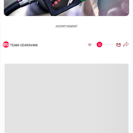
ADVERTISEMENT
ಅ
ಅ
TEAM UDAYAVANI