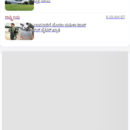
ವ್ಯಕ್ತಿ ಸಾಧನೆ
ರಾಷ್ಟ್ರೀಯ
8:03 AM IST
ಭಾವನಾರಿಗೆ ಮೊದಲ ಮಹಿಳಾ ಟಾಪ್‌
ಗನ್‌ ಫೈಟರ್‌ ಖ್ಯಾತಿ