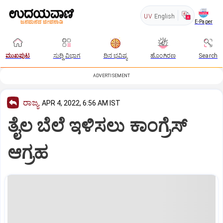
UV
English
E-Paper
ಮುಖಪುಟ
ಸುದ್ದಿ ವಿಭಾಗ
ದಿನ ಭವಿಷ್ಯ
ಹೊಂಗಿರಣ
Search
ADVERTISEMENT
ರಾಜ್ಯ
APR 4, 2022, 6:56 AM IST
ತೈಲ ಬೆಲೆ ಇಳಿಸಲು ಕಾಂಗ್ರೆಸ್‌
ಆಗ್ರಹ