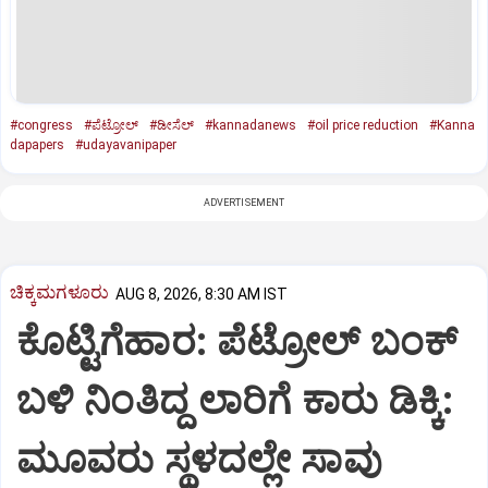
#congress
#ಪೆಟ್ರೋಲ್‌
#ಡೀಸೆಲ್‌
#kannadanews
#oil price reduction
#Kanna
dapapers
#udayavanipaper
ADVERTISEMENT
ಚಿಕ್ಕಮಗಳೂರು
AUG 8, 2026, 8:30 AM IST
ಕೊಟ್ಟಿಗೆಹಾರ: ಪೆಟ್ರೋಲ್ ಬಂಕ್
ಬಳಿ ನಿಂತಿದ್ದ ಲಾರಿಗೆ ಕಾರು ಡಿಕ್ಕಿ:
ಮೂವರು ಸ್ಥಳದಲ್ಲೇ ಸಾವು