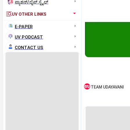
ಫ್ಯಾಶನ್/ಲೈಫ್‌ ಸ್ಟೈಲ್
UV OTHER LINKS
E-PAPER
UV PODCAST
CONTACT US
TEAM UDAYAVANI