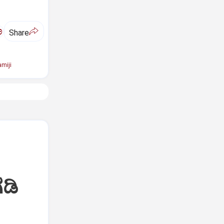
ಅ
Share
miji
ಡಿ