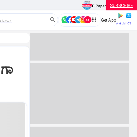
SUBSCRIBE
E-Paper
Get App
h News
Android
iOS
ಂಗಾ