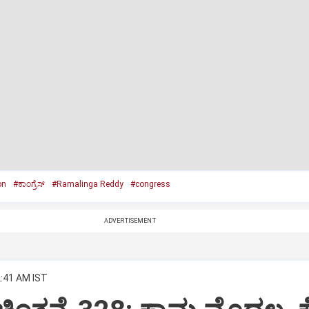
on
#ಕಾಂಗ್ರೆಸ್‌
#Ramalinga Reddy
#congress
ADVERTISEMENT
2:41 AM IST