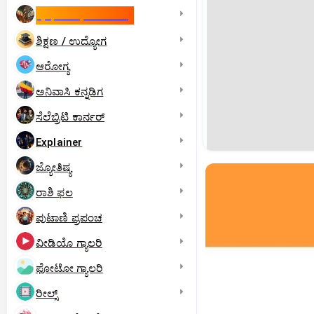
ಇಸ್ರೇಲ್- ಇರಾನ್‌ ಯುದ್ಧ
ಶಿಕ್ಷಣ / ಉದ್ಯೋಗ
ಆರೋಗ್ಯ
ಅನಿವಾಸಿ ಕನ್ನಡಿಗ
ಸೆಲೆಬ್ರಿಟಿ ಕಾರ್ನರ್‌
Explainer
ಜ್ಯೋತಿಷ್ಯ
ರಾಶಿ ಫಲ
ಪುಟಾಣಿ ಪ್ರಪಂಚ
ವೀಡಿಯೊ ಗ್ಯಾಲರಿ
ಫೋಟೋ ಗ್ಯಾಲರಿ
ರೀಲ್ಸ್