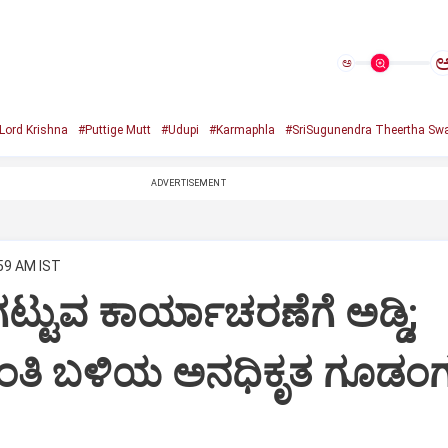
ಅ
Lord Krishna
#Puttige Mutt
#Udupi
#Karmaphla
#SriSugunendra Theertha Swa
ADVERTISEMENT
:59 AM IST
ಟ್ಟುವ ಕಾರ್ಯಾಚರಣೆಗೆ ಅಡ್ಡಿ;
ಂತಿ ಬಳಿಯ ಅನಧಿಕೃತ ಗೂಡಂಗ