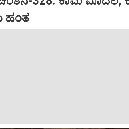
 ಚಿಂತನೆ-328: ಕಾಮ ಮೊದಲ, 
 ಹಂತ