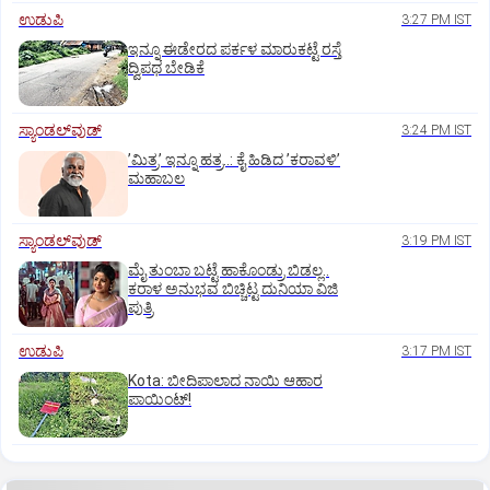
ಉಡುಪಿ
3:27 PM IST
ಇನ್ನೂ ಈಡೇರದ ಪರ್ಕಳ ಮಾರುಕಟ್ಟೆ ರಸ್ತೆ
ದ್ವಿಪಥ ಬೇಡಿಕೆ
ಸ್ಯಾಂಡಲ್‌ವುಡ್‌
3:24 PM IST
ʼಮಿತ್ರʼ ಇನ್ನೂ ಹತ್ರ..: ಕೈ ಹಿಡಿದ ʼಕರಾವಳಿʼ
ಮಹಾಬಲ
ಸ್ಯಾಂಡಲ್‌ವುಡ್‌
3:19 PM IST
ಮೈ ತುಂಬಾ ಬಟ್ಟೆ ಹಾಕೊಂಡ್ರು ಬಿಡಲ್ಲ..
ಕರಾಳ ಅನುಭವ ಬಿಚ್ಚಿಟ್ಟ ದುನಿಯಾ ವಿಜಿ
ಪುತ್ರಿ
ಉಡುಪಿ
3:17 PM IST
Kota: ಬೀದಿಪಾಲಾದ ನಾಯಿ ಆಹಾರ
ಪಾಯಿಂಟ್‌!