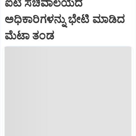
ಐಟಿ ಸಚಿವಾಲಯದ
ಅಧಿಕಾರಿಗಳನ್ನು ಭೇಟಿ ಮಾಡಿದ
ಮೆಟಾ ತಂಡ