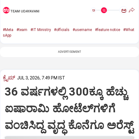
ಅ
ಅ
TEAM UDAYAVANI
#Meta
#team
#IT Ministry
#officials
#username
#feature notice
#What
sApp
ADVERTISEMENT
ಕ್ರೈಮ್
JUL 3, 2026, 7:49 PM IST
36 ವರ್ಷಗಳಲ್ಲಿ 300ಕ್ಕೂ ಹೆಚ್ಚು
ಐಷಾರಾಮಿ ಹೋಟೆಲ್‌ಗಳಿಗೆ
ವಂಚಿಸಿದ್ದ ವೃದ್ಧ ಕೊನೆಗೂ ಅರೆಸ್ಟ್