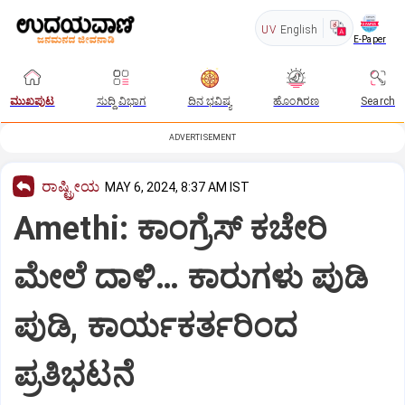
UV
English
E-Paper
ಮುಖಪುಟ
ಸುದ್ದಿ ವಿಭಾಗ
ದಿನ ಭವಿಷ್ಯ
ಹೊಂಗಿರಣ
Search
ADVERTISEMENT
ರಾಷ್ಟ್ರೀಯ
MAY 6, 2024, 8:37 AM IST
Amethi: ಕಾಂಗ್ರೆಸ್ ಕಚೇರಿ
ಮೇಲೆ ದಾಳಿ… ಕಾರುಗಳು ಪುಡಿ
ಪುಡಿ, ಕಾರ್ಯಕರ್ತರಿಂದ
ಪ್ರತಿಭಟನೆ