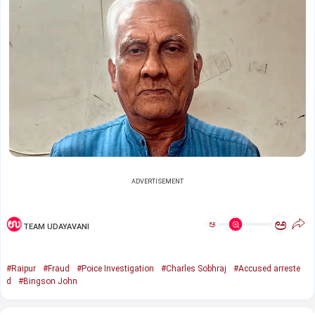
ADVERTISEMENT
ಅ
ಅ
TEAM UDAYAVANI
#Raipur
#Fraud
#Poice Investigation
#Charles Sobhraj
#Accused arreste
d
#Bingson John