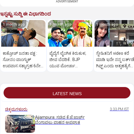
ADVERTISEMENT
ಇನ್ನಷ್ಟು ಸುದ್ದಿ ಈ ವಿಭಾಗದಿಂದ
1 month ago
1 month ago
1 month ago
ಕಾಕ್ರೋಚ್ ಜನತಾ ಪಕ್ಷ :
ವೈದ್ಯೆಗೆ ಲೈಂಗಿಕ ಕಿರುಕುಳ,
ಸ್ನೇಹಿತನಿಗೆ video ಕರೆ
ಸೋನಂ ವಾಂಗ್ಚುಕ್
ಜೀವ ಬೆದರಿಕೆ.. BJP
ಮಾಡಿ ಇದೇ ನನ್ನ ಬರ್ತ್‌
ಉಪವಾಸ ಸತ್ಯಾಗ್ರಹ 6ನೇ
ಯುವ ಮೋರ್ಚಾ
ಗಿಫ್ಟ್ ಎಂದು ಆತ್ಮಹತ್ಯೆಗೆ
ದಿನಕ್ಕೆ
ನಾಯಕನ ವಿರುದ್ಧ ಪ್ರಕರಣ
ಶರಣಾದ ಮಹಿಳೆ
ದಾಖಲು
LATEST NEWS
ಚಿಕ್ಕಮಗಳೂರು
3:33 PM IST
Ajjampura: ಸಚಿವ ಕೆ.ಜೆ.ಜಾರ್ಜ್
ಬೆಂಗಾವಲು ವಾಹನ ಅಪಘಾತ