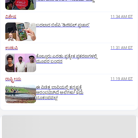
ವಿಶೇಷ
11:34 AM IST
ಬದಲಾದ ಬಿಜೆಪಿ 'ಡಿಜಿಟಲ್‌ ಪ್ರಚಾರ'
ಉಡುಪಿ
11:31 AM IST
ಕೊಲ್ಲೂರು:ಎರಡು ಪ್ರತ್ಯೇಕ ಪ್ರಕರಣಗಳಲ್ಲಿ
ಮೂವರ ಬಂಧನ
ರಾಷ್ಟ್ರೀಯ
11:19 AM IST
ಈ ವಿಚಿತ್ರ ಬಾವಿಯಲ್ಲಿ ತನ್ನಷ್ಟಕ್ಕೆ
ಆರಂಭವಾಗಿದೆ ಅಲೆಗಳು! ಇದು
ಭೂಕಂಪವಲ್ಲ!