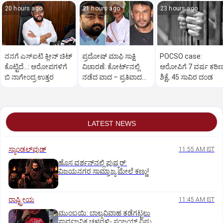
20 hours ago
21 hours ago
23 hours ago
ನನಗೆ ಎಸ್ಐಟಿ ಕ್ಲೀನ್ ಚಿಟ್
ಪ್ರದೋಷ್ ಮಾಫಿ ಸಾಕ್ಷಿ
POCSO case:
ಕೊಟ್ಟಿದೆ…: ಆರೋಪಗಳಿಗೆ
ವಿಚಾರಣೆ: ಕೋರ್ಟ್‌ನಲ್ಲಿ
ಆರೋಪಿಗೆ 7 ವರ್ಷ ಕಠಿ
ಬಿ ನಾಗೇಂದ್ರ ಉತ್ತರ
ನಡೆದ ವಾದ – ಪ್ರತಿವಾದದ
ಶಿಕ್ಷೆ, 45 ಸಾವಿರ ದಂಡ
ಸಾರಾಂಶ ಇಲ್ಲಿದೆ..
LATEST NEWS
ಸ್ಯಾಂಡಲ್‌ವುಡ್‌
11:55 AM IST
ಹೊಸ ವರ್ಶನ್‌ನಲ್ಲಿ ಪುಷ್ಕರ್‌:
ವಿಜಯನಗರ ಸಾಮ್ರಾಜ್ಯ ಮೇಲೆ ಕಣ್ಣು!
ರಾಷ್ಟ್ರೀಯ
11:45 AM IST
ಮುಂಬಯಿ: ಬಾಲ್ಯವಿವಾಹ ತಡೆಗಟ್ಟಲು
ಸಾರ್ವಜನಿಕ ಚಳವಳಿ- ಸಂಜಯ್‌ ವಿಷ್ಣು