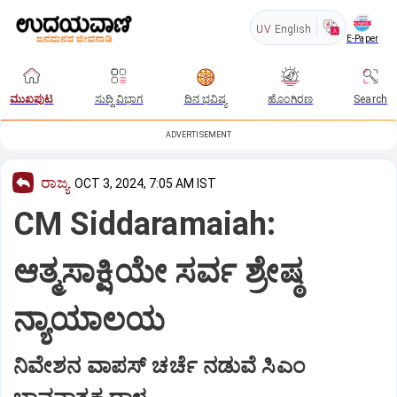
UV
English
E-Paper
ಮುಖಪುಟ
ಸುದ್ದಿ ವಿಭಾಗ
ದಿನ ಭವಿಷ್ಯ
ಹೊಂಗಿರಣ
Search
ADVERTISEMENT
ರಾಜ್ಯ
OCT 3, 2024, 7:05 AM IST
CM Siddaramaiah:
ಆತ್ಮಸಾಕ್ಷಿಯೇ ಸರ್ವ ಶ್ರೇಷ್ಠ
ನ್ಯಾಯಾಲಯ
ನಿವೇಶನ ವಾಪಸ್‌ ಚರ್ಚೆ ನಡುವೆ ಸಿಎಂ