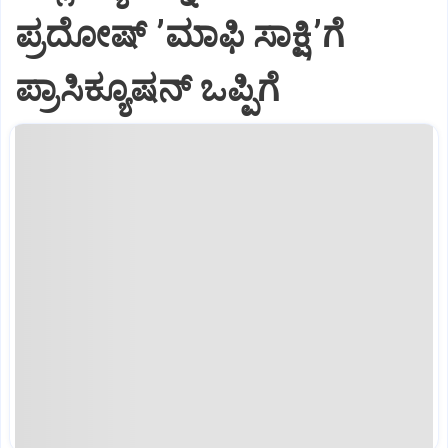
ಪ್ರದೋಷ್‌ ʼಮಾಫಿ ಸಾಕ್ಷಿʼಗೆ
ಪ್ರಾಸಿಕ್ಯೂಷನ್ ಒಪ್ಪಿಗೆ