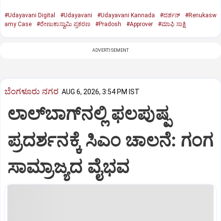
#Udayavani Digital
#Udayavani
#Udayavani Kannada
#ದರ್ಶನ್‌
#Renukasw
amy Case
#ರೇಣುಕಾಸ್ವಾಮಿ ಪ್ರಕರಣ
#Pradosh
#Approver
#ಮಾಫಿ ಸಾಕ್ಷಿ
ADVERTISEMENT
ಬೆಂಗಳೂರು ನಗರ
AUG 6, 2026, 3:54 PM IST
ಲಾಲ್‌ಬಾಗ್‌ನಲ್ಲಿ ಫಲಪುಷ್ಪ
ಪ್ರದರ್ಶನಕ್ಕೆ ಸಿಎಂ ಚಾಲನೆ: ಗಂಗ
ಸಾಮ್ರಾಜ್ಯದ ವೈಭವ