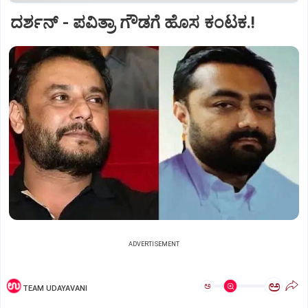
ದರ್ಶನ್‌ - ಪವಿತ್ರಾ ಗೌಡಗೆ ಹೊಸ ಕಂಟಕ.!
ADVERTISEMENT
ಅ
ಅ
TEAM UDAYAVANI