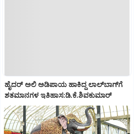
ಹೈದರ್ ಅಲಿ ಅಡಿಪಾಯ ಹಾಕಿದ್ದ ಲಾಲ್‌ಬಾಗ್‌ಗೆ
ಶತಮಾನಗಳ ಇತಿಹಾಸ:ಡಿ.ಕೆ.ಶಿವಕುಮಾರ್