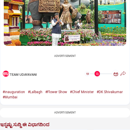
ADVERTISEMENT
ಅ
ಅ
TEAM UDAYAVANI
#inauguration
#Lalbagh
#Flower Show
#Chief Minister
#DK Shivakumar
#Mumbai
ADVERTISEMENT
ಇನ್ನಷ್ಟು ಸುದ್ದಿ ಈ ವಿಭಾಗದಿಂದ