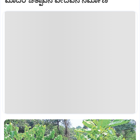
ಮಾದರಿ ಚಿತ್ಪಾವನ ವೇದವನ ನಿರ್ಮಾಣ