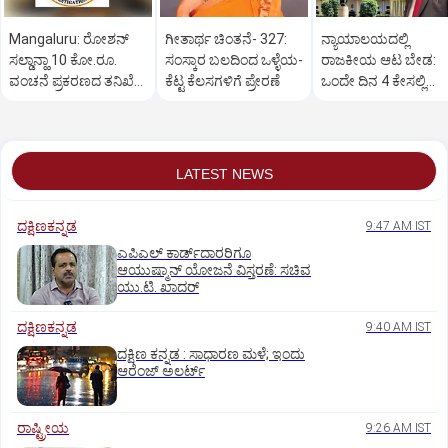
Mangaluru: ರೋಶನ್‌
ಗೀತಾರ್ಥ ಚಿಂತನೆ- 327:
ನ್ಯಾಯಾಲಯದಲ್ಲಿ
ಸಲ್ಡಾನ್ಹಾ 10 ಕೋ.ರೂ.
ಸಂಸ್ಕಾರ ಬಲದಿಂದ ಒಳ್ಳೆಯ-
ರಾಜಕೀಯ ಆಟ ಬೇಡ:
ವಂಚನೆ ಪ್ರಕರಣದ ತನಿಖೆ
ಕೆಟ್ಟ ಕೆಲಸಗಳಿಗೆ ಪ್ರೇರಣೆ
ಒಂದೇ ದಿನ 4 ಕೇಸಲ್ಲಿ
ಸಿಐಡಿಗೆ ವರ್ಗ
ಸುಪ್ರೀಂಕೋರ್ಟ್‌ ಅಭಿಮ
LATEST NEWS
ದಕ್ಷಿಣಕನ್ನಡ
9:47 AM IST
ಎಪಿಎಲ್‌ ಕಾರ್ಡ್‌ದಾರರಿಗೂ
ಆಯುಷ್ಮಾನ್‌ ಯೋಜನೆ ವಿಸ್ತರಣೆ: ಸಚಿವ
ಯು.ಟಿ. ಖಾದರ್
ದಕ್ಷಿಣಕನ್ನಡ
9:40 AM IST
ದಕ್ಷಿಣ ಕನ್ನಡ : ಸಾಧಾರಣ ಮಳೆ; ಇಂದು
ಆರೆಂಜ್‌ ಅಲರ್ಟ್
ರಾಷ್ಟ್ರೀಯ
9:26 AM IST