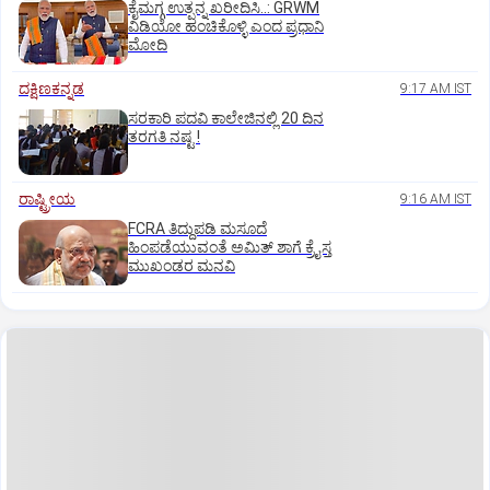
ಕೈಮಗ್ಗ ಉತ್ಪನ್ನ ಖರೀದಿಸಿ..: GRWM
ವಿಡಿಯೋ ಹಂಚಿಕೊಳ್ಳಿ ಎಂದ ಪ್ರಧಾನಿ
ಮೋದಿ
ದಕ್ಷಿಣಕನ್ನಡ
9:17 AM IST
ಸರಕಾರಿ ಪದವಿ ಕಾಲೇಜಿನಲ್ಲಿ 20 ದಿನ
ತರಗತಿ ನಷ್ಟ !
ರಾಷ್ಟ್ರೀಯ
9:16 AM IST
FCRA ತಿದ್ದುಪಡಿ ಮಸೂದೆ
ಹಿಂಪಡೆಯುವಂತೆ ಅಮಿತ್‌ ಶಾಗೆ ಕ್ರೈಸ್ತ
ಮುಖಂಡರ ಮನವಿ