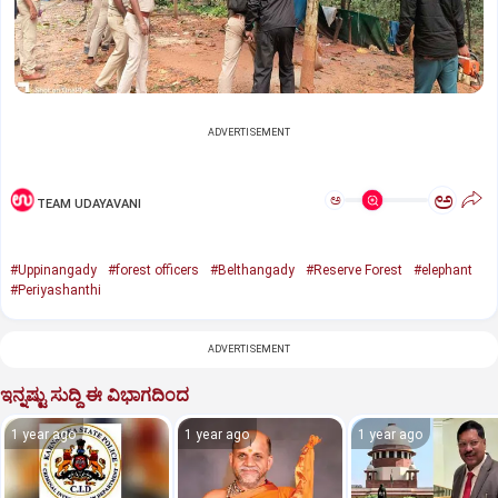
ADVERTISEMENT
ಅ
ಅ
TEAM UDAYAVANI
#Uppinangady
#forest officers
#Belthangady
#Reserve Forest
#elephant
#Periyashanthi
ADVERTISEMENT
ಇನ್ನಷ್ಟು ಸುದ್ದಿ ಈ ವಿಭಾಗದಿಂದ
1 year ago
1 year ago
1 year ago