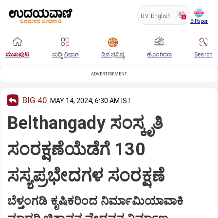
UV
English
E-Paper
ಮುಖಪುಟ
ಸುದ್ದಿ ವಿಭಾಗ
ದಿನ ಭವಿಷ್ಯ
ಹೊಂಗಿರಣ
Search
ADVERTISEMENT
BIG 40
MAY 14, 2024, 6:30 AM IST
Belthangady ಸಂಸ್ಕೃತಿ
ಸಂರಕ್ಷಣೆಯೆಡೆಗೆ 130
ಸಸ್ಯಪ್ರಭೇದಗಳ ಸಂರಕ್ಷಣೆ
ಬೆಳ್ತಂಗಡಿ ಕೃಷಿಕರಿಂದ ನಿರ್ಮಾಮಿಯಾವಾಕಿ