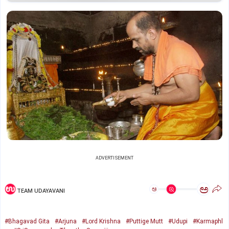
ADVERTISEMENT
ಅ
ಅ
TEAM UDAYAVANI
#Bhagavad Gita
#Arjuna
#Lord Krishna
#Puttige Mutt
#Udupi
#Karmaphl