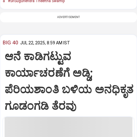
a
#SriSugunendra Theertha Swamiji
ADVERTISEMENT
BIG 40
JUL 22, 2025, 8:59 AM IST
ಆನೆ ಕಾಡಿಗಟ್ಟುವ
ಕಾರ್ಯಾಚರಣೆಗೆ ಅಡ್ಡಿ;
ಪೆರಿಯಶಾಂತಿ ಬಳಿಯ ಅನಧಿಕೃತ
ಗೂಡಂಗಡಿ ತೆರವು