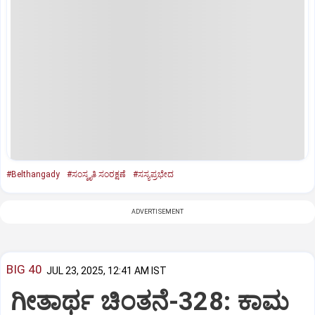
#Belthangady
#ಸಂಸ್ಕೃತಿ ಸಂರಕ್ಷಣೆ
#ಸಸ್ಯಪ್ರಭೇದ
ADVERTISEMENT
BIG 40
JUL 23, 2025, 12:41 AM IST
ಗೀತಾರ್ಥ ಚಿಂತನೆ-328: ಕಾಮ