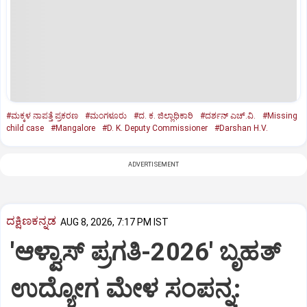
#ಮಕ್ಕಳ ನಾಪತ್ತೆ ಪ್ರಕರಣ
#ಮಂಗಳೂರು
#ದ. ಕ. ಜಿಲ್ಲಾಧಿಕಾರಿ
#ದರ್ಶನ್‌ ಎಚ್‌.ವಿ.
#Missing
child case
#Mangalore
#D. K. Deputy Commissioner
#Darshan H.V.
ADVERTISEMENT
ದಕ್ಷಿಣಕನ್ನಡ
AUG 8, 2026, 7:17 PM IST
'ಆಳ್ವಾಸ್‌ ಪ್ರಗತಿ-2026' ಬೃಹತ್
ಉದ್ಯೋಗ ಮೇಳ ಸಂಪನ್ನ: