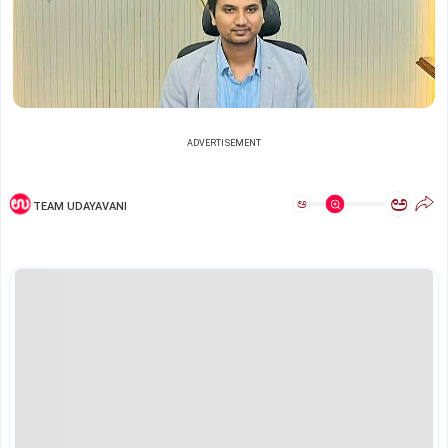
ADVERTISEMENT
ಅ
ಅ
TEAM UDAYAVANI