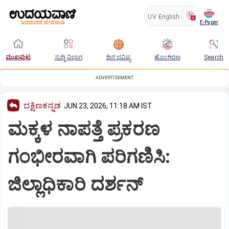
UV
English
E-Paper
ಮುಖಪುಟ
ಸುದ್ದಿ ವಿಭಾಗ
ದಿನ ಭವಿಷ್ಯ
ಹೊಂಗಿರಣ
Search
ADVERTISEMENT
ದಕ್ಷಿಣಕನ್ನಡ
JUN 23, 2026, 11:18 AM IST
ಮಕ್ಕಳ ನಾಪತ್ತೆ ಪ್ರಕರಣ
ಗಂಭೀರವಾಗಿ ಪರಿಗಣಿಸಿ:
ಜಿಲ್ಲಾಧಿಕಾರಿ ದರ್ಶನ್