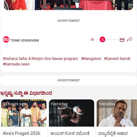
ADVERTISEMENT
ಅ
ಅ
TEAM UDAYAVANI
#Suhana Safar & Rimjim Gire Sawan program
#Mangalore
#Ganesh Karnik
#Kannada news
ADVERTISEMENT
ಇನ್ನಷ್ಟು ಸುದ್ದಿ ಈ ವಿಭಾಗದಿಂದ
23 hours ago
Yesterday
Yesterday
Alva's Pragati 2026:
ಕಾಯರ್ ಗೋಳಿ ದರೋಡೆ
ರಾಜ್ಯದೆಲ್ಲೆಡೆ ಆಹಾರ