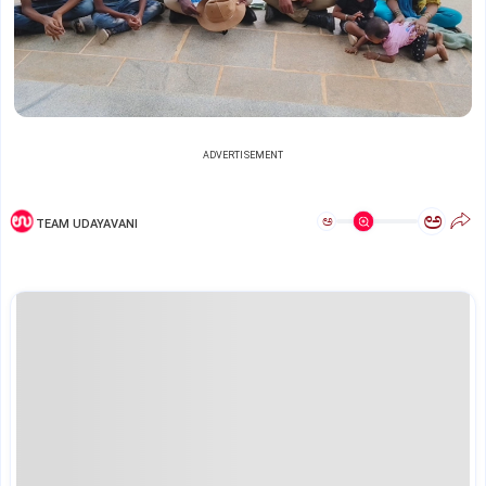
ADVERTISEMENT
ಅ
ಅ
TEAM UDAYAVANI