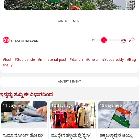
ADVERTISEMENT
ಅ
ಅ
TEAM UDAYAVANI
#lost
#Gudibande
#ministerial post
#Bandh
#Chelur
#Subbareddy
#Bag
epally
ADVERTISEMENT
ಇನ್ನಷ್ಟು ಸುದ್ದಿ ಈ ವಿಭಾಗದಿಂದ
11 days ago
12 days ago
12 days ago
ಸುಮಾ ನರ್ಸಿಂಗ್ ಹೋಮ್
ಮುದ್ದೇನಹಳ್ಳಿಯಲ್ಲಿ 'ರೈಸ್'
ಚಿಕ್ಕಬಳ್ಳಾಪುರ ಆಯ್ತು,