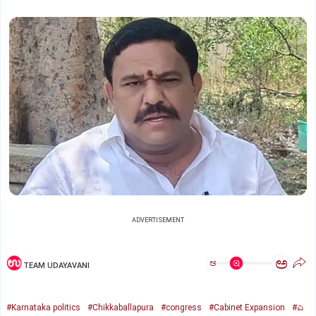
ADVERTISEMENT
ಅ
ಅ
TEAM UDAYAVANI
#Karnataka politics
#Chikkaballapura
#congress
#Cabinet Expansion
#ಎ