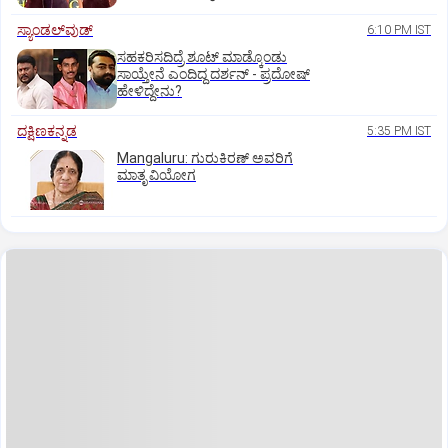
ಸ್ಯಾಂಡಲ್‌ವುಡ್‌
6:10 PM IST
ಸಹಕರಿಸದಿದ್ರೆ ಶೂಟ್‌ ಮಾಡ್ಕೊಂಡು
ಸಾಯ್ತೇನೆ ಎಂದಿದ್ದ ದರ್ಶನ್‌ - ಪ್ರದೋಷ್‌
ಹೇಳಿದ್ದೇನು?
ದಕ್ಷಿಣಕನ್ನಡ
5:35 PM IST
Mangaluru: ಗುರುಕಿರಣ್ ಅವರಿಗೆ
ಮಾತೃ ವಿಯೋಗ