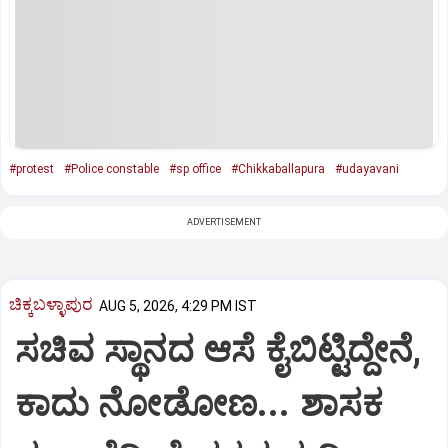
#protest
#Police constable
#sp office
#Chikkaballapura
#udayavani
ADVERTISEMENT
ಚಿಕ್ಕಬಳ್ಳಾಪುರ
AUG 5, 2026, 4:29 PM IST
ಸಚಿವ ಸ್ಥಾನದ ಆಸೆ ಕೈಬಿಟ್ಟಿದ್ದೇನೆ,
ಕಾದು ನೋಡೋಣ... ಶಾಸಕ