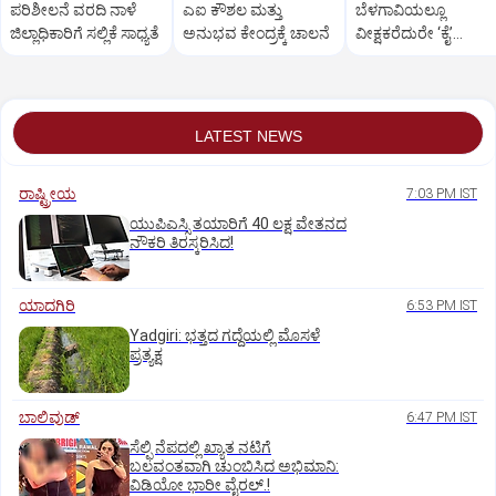
ಪರಿಶೀಲನೆ ವರದಿ ನಾಳೆ
ಎಐ ಕೌಶಲ ಮತ್ತು
ಬೆಳಗಾವಿಯಲ್ಲೂ
ಜಿಲ್ಲಾಧಿಕಾರಿಗೆ ಸಲ್ಲಿಕೆ ಸಾಧ್ಯತೆ
ಅನುಭವ ಕೇಂದ್ರಕ್ಕೆ ಚಾಲನೆ
ವೀಕ್ಷಕರೆದುರೇ ‘ಕೈ’
ಮುಖಂಡರ ಗಲಾಟೆ
LATEST NEWS
ರಾಷ್ಟ್ರೀಯ
7:03 PM IST
ಯುಪಿಎಸ್ಸಿ ತಯಾರಿಗೆ 40 ಲಕ್ಷ ವೇತನದ
ನೌಕರಿ ತಿರಸ್ಕರಿಸಿದ!
ಯಾದಗಿರಿ
6:53 PM IST
Yadgiri: ಭತ್ತದ ಗದ್ದೆಯಲ್ಲಿ ಮೊಸಳೆ
ಪ್ರತ್ಯಕ್ಷ
ಬಾಲಿವುಡ್‌
6:47 PM IST
ಸೆಲ್ಫಿ ನೆಪದಲ್ಲಿ ಖ್ಯಾತ ನಟಿಗೆ
ಬಲವಂತವಾಗಿ ಚುಂಬಿಸಿದ ಅಭಿಮಾನಿ:
ವಿಡಿಯೋ ಭಾರೀ ವೈರಲ್.!