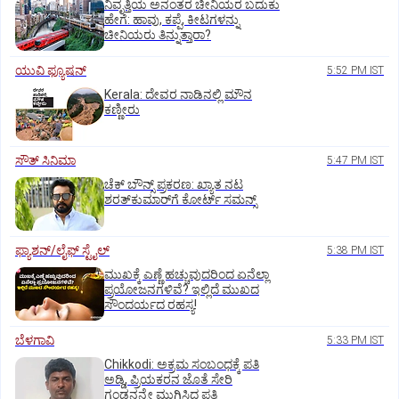
ನಿವೃತ್ತಿಯ ಅನಂತರ ಚೀನಿಯರ ಬದುಕು
ಹೇಗೆ: ಹಾವು, ಕಪ್ಪೆ, ಕೀಟಗಳನ್ನು
ಚೀನಿಯರು ತಿನ್ನುತ್ತಾರಾ?
ಯುವಿ ಫ್ಯೂಷನ್
5:52 PM IST
Kerala: ದೇವರ ನಾಡಿನಲ್ಲಿ ಮೌನ
ಕಣ್ಣೀರು
ಸೌತ್‌ ಸಿನಿಮಾ
5:47 PM IST
ಚೆಕ್ ಬೌನ್ಸ್ ಪ್ರಕರಣ: ಖ್ಯಾತ ನಟ
ಶರತ್‌ಕುಮಾರ್‌ಗೆ ಕೋರ್ಟ್ ಸಮನ್ಸ್
ಫ್ಯಾಶನ್/ಲೈಫ್‌ ಸ್ಟೈಲ್
5:38 PM IST
ಮುಖಕ್ಕೆ ಎಣ್ಣೆ ಹಚ್ಚುವುದರಿಂದ ಏನೆಲ್ಲಾ
ಪ್ರಯೋಜನಗಳಿವೆ? ಇಲ್ಲಿದೆ ಮುಖದ
ಸೌಂದರ್ಯದ ರಹಸ್ಯ!
ಬೆಳಗಾವಿ
5:33 PM IST
Chikkodi: ಅಕ್ರಮ ಸಂಬಂಧಕ್ಕೆ ಪತಿ
ಅಡ್ಡಿ, ಪ್ರಿಯಕರನ ಜೊತೆ ಸೇರಿ
ಗಂಡನನ್ನೇ ಮುಗಿಸಿದ ಪತ್ನಿ