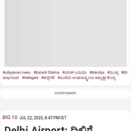
#udayavani news
#Barack Obama
#ಬರಾಕ್ ಒಬಾಮಾ
#Mandya
#ಮಂಡ್ಯ
#Bh
utayi trust
#Hellegere
#ಹಲ್ಲೇಗೆರೆ
#ಭೂದೇವಿ ಅಂತಾರಾಷ್ಟ್ರೀಯ ಆಧ್ಯಾತ್ಮಿಕ ಕೇಂದ್ರ
ADVERTISEMENT
BIG 10
JUL 22, 2025, 8:47 PM IST
Delhi Airport: ದಿಲ್ಲಿಗೆ