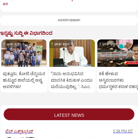
ent
ADVERTISEMENT
ಇನ್ನಷ್ಟು ಸುದ್ದಿ ಈ ವಿಭಾಗದಿಂದ
1 year ago
1 year ago
1 year ago
ಪುತ್ತೂರು: ಕೋಟಿ ಚೆನ್ನಯರ
“ನಾನು ಅನುಭವಿಸಿದ
ಕತೆ ಹೇಳುವ
ಹುಟ್ಟೂರ ಶಾಲೆಯಲ್ಲಿ ಅಷ್ಟ
ಮಾನಸಿಕ ಕಿರುಕುಳ ಎಂದೂ
ಅಸ್ಥಿಪಂಜರಗಳು:
ಅವಳಿಗಳು!
ಮರೆಯುವುದಿಲ್ಲ…’: ಸಿಎಂ
ಧರ್ಮಸ್ಥಳದ‌ ಕರಾಳ ರಹಸ್ಯ
ಸಿದ್ದರಾಮಯ್ಯ
ತೆರೆದಿಡಲಿದೆಯೇ ಡಿಎನ್
ಪರೀಕ್ಷೆ?
LATEST NEWS
ವೆಬ್ ಎಕ್ಸ್‌ಕ್ಲೂಸಿವ್
5:58 PM IST