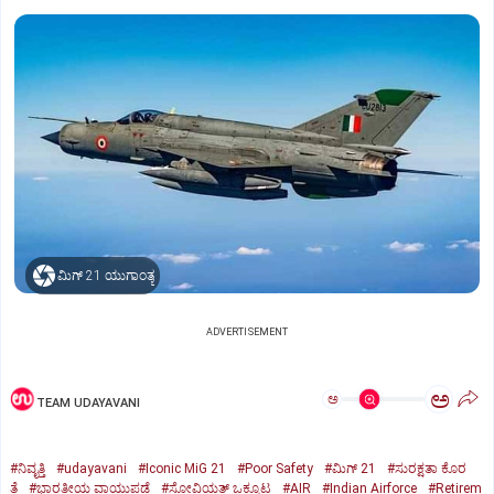
ಮಿಗ್‌ 21 ಯುಗಾಂತ್ಯ
ADVERTISEMENT
ಅ
ಅ
TEAM UDAYAVANI
#ನಿವೃತ್ತಿ
#udayavani
#Iconic MiG 21
#Poor Safety
#ಮಿಗ್‌ 21
#ಸುರಕ್ಷತಾ ಕೊರ
ತೆ
#ಭಾರತೀಯ ವಾಯುಪಡೆ
#ಸೋವಿಯತ್‌ ಒಕ್ಕೂಟ
#AIR
#Indian Airforce
#Retirem