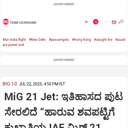
ADVERTISEMENT
ಅ
ಅ
TEAM UDAYAVANI
#Air India flight
#New Delhi
#passengers
#Hong Kong
#caught fire
#auxili
ary power unit
ADVERTISEMENT
BIG 10
JUL 22, 2025, 4:50 PM IST
MiG 21 Jet: ಇತಿಹಾಸದ ಪುಟ
ಸೇರಲಿದೆ “ಹಾರುವ ಶವಪಟ್ಟಿಗೆ
ಕುಖ್ಯಾತಿಯ IAF ಮಿಗ್‌ 21