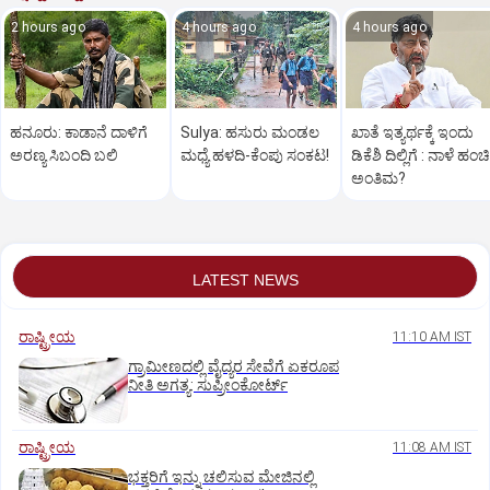
2 hours ago
4 hours ago
4 hours ago
ಹನೂರು: ಕಾಡಾನೆ ದಾಳಿಗೆ
Sulya: ಹಸುರು ಮಂಡಲ
ಖಾತೆ ಇತ್ಯರ್ಥಕ್ಕೆ ಇಂದು
ಅರಣ್ಯ ಸಿಬಂದಿ ಬಲಿ
ಮಧ್ಯೆ ಹಳದಿ-ಕೆಂಪು ಸಂಕಟ!
ಡಿಕೆಶಿ ದಿಲ್ಲಿಗೆ : ನಾಳೆ ಹಂಚಿ
ಅಂತಿಮ?
LATEST NEWS
ರಾಷ್ಟ್ರೀಯ
11:10 AM IST
ಗ್ರಾಮೀಣದಲ್ಲಿ ವೈದ್ಯರ ಸೇವೆಗೆ ಏಕರೂಪ
ನೀತಿ ಅಗತ್ಯ: ಸುಪ್ರೀಂಕೋರ್ಟ್‌
ರಾಷ್ಟ್ರೀಯ
11:08 AM IST
ಭಕ್ತರಿಗೆ ಇನ್ನು ಚಲಿಸುವ ಮೇಜಿನಲ್ಲಿ