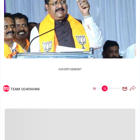
ADVERTISEMENT
ಅ
ಅ
TEAM UDAYAVANI