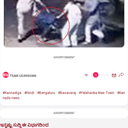
ADVERTISEMENT
ಅ
ಅ
TEAM UDAYAVANI
#Kannadiga
#Hindi
#Bengaluru
#Basavaraj
#Yelahanka New Town
#Kan
nada news
ADVERTISEMENT
ಇನ್ನಷ್ಟು ಸುದ್ದಿ ಈ ವಿಭಾಗದಿಂದ