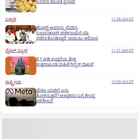
ಬರಲಿದೆ ತಿರುಪತಿ ಪ್ರಸಾದ!
ಬಳ್ಳಾರಿ
11:06 AM IST
ಹೊರಟ್ಟಿ ಅವರನ್ನು ಬೆದರಿಸಿ,
ಬಲವಂತವಾಗಿ ರಾಜೀನಾಮೆಗೆ ಸಹಿ
ಪಡೆದುಕೊಂಡಿದ್ದಾರೆ: ರಾಮುಲು ಆರೋಪ
ವೈರಲ್ ನ್ಯೂಸ್
11:01 AM IST
8.1 ಅಡಿ ಉದ್ದನೆಯ ಕೇಶ:
ಉತ್ತರಾಖಂಡ ಮಹಿಳೆ ಗಿನ್ನೆಸ್‌ ದಾಖಲೆ
ರಾಷ್ಟ್ರೀಯ
10:59 AM IST
ಮೆಟಾ ಯಾರಿಗೆ ಏನು
ತೋರಿಸುತ್ತದೆ?:ಅಲ್ಗಾರಿದಂ ಬಗ್ಗೆ ಕೇಂದ್ರ
ಪರಿಶೀಲನೆ