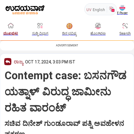
UV
English
E-Paper
ಮುಖಪುಟ
ಸುದ್ದಿ ವಿಭಾಗ
ದಿನ ಭವಿಷ್ಯ
ಹೊಂಗಿರಣ
Search
ADVERTISEMENT
ರಾಜ್ಯ
OCT 17, 2024, 3:03 PM IST
Contempt case: ಬಸನಗೌಡ
ಯತ್ನಾಳ್‌ ವಿರುದ್ಧ ಜಾಮೀನು
ರಹಿತ ವಾರಂಟ್‌
ಸಚಿವ ದಿನೇಶ್‌ ಗುಂಡೂರಾವ್‌ ಪತ್ನಿ ಅವಹೇಳನ