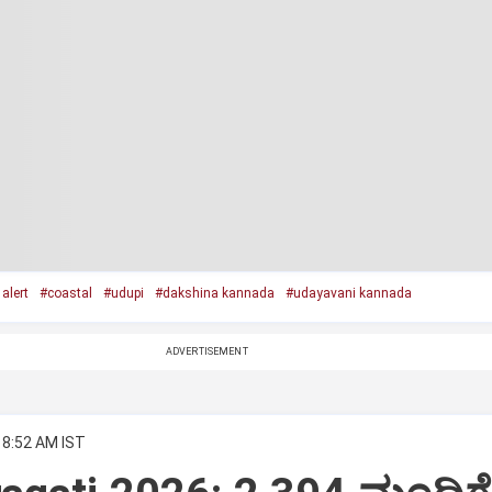
alert
#coastal
#udupi
#dakshina kannada
#udayavani kannada
ADVERTISEMENT
 8:52 AM IST