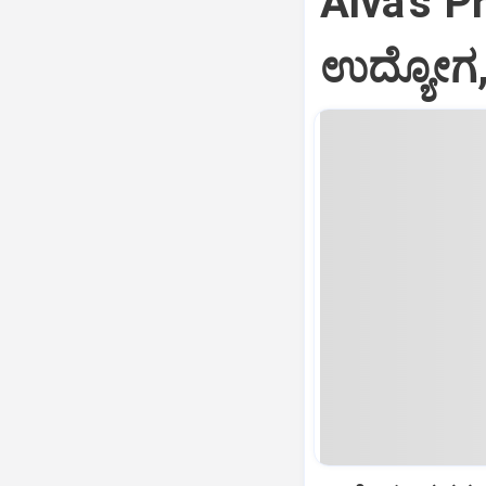
Alva's P
ಉದ್ಯೋಗ,