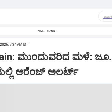
Searc
ADVERTISEMENT
 2026, 7:34 AM IST
ain: ಮುಂದುವರಿದ ಮಳೆ: ಜೂ.
್ಲಿ ಆರೆಂಜ್‌ ಅಲರ್ಟ್‌