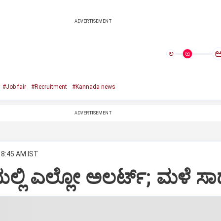
ADVERTISEMENT
ಅ
#Job fair
#Recruitment
#Kannada news
ADVERTISEMENT
 8:45 AM IST
್ಲಿ ಎಲ್ಲೋ ಅಲರ್ಟ್‌; ಮಳೆ ಸಾಧ್