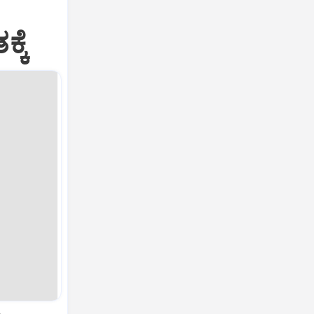
ೆ
್ಕೆ