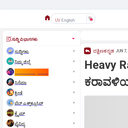
English
UV
ಸುದ್ದಿ ವಿಭಾಗಗಳು
ದಕ್ಷಿಣಕನ್ನಡ
JUN 7,
ಸುದ್ದಿಗಳು
Heavy R
ನಿಮ್ಮ ಜಿಲ್ಲೆ
ಕಾಮನ್‌ ವೆಲ್ತ್‌ ಗೇಮ್ಸ್‌
ಕರಾವಳಿಯಲ
ಸಿನೆಮಾ
ಕ್ರೀಡೆ
ವೆಬ್ ಎಕ್ಸ್‌ಕ್ಲೂಸಿವ್
ಕ್ರೈಮ್
ವೈವಿಧ್ಯ