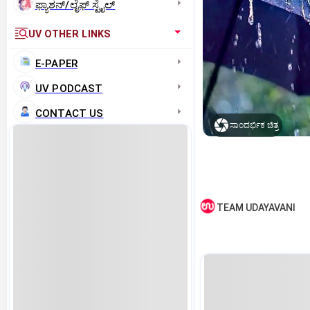
ಫ್ಯಾಶನ್/ಲೈಫ್‌ ಸ್ಟೈಲ್
UV OTHER LINKS
E-PAPER
UV PODCAST
CONTACT US
ಸಾಂದರ್ಭಿಕ ಚಿತ್ರ
TEAM UDAYAVANI