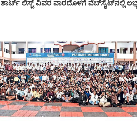
್ಟ್‌ ಲಿಸ್ಟ್‌ ವಿವರ ವಾರದೊಳಗೆ ವೆಬ್‌ಸೈಟ್‌ನಲ್ಲಿ ಲಭ್