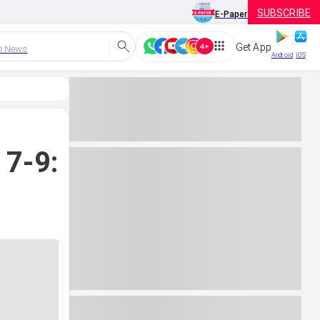
SUBSCRIBE
E-Paper
Get App
h News
Android
iOS
 7-9: