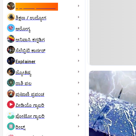
ಇಸ್ರೇಲ್- ಇರಾನ್‌ ಯುದ್ಧ
ಶಿಕ್ಷಣ / ಉದ್ಯೋಗ
ಆರೋಗ್ಯ
ಅನಿವಾಸಿ ಕನ್ನಡಿಗ
ಸೆಲೆಬ್ರಿಟಿ ಕಾರ್ನರ್‌
Explainer
ಜ್ಯೋತಿಷ್ಯ
ರಾಶಿ ಫಲ
ಪುಟಾಣಿ ಪ್ರಪಂಚ
ವೀಡಿಯೊ ಗ್ಯಾಲರಿ
ಫೋಟೋ ಗ್ಯಾಲರಿ
ರೀಲ್ಸ್