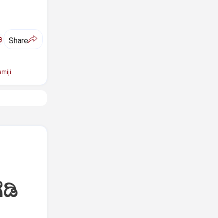
ಅ
Share
miji
ಡಿ