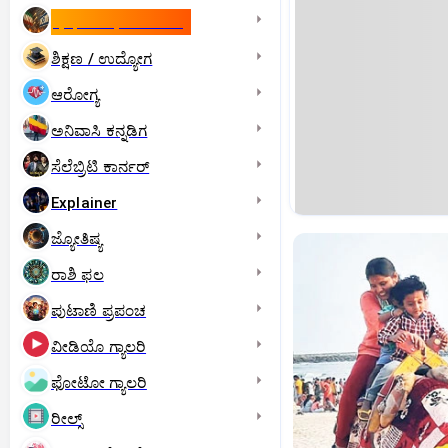
ಇಸ್ರೇಲ್- ಇರಾನ್‌ ಯುದ್ಧ
ಶಿಕ್ಷಣ / ಉದ್ಯೋಗ
ಆರೋಗ್ಯ
ಅನಿವಾಸಿ ಕನ್ನಡಿಗ
ಸೆಲೆಬ್ರಿಟಿ ಕಾರ್ನರ್‌
Explainer
ಜ್ಯೋತಿಷ್ಯ
ರಾಶಿ ಫಲ
ಪುಟಾಣಿ ಪ್ರಪಂಚ
ವೀಡಿಯೊ ಗ್ಯಾಲರಿ
ಫೋಟೋ ಗ್ಯಾಲರಿ
ರೀಲ್ಸ್