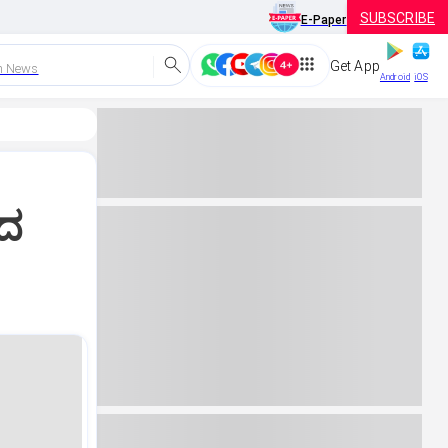
SUBSCRIBE
E-Paper
Get App
h News
Android
iOS
ಿದ