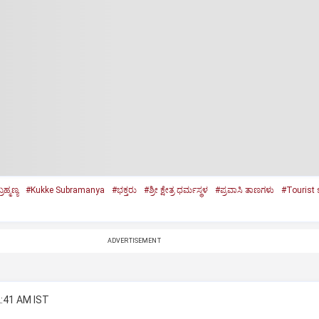
ರಹ್ಮಣ್ಯ
#Kukke Subramanya
#ಭಕ್ತರು
#ಶ್ರೀ ಕ್ಷೇತ್ರ ಧರ್ಮಸ್ಥಳ
#ಪ್ರವಾಸಿ ತಾಣಗಳು
#Tourist 
ADVERTISEMENT
2:41 AM IST