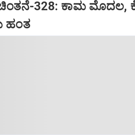
 ಚಿಂತನೆ-328: ಕಾಮ ಮೊದಲ, 
 ಹಂತ