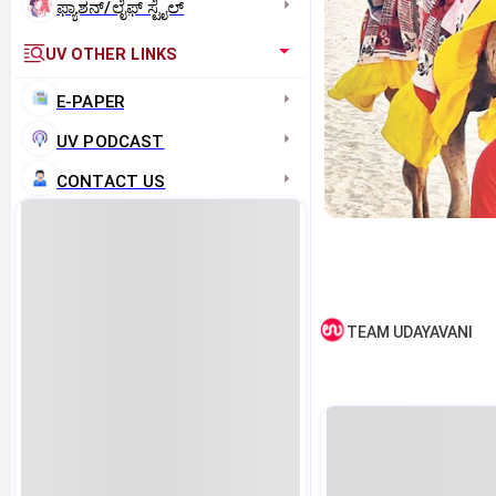
ಫ್ಯಾಶನ್/ಲೈಫ್‌ ಸ್ಟೈಲ್
UV OTHER LINKS
E-PAPER
UV PODCAST
CONTACT US
TEAM UDAYAVANI