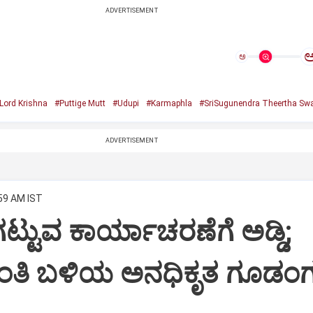
ADVERTISEMENT
ಅ
Lord Krishna
#Puttige Mutt
#Udupi
#Karmaphla
#SriSugunendra Theertha Swa
ADVERTISEMENT
:59 AM IST
ಟ್ಟುವ ಕಾರ್ಯಾಚರಣೆಗೆ ಅಡ್ಡಿ;
ಂತಿ ಬಳಿಯ ಅನಧಿಕೃತ ಗೂಡಂಗ